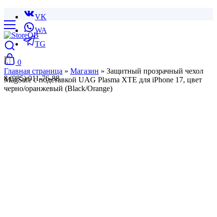
VK
WA
TG
0
Главная страница
»
Магазин
»
Защитный прозрачный чехол
8 (985) 011-76-88
MagSafe с подставкой UAG Plasma XTE для iPhone 17, цвет
черно/оранжевый (Black/Orange)