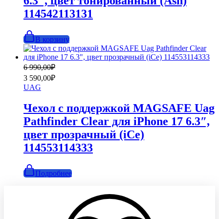
6.3″, цвет тонированный (Ash)
114542113131
В корзину
Первоначальная
Текущая
6 990,00
₽
цена
цена:
3 590,00
₽
составляла
3
UAG
6
590,00₽.
990,00₽.
Чехол с поддержкой MAGSAFE Uag
Pathfinder Clear для iPhone 17 6.3″,
цвет прозрачный (iCe)
114553114333
Подробнее