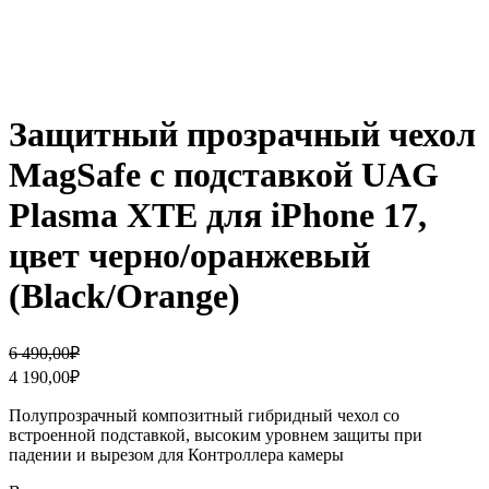
Защитный прозрачный чехол
MagSafe с подставкой UAG
Plasma XTE для iPhone 17,
цвет черно/оранжевый
(Black/Orange)
Первоначальная
Текущая
6 490,00
₽
цена
цена:
4 190,00
₽
составляла
4
6
190,00₽.
Полупрозрачный композитный гибридный чехол со
490,00₽.
встроенной подставкой, высоким уровнем защиты при
падении и вырезом для Контроллера камеры