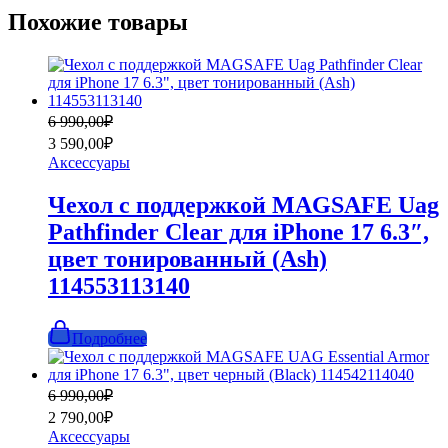
Похожие товары
Первоначальная
Текущая
6 990,00
₽
цена
цена:
3 590,00
₽
составляла
3
Аксессуары
6
590,00₽.
990,00₽.
Чехол с поддержкой MAGSAFE Uag
Pathfinder Clear для iPhone 17 6.3″,
цвет тонированный (Ash)
114553113140
Подробнее
Первоначальная
Текущая
6 990,00
₽
цена
цена:
2 790,00
₽
составляла
2
Аксессуары
6