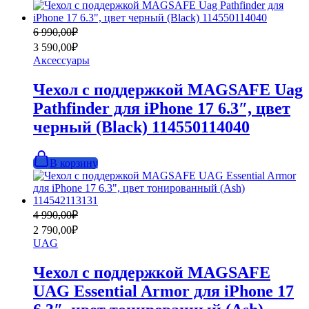
Первоначальная
Текущая
6 990,00
₽
цена
цена:
3 590,00
₽
составляла
3
Аксессуары
6
590,00₽.
990,00₽.
Чехол с поддержкой MAGSAFE Uag
Pathfinder для iPhone 17 6.3″, цвет
черный (Black) 114550114040
В корзину
Первоначальная
Текущая
4 990,00
₽
цена
цена:
2 790,00
₽
составляла
2
UAG
4
790,00₽.
990,00₽.
Чехол с поддержкой MAGSAFE
UAG Essential Armor для iPhone 17