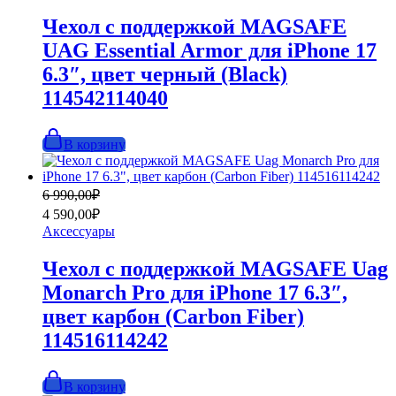
790,00₽.
990,00₽.
Чехол с поддержкой MAGSAFE
UAG Essential Armor для iPhone 17
6.3″, цвет черный (Black)
114542114040
В корзину
Первоначальная
Текущая
6 990,00
₽
цена
цена:
4 590,00
₽
составляла
4
Аксессуары
6
590,00₽.
990,00₽.
Чехол с поддержкой MAGSAFE Uag
Monarch Pro для iPhone 17 6.3″,
цвет карбон (Carbon Fiber)
114516114242
В корзину