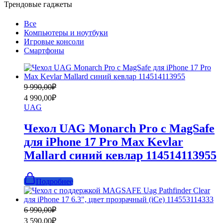
Трендовые гаджеты
Все
Компьютеры и ноутбуки
Игровые консоли
Смартфоны
Первоначальная
Текущая
9 990,00
₽
цена
цена:
4 990,00
₽
составляла
4
UAG
9
990,00₽.
990,00₽.
Чехол UAG Monarch Pro с MagSafe
для iPhone 17 Pro Max Kevlar
Mallard синий кевлар 114514113955
Подробнее
Первоначальная
Текущая
6 990,00
₽
цена
цена:
3 590,00
₽