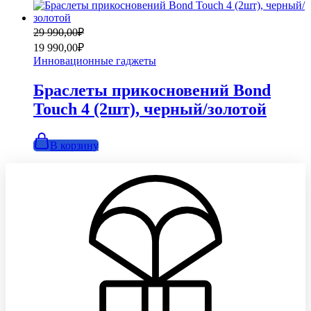
Первоначальная
Текущая
29 990,00
₽
цена
цена:
19 990,00
₽
составляла
19
Инновационные гаджеты
29
990,00₽.
990,00₽.
Браслеты прикосновений Bond
Touch 4 (2шт), черный/золотой
В корзину