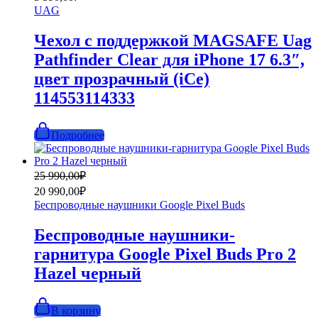
составляла
3
UAG
6
590,00₽.
990,00₽.
Чехол с поддержкой MAGSAFE Uag
Pathfinder Clear для iPhone 17 6.3″,
цвет прозрачный (iCe)
114553114333
Подробнее
Первоначальная
Текущая
25 990,00
₽
цена
цена:
20 990,00
₽
составляла
20
Беспроводные наушники Google Pixel Buds
25
990,00₽.
990,00₽.
Беспроводные наушники-
гарнитура Google Pixel Buds Pro 2
Hazel черный
В корзину