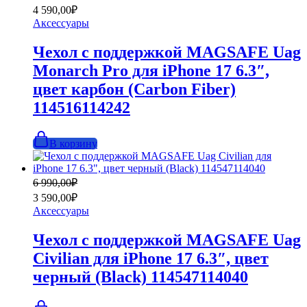
цена
цена:
4 590,00
₽
составляла
4
Аксессуары
6
590,00₽.
990,00₽.
Чехол с поддержкой MAGSAFE Uag
Monarch Pro для iPhone 17 6.3″,
цвет карбон (Carbon Fiber)
114516114242
В корзину
Первоначальная
Текущая
6 990,00
₽
цена
цена:
3 590,00
₽
составляла
3
Аксессуары
6
590,00₽.
990,00₽.
Чехол с поддержкой MAGSAFE Uag
Civilian для iPhone 17 6.3″, цвет
черный (Black) 114547114040