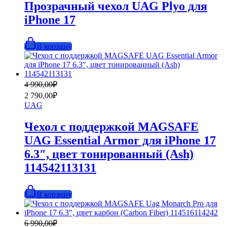
690,00₽.
Прозрачный чехол UAG Plyo для
iPhone 17
В корзину
Первоначальная
Текущая
4 990,00
₽
цена
цена:
2 790,00
₽
составляла
2
UAG
4
790,00₽.
990,00₽.
Чехол с поддержкой MAGSAFE
UAG Essential Armor для iPhone 17
6.3″, цвет тонированный (Ash)
114542113131
В корзину
Первоначальная
Текущая
6 990,00
₽