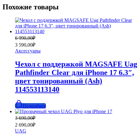
Похожие товары
Первоначальная
Текущая
6 990,00
₽
цена
цена:
3 590,00
₽
составляла
3
Аксессуары
6
590,00₽.
990,00₽.
Чехол с поддержкой MAGSAFE Uag
Pathfinder Clear для iPhone 17 6.3″,
цвет тонированный (Ash)
114553113140
Подробнее
Первоначальная
Текущая
3 690,00
₽
цена
цена:
2 690,00
₽
составляла
2
UAG
3
690,00₽.