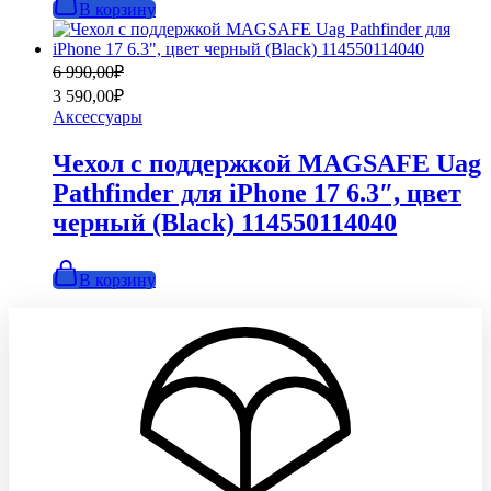
В корзину
Первоначальная
Текущая
6 990,00
₽
цена
цена:
3 590,00
₽
составляла
3
Аксессуары
6
590,00₽.
990,00₽.
Чехол с поддержкой MAGSAFE Uag
Pathfinder для iPhone 17 6.3″, цвет
черный (Black) 114550114040
В корзину