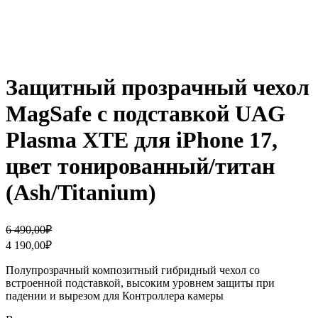
Защитный прозрачный чехол
MagSafe с подставкой UAG
Plasma XTE для iPhone 17,
цвет тонированный/титан
(Ash/Titanium)
Первоначальная
Текущая
6 490,00
₽
цена
цена:
4 190,00
₽
составляла
4
6
190,00₽.
Полупрозрачный композитный гибридный чехол со
490,00₽.
встроенной подставкой, высоким уровнем защиты при
падении и вырезом для Контроллера камеры