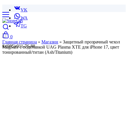
VK
WA
TG
0
Главная страница
»
Магазин
»
Защитный прозрачный чехол
8 (985) 011-76-88
MagSafe с подставкой UAG Plasma XTE для iPhone 17, цвет
тонированный/титан (Ash/Titanium)