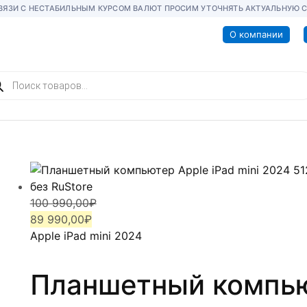
ВЯЗИ С НЕСТАБИЛЬНЫМ КУРСОМ ВАЛЮТ ПРОСИМ УТОЧНЯТЬ АКТУАЛЬНУЮ 
О компании
ск
аров
Первоначальная
Текущая
100 990,00
₽
цена
цена:
89 990,00
₽
составляла
89
Apple iPad mini 2024
100
990,00₽.
буки
990,00₽.
Планшетный компью