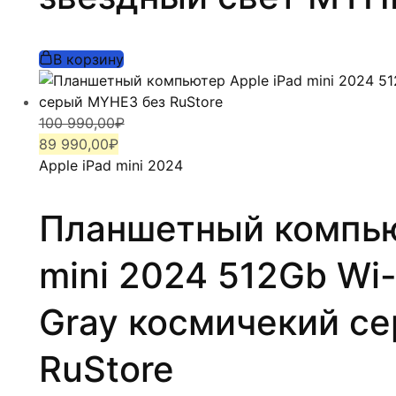
В корзину
Первоначальная
Текущая
100 990,00
₽
цена
цена:
89 990,00
₽
составляла
89
Apple iPad mini 2024
100
990,00₽.
990,00₽.
Планшетный компью
mini 2024 512Gb Wi-
Gray космичекий с
RuStore