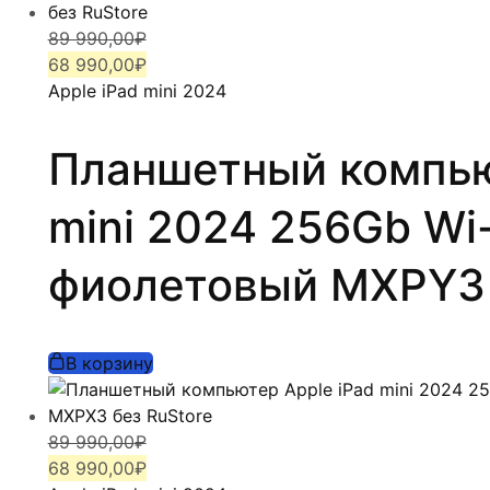
Первоначальная
Текущая
89 990,00
₽
цена
цена:
68 990,00
₽
составляла
68
Apple iPad mini 2024
89
990,00₽.
990,00₽.
Планшетный компью
mini 2024 256Gb Wi-
фиолетовый MXPY3 
В корзину
Первоначальная
Текущая
89 990,00
₽
цена
цена:
68 990,00
₽