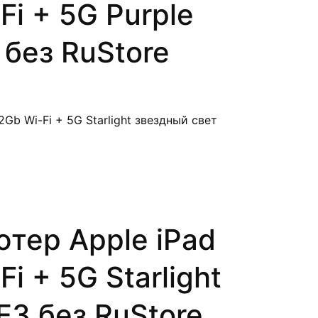
Fi + 5G Purple
без RuStore
тер Apple iPad
i + 5G Starlight
3 без RuStore