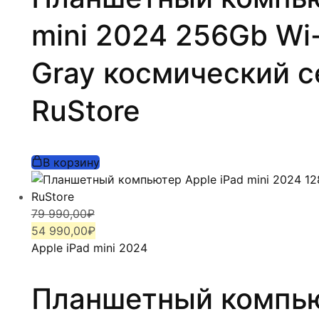
mini 2024 256Gb Wi-
Gray космичеcкий 
RuStore
В корзину
Первоначальная
Текущая
79 990,00
₽
цена
цена:
54 990,00
₽
составляла
54
Apple iPad mini 2024
79
990,00₽.
990,00₽.
Планшетный компью