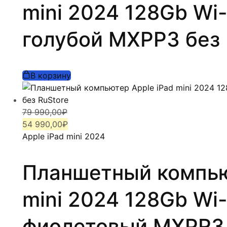
mini 2024 128Gb Wi-
голубой MXPP3 без 
В корзину
Первоначальная
Текущая
79 990,00
₽
цена
цена:
54 990,00
₽
составляла
54
Apple iPad mini 2024
79
990,00₽.
990,00₽.
Планшетный компью
mini 2024 128Gb Wi-
фиолетовый MXPR3 