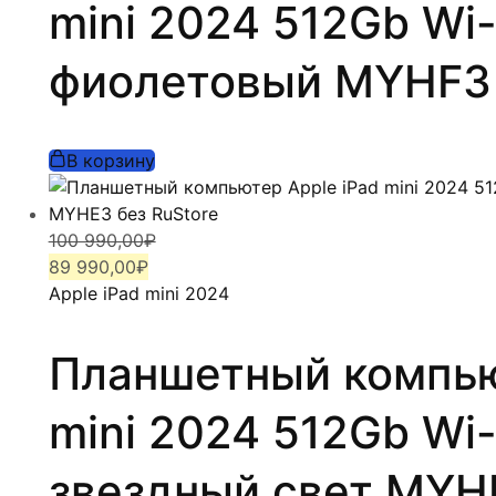
mini 2024 512Gb Wi-
фиолетовый MYHF3 
В корзину
Первоначальная
Текущая
100 990,00
₽
цена
цена:
89 990,00
₽
составляла
89
Apple iPad mini 2024
100
990,00₽.
990,00₽.
Планшетный компью
mini 2024 512Gb Wi-F
звездный свет MYHE