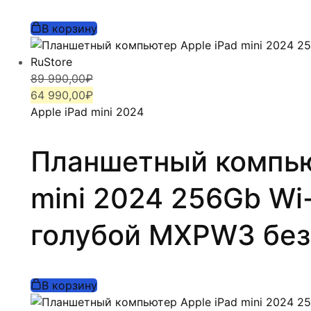
В корзину
Первоначальная
Текущая
89 990,00
₽
цена
цена:
64 990,00
₽
составляла
64
Apple iPad mini 2024
89
990,00₽.
990,00₽.
Планшетный компью
mini 2024 256Gb Wi-
голубой MXPW3 без
В корзину