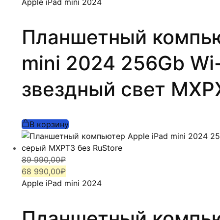
составляла
68
Apple iPad mini 2024
89
990,00₽.
990,00₽.
Планшетный компью
mini 2024 256Gb Wi-F
звездный свет MXPX
В корзину
Первоначальная
Текущая
89 990,00
₽
цена
цена:
68 990,00
₽
составляла
68
Apple iPad mini 2024
89
990,00₽.
990,00₽.
Планшетный компью