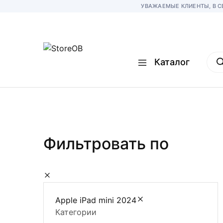
УВАЖАЕМЫЕ КЛИЕНТЫ, В С
Пои
Каталог
тов
StoreOB
Все
лучшее
для
вас
Смартфоны
Планшеты
Фильтровать по
Умные часы
Игровые консоли
Компьютеры и ноут
Apple iPad mini 2024
Аудио
Категории