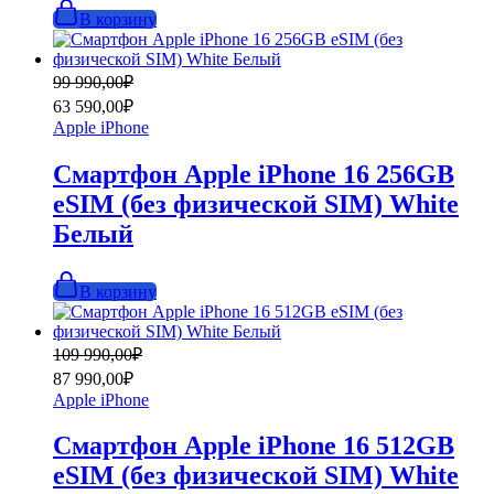
В корзину
Первоначальная
Текущая
99 990,00
₽
цена
цена:
63 590,00
₽
составляла
63
Apple iPhone
99
590,00₽.
990,00₽.
Смартфон Apple iPhone 16 256GB
eSIM (без физической SIM) White
Белый
В корзину
Первоначальная
Текущая
109 990,00
₽
цена
цена:
87 990,00
₽
составляла
87
Apple iPhone
109
990,00₽.
990,00₽.
Смартфон Apple iPhone 16 512GB
eSIM (без физической SIM) White