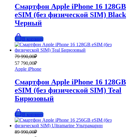
990,00₽.
Смартфон Apple iPhone 16 128GB
eSIM (без физической SIM) Black
Черный
В корзину
Первоначальная
Текущая
79 990,00
₽
цена
цена:
57 790,00
₽
составляла
57
Apple iPhone
79
790,00₽.
990,00₽.
Смартфон Apple iPhone 16 128GB
eSIM (без физической SIM) Teal
Бирюзовый
В корзину
Первоначальная
Текущая
89 990,00
₽
цена
цена: