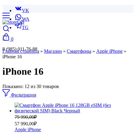
VK
WA
TG
0
8 (985) 011-76-88
Главная страница
»
Магазин
»
Смартфоны
»
Apple iPhone
»
iPhone 16
iPhone 16
Показано:
12
из
30
товаров
Фильтрация
Первоначальная
Текущая
79 990,00
₽
цена
цена:
57 990,00
₽
составляла
57
Apple iPhone
79
990,00₽.