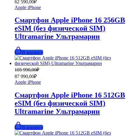
62 590,00
₽
составляла
62
Apple iPhone
89
590,00₽.
990,00₽.
Смартфон Apple iPhone 16 256GB
eSIM (без физической SIM)
Ultramarine Ультрамарин
В корзину
Первоначальная
Текущая
105 990,00
₽
цена
цена:
87 990,00
₽
составляла
87
Apple iPhone
105
990,00₽.
990,00₽.
Смартфон Apple iPhone 16 512GB
eSIM (без физической SIM)
Ultramarine Ультрамарин
В корзину