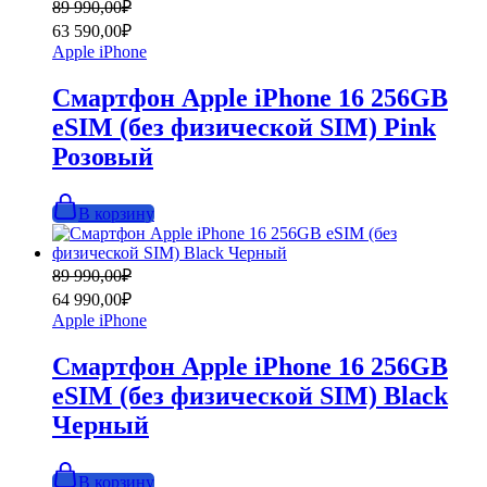
Первоначальная
Текущая
89 990,00
₽
цена
цена:
63 590,00
₽
составляла
63
Apple iPhone
89
590,00₽.
990,00₽.
Смартфон Apple iPhone 16 256GB
eSIM (без физической SIM) Pink
Розовый
В корзину
Первоначальная
Текущая
89 990,00
₽
цена
цена:
64 990,00
₽
составляла
64
Apple iPhone
89
990,00₽.
990,00₽.
Смартфон Apple iPhone 16 256GB
eSIM (без физической SIM) Black
Черный
В корзину