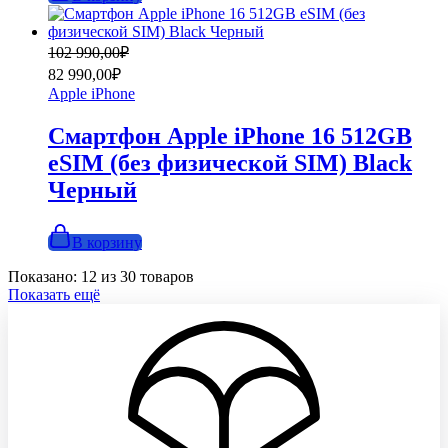
Первоначальная
Текущая
102 990,00
₽
цена
цена:
82 990,00
₽
составляла
82
Apple iPhone
102
990,00₽.
990,00₽.
Смартфон Apple iPhone 16 512GB
eSIM (без физической SIM) Black
Черный
В корзину
Показано:
12
из
30
товаров
Показать ещё