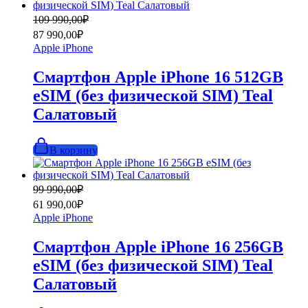
Первоначальная
Текущая
109 990,00
₽
цена
цена:
87 990,00
₽
составляла
87
Apple iPhone
109
990,00₽.
990,00₽.
Смартфон Apple iPhone 16 512GB
eSIM (без физической SIM) Teal
Салатовый
В корзину
Первоначальная
Текущая
99 990,00
₽
цена
цена:
61 990,00
₽
составляла
61
Apple iPhone
99
990,00₽.
990,00₽.
Смартфон Apple iPhone 16 256GB
eSIM (без физической SIM) Teal
Салатовый