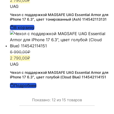
цена
цена:
2 790,00
₽
составляла
2
UAG
4
790,00₽.
Чехол с поддержкой MAGSAFE UAG Essential Armor для
990,00₽.
iPhone 17 6.3″, цвет тонированный (Ash) 114542113131
В корзину
Первоначальная
Текущая
6 990,00
₽
цена
цена:
2 790,00
₽
составляла
2
UAG
6
790,00₽.
Чехол с поддержкой MAGSAFE UAG Essential Armor для
990,00₽.
iPhone 17 6.3″, цвет голубой (Cloud Blue) 114542114151
Подробнее
Показано:
12
из
15
товаров