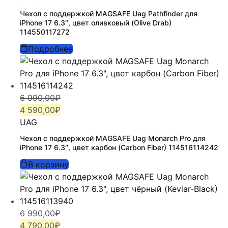
6
590,00₽.
Чехол с поддержкой MAGSAFE Uag Pathfinder для
990,00₽.
iPhone 17 6.3″, цвет оливковый (Olive Drab)
114550117272
Подробнее
Первоначальная
Текущая
6 990,00
₽
цена
цена:
4 590,00
₽
составляла
4
UAG
6
590,00₽.
Чехол с поддержкой MAGSAFE Uag Monarch Pro для
990,00₽.
iPhone 17 6.3″, цвет карбон (Carbon Fiber) 114516114242
В корзину
Первоначальная
Текущая
6 990,00
₽
цена
цена:
4 790,00
₽