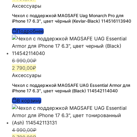
составляла
4
Аксессуары
6
790,00₽.
Чехол с поддержкой MAGSAFE Uag Monarch Pro для
990,00₽.
iPhone 17 6.3″, цвет чёрный (Kevlar-Black) 114516113940
Подробнее
Первоначальная
Текущая
6 990,00
₽
цена
цена:
2 790,00
₽
составляла
2
Аксессуары
6
790,00₽.
Чехол с поддержкой MAGSAFE UAG Essential Armor для
990,00₽.
iPhone 17 6.3″, цвет черный (Black) 114542114040
В корзину
Первоначальная
Текущая
4 990,00
₽