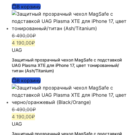
690,00₽.
В корзину
Первоначальная
Текущая
6 490,00
₽
цена
цена:
4 190,00
₽
составляла
4
UAG
6
190,00₽.
Защитный прозрачный чехол MagSafe с подставкой
490,00₽.
UAG Plasma XTE для iPhone 17, цвет тонированный/
титан (Ash/Titanium)
В корзину
Первоначальная
Текущая
6 490,00
₽
цена
цена:
4 190,00
₽
составляла
4
UAG
6
190,00₽.
Защитный прозрачный чехол MagSafe с подставкой