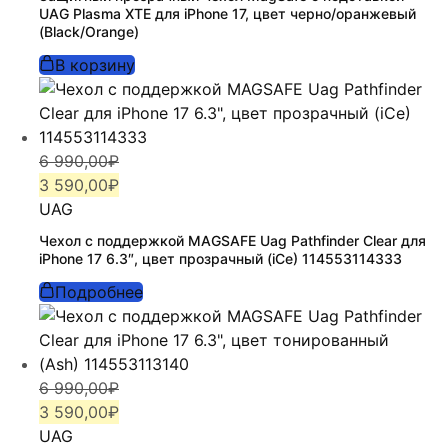
490,00₽.
UAG Plasma XTE для iPhone 17, цвет черно/оранжевый
(Black/Orange)
В корзину
Первоначальная
Текущая
6 990,00
₽
цена
цена:
3 590,00
₽
составляла
3
UAG
6
590,00₽.
Чехол с поддержкой MAGSAFE Uag Pathfinder Clear для
990,00₽.
iPhone 17 6.3″, цвет прозрачный (iCe) 114553114333
Подробнее
Первоначальная
Текущая
6 990,00
₽
цена
цена:
3 590,00
₽
составляла
3
UAG