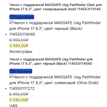
6
590,00₽.
Чехол с поддержкой MAGSAFE Uag Pathfinder Clear для
990,00₽.
iPhone 17 6.3″, цвет тонированный (Ash) 114553113140
Подробнее
Первоначальная
Текущая
6 990,00
₽
цена
цена:
3 590,00
₽
составляла
3
Аксессуары
6
590,00₽.
Чехол с поддержкой MAGSAFE Uag Pathfinder для
990,00₽.
iPhone 17 6.3″, цвет черный (Black) 114550114040
В корзину
Первоначальная
Текущая
6 990,00
₽
цена
цена:
3 590,00
₽
составляла
3
UAG