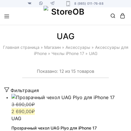
8 (985) 011-76-88
UAG
Главная страница
»
Магазин
»
Аксессуары
»
Аксессуары для
iPhone
»
Чехлы iPhone 17
»
UAG
Показано:
12
из
15
товаров
Фильтрация
Первоначальная
Текущая
3 690,00
₽
цена
цена:
2 690,00
₽
составляла
2
UAG
3
690,00₽.
Прозрачный чехол UAG Plyo для iPhone 17