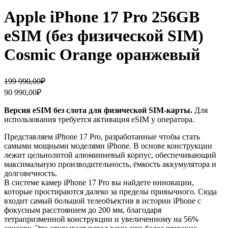
Apple iPhone 17 Pro 256GB
eSIM (без физической SIM)
Cosmic Orange оранжевый
Первоначальная
Текущая
199 990,00
₽
цена
цена:
90 990,00
₽
составляла
90
199
990,00₽.
Версия eSIM без слота для физической SIM-карты.
Для
990,00₽.
использования требуется активация eSIM у оператора.
Представляем iPhone 17 Pro, разработанные чтобы стать
самыми мощными моделями iPhone. В основе конструкции
лежит цельнолитой алюминиевый корпус, обеспечивающий
максимальную производительность, ёмкость аккумулятора и
долговечность.
В системе камер iPhone 17 Pro вы найдете инновации,
которые простираются далеко за пределы привычного. Сюда
входит самый большой телеобъектив в истории iPhone с
фокусным расстоянием до 200 мм, благодаря
тетрапризменной конструкции и увеличенному на 56%