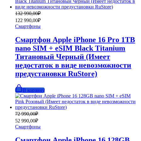
Первоначальная
Текущая
132 990,00
₽
цена
цена:
122 990,00
₽
составляла
122
Смартфоны
132
990,00₽.
990,00₽.
Смартфон Apple iPhone 16 Pro 1TB
nano SIM + eSIM Black Titanium
Титановый Черный (Имеет
недостаток в виде невозможности
предустановки RuStore)
В корзину
Первоначальная
Текущая
72 990,00
₽
цена
цена:
52 990,00
₽
составляла
52
Смартфоны
72
990,00₽.
990,00₽.
Смартфон Apple iPhone 16 128GB