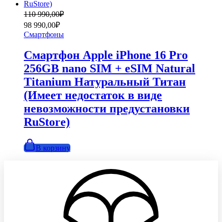
Первоначальная
Текущая
110 990,00
₽
цена
цена:
98 990,00
₽
составляла
98
Смартфоны
110
990,00₽.
990,00₽.
Смартфон Apple iPhone 16 Pro
256GB nano SIM + eSIM Natural
Titanium Натуральный Титан
(Имеет недостаток в виде
невозможности предустановки
RuStore)
В корзину