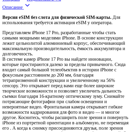
Описание
Версия eSIM без слота для физической SIM-карты.
Для
использования требуется активация eSIM у оператора.
Представляем iPhone 17 Pro, разработанные чтобы стать
самыми мощными моделями iPhone. В основе конструкции
лежит цельнолитой алюминиевый корпус, обеспечивающий
максимальную производительность, ёмкость аккумулятора и
долговечность.
В системе камер iPhone 17 Pro вы найдете инновации,
которые простираются далеко за пределы привычного. Сюда
входит самый большой телеобъектив в истории iPhone с
фокусным расстоянием до 200 мм, благодаря
тетрапризменной конструкции и увеличенному на 56%
сенсору. Это открывает перед вами еще более широкие
творческие возможности и позволяет увеличить дальность
съемки благодаря 16-кратному оптическому зуму. Снимайте
потрясающие фотографии при слабом освещении и
невероятные видео. Фронтальная камера открывает гибкие
возможности кадрирования для фото и видео — и многое
другое. Коснитесь, чтобы расширить поле зрения и повернуть
iPhone из портретной ориентации в альбомную, не перемещая
его . А когда к снимку присоединяются друзья, поле зрения