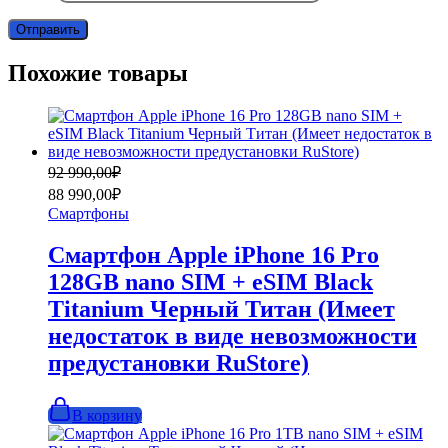
Похожие товары
Первоначальная
Текущая
92 990,00
₽
цена
цена:
88 990,00
₽
составляла
88
Смартфоны
92
990,00₽.
990,00₽.
Смартфон Apple iPhone 16 Pro
128GB nano SIM + eSIM Black
Titanium Черный Титан (Имеет
недостаток в виде невозможности
предустановки RuStore)
В корзину