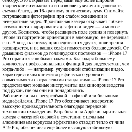
сенсору. Это открывает перед вами еще более широкие
творческие возможности и позволяет увеличить дальность
съемки благодаря 16-кратному оптическому зуму. Снимайте
потрясающие фотографии при слабом освещении и
невероятные видео. Фронтальная камера открывает гибкие
возможности кадрирования для фото и видео — и многое
другое. Коснитесь, чтобы расширить поле зрения и повернуть
iPhone из портретной ориентации в альбомную, не перемещая
его . А когда к снимку присоединяются друзья, поле зрения
расширяется, и на ваших селфи поместится больше друзей. От
домашних фильмов до голливудских постановок — iPhone 17
Pro справится с любыми задачами. Благодаря большему
количеству профессиональных функций для видеосъемки, чем
когда-либо , — например, улучшенной стабилизации видео,
характеристикам кинематографического уровня и
совместимости с отраслевыми стандартами — iPhone 17 Pro
предоставляет мощные инструменты для кинопроизводства
под рукой, где бы они ни понадобились.
Работаете ли вы с ресурсоёмкой графикой или большими
медиафайлами, iPhone 17 Pro обеспечивает невероятно
высокую производительность благодаря передовой
технологии охлаждения. Разработанная Apple испарительная
камера с лазерной сваркой в ​​сочетании с цельным
алюминиевым корпусом эффективно отводит тепло от чипа
A19 Pro, обеспечивая ещё более высокую стабильную