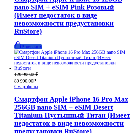
nano SIM + eSIM Pink Розовый
(Имеет недостаток в виде
невозможности предустановки
RuStore)
В корзину
Первоначальная
Текущая
129 990,00
₽
цена
цена:
89 990,00
₽
составляла
89
Смартфоны
129
990,00₽.
990,00₽.
Смартфон Apple iPhone 16 Pro Max
256GB nano SIM + eSIM Desert
Titanium Пустынный Титан (Имеет
недостаток в виде невозможности
предустановки RuStore)