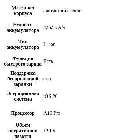
Материал
алюминий/cтекло
корпуса
Емкость
4252 мА/ч
аккумулятора
Тип
Li-ion
аккумулятора
Функция
Есть
быстрого заряда
Поддержка
беспроводной
есть
зарядки
Операционная
iOS 26
система
Процессор
A19 Pro
Объем
оперативной
12 ГБ
памяти