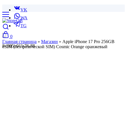
VK
WA
TG
0
Главная страница
»
Магазин
»
Apple iPhone 17 Pro 256GB
8 (985) 011-76-88
eSIM (без физической SIM) Cosmic Orange оранжевый