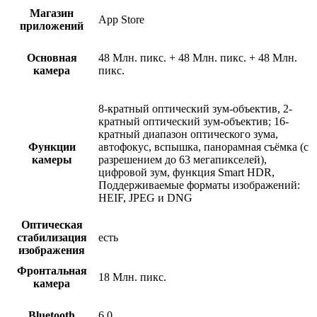
Магазин
App Store
приложений
Основная
48 Млн. пикс. + 48 Млн. пикс. + 48 Млн.
камера
пикс.
8-кратный оптический зум-объектив, 2-
кратный оптический зум-объектив; 16-
кратный диапазон оптического зума,
Функции
автофокус, вспышка, панорамная съёмка (с
камеры
разрешением до 63 мегапикселей),
цифровой зум, функция Smart HDR,
Поддерживаемые форматы изображений:
HEIF, JPEG и DNG
Оптическая
стабилизация
есть
изображения
Фронтальная
18 Млн. пикс.
камера
Bluetooth
6.0