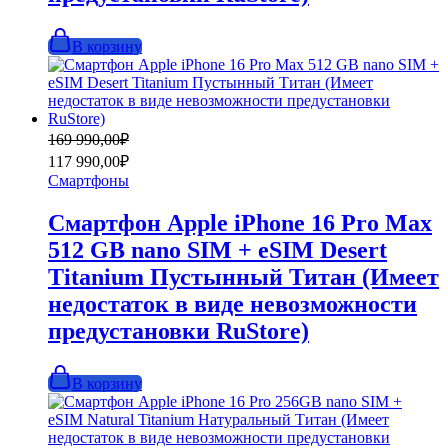
В корзину
Первоначальная
Текущая
169 990,00
₽
цена
цена:
117 990,00
₽
составляла
117
Смартфоны
169
990,00₽.
990,00₽.
Смартфон Apple iPhone 16 Pro Max
512 GB nano SIM + eSIM Desert
Titanium Пустынный Титан (Имеет
недостаток в виде невозможности
предустановки RuStore)
В корзину