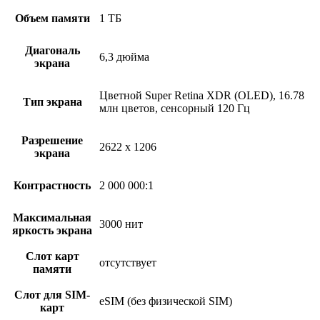
Объем памяти
1 ТБ
Диагональ
6,3 дюйма
экрана
Цветной Super Retina XDR (OLED), 16.78
Тип экрана
млн цветов, сенсорный 120 Гц
Разрешение
2622 x 1206
экрана
Контрастность
2 000 000:1
Максимальная
3000 нит
яркость экрана
Слот карт
отсутствует
памяти
Слот для SIM-
eSIM (без физической SIM)
карт