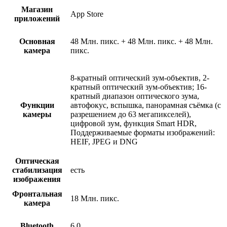
Магазин
App Store
приложений
Основная
48 Млн. пикс. + 48 Млн. пикс. + 48 Млн.
камера
пикс.
8-кратный оптический зум-объектив, 2-
кратный оптический зум-объектив; 16-
кратный диапазон оптического зума,
Функции
автофокус, вспышка, панорамная съёмка (с
камеры
разрешением до 63 мегапикселей),
цифровой зум, функция Smart HDR,
Поддерживаемые форматы изображений:
HEIF, JPEG и DNG
Оптическая
стабилизация
есть
изображения
Фронтальная
18 Млн. пикс.
камера
Bluetooth
6.0