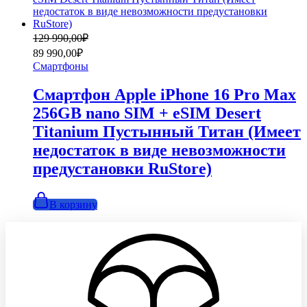
Первоначальная
Текущая
129 990,00
₽
цена
цена:
89 990,00
₽
составляла
89
Смартфоны
129
990,00₽.
990,00₽.
Смартфон Apple iPhone 16 Pro Max
256GB nano SIM + eSIM Desert
Titanium Пустынный Титан (Имеет
недостаток в виде невозможности
предустановки RuStore)
В корзину