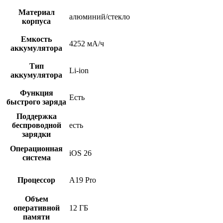
Материал
алюминий/cтекло
корпуса
Емкость
4252 мА/ч
аккумулятора
Тип
Li-ion
аккумулятора
Функция
Есть
быстрого заряда
Поддержка
беспроводной
есть
зарядки
Операционная
iOS 26
система
Процессор
A19 Pro
Объем
оперативной
12 ГБ
памяти