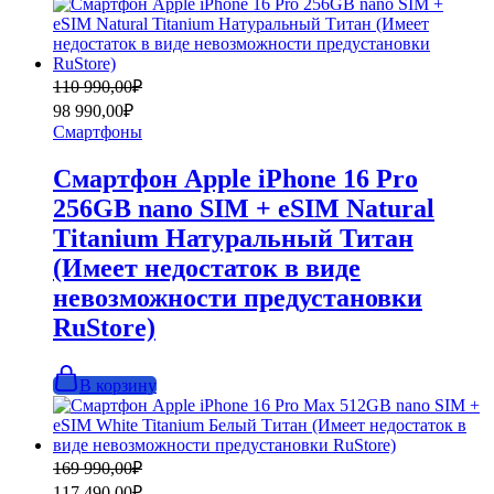
Первоначальная
Текущая
110 990,00
₽
цена
цена:
98 990,00
₽
составляла
98
Смартфоны
110
990,00₽.
990,00₽.
Смартфон Apple iPhone 16 Pro
256GB nano SIM + eSIM Natural
Titanium Натуральный Титан
(Имеет недостаток в виде
невозможности предустановки
RuStore)
В корзину
Первоначальная
Текущая
169 990,00
₽
цена
цена:
117 490,00
₽