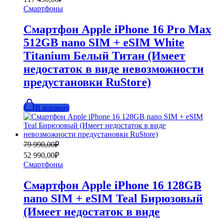
составляла
117
Смартфоны
169
490,00₽.
990,00₽.
Смартфон Apple iPhone 16 Pro Max
512GB nano SIM + eSIM White
Titanium Белый Титан (Имеет
недостаток в виде невозможности
предустановки RuStore)
В корзину
Первоначальная
Текущая
79 990,00
₽
цена
цена:
52 990,00
₽
составляла
52
Смартфоны
79
990,00₽.
990,00₽.
Смартфон Apple iPhone 16 128GB
nano SIM + eSIM Teal Бирюзовый
(Имеет недостаток в виде