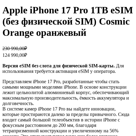
Apple iPhone 17 Pro 1TB eSIM
(без физической SIM) Cosmic
Orange оранжевый
Первоначальная
Текущая
230 990,00
₽
цена
цена:
124 990,00
₽
составляла
124
230
990,00₽.
Версия eSIM без слота для физической SIM-карты.
Для
990,00₽.
использования требуется активация eSIM у оператора.
Представляем iPhone 17 Pro, разработанные чтобы стать
самыми мощными моделями iPhone. В основе конструкции
лежит цельнолитой алюминиевый корпус, обеспечивающий
максимальную производительность, ёмкость аккумулятора и
долговечность.
В системе камер iPhone 17 Pro вы найдете инновации,
которые простираются далеко за пределы привычного. Сюда
входит самый большой телеобъектив в истории iPhone с
фокусным расстоянием до 200 мм, благодаря
тетрапризменной конструкции и увеличенному на 56%