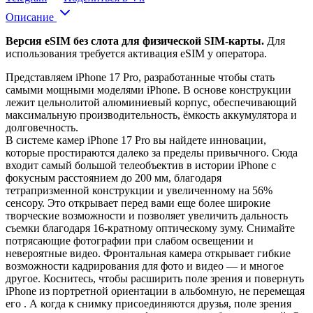
Описание
Версия eSIM без слота для физической SIM-карты.
Для
использования требуется активация eSIM у оператора.
Представляем iPhone 17 Pro, разработанные чтобы стать
самыми мощными моделями iPhone. В основе конструкции
лежит цельнолитой алюминиевый корпус, обеспечивающий
максимальную производительность, ёмкость аккумулятора и
долговечность.
В системе камер iPhone 17 Pro вы найдете инновации,
которые простираются далеко за пределы привычного. Сюда
входит самый большой телеобъектив в истории iPhone с
фокусным расстоянием до 200 мм, благодаря
тетрапризменной конструкции и увеличенному на 56%
сенсору. Это открывает перед вами еще более широкие
творческие возможности и позволяет увеличить дальность
съемки благодаря 16-кратному оптическому зуму. Снимайте
потрясающие фотографии при слабом освещении и
невероятные видео. Фронтальная камера открывает гибкие
возможности кадрирования для фото и видео — и многое
другое. Коснитесь, чтобы расширить поле зрения и повернуть
iPhone из портретной ориентации в альбомную, не перемещая
его . А когда к снимку присоединяются друзья, поле зрения