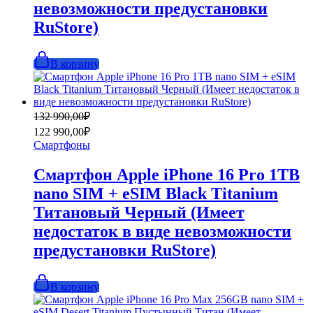
невозможности предустановки
RuStore)
В корзину
Первоначальная
Текущая
132 990,00
₽
цена
цена:
122 990,00
₽
составляла
122
Смартфоны
132
990,00₽.
990,00₽.
Смартфон Apple iPhone 16 Pro 1TB
nano SIM + eSIM Black Titanium
Титановый Черный (Имеет
недостаток в виде невозможности
предустановки RuStore)
В корзину