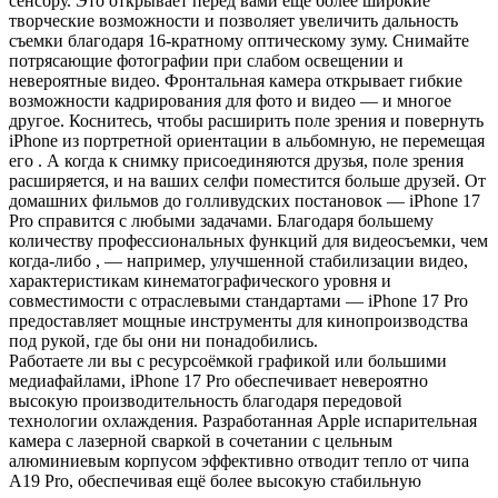
сенсору. Это открывает перед вами еще более широкие
творческие возможности и позволяет увеличить дальность
съемки благодаря 16-кратному оптическому зуму. Снимайте
потрясающие фотографии при слабом освещении и
невероятные видео. Фронтальная камера открывает гибкие
возможности кадрирования для фото и видео — и многое
другое. Коснитесь, чтобы расширить поле зрения и повернуть
iPhone из портретной ориентации в альбомную, не перемещая
его . А когда к снимку присоединяются друзья, поле зрения
расширяется, и на ваших селфи поместится больше друзей. От
домашних фильмов до голливудских постановок — iPhone 17
Pro справится с любыми задачами. Благодаря большему
количеству профессиональных функций для видеосъемки, чем
когда-либо , — например, улучшенной стабилизации видео,
характеристикам кинематографического уровня и
совместимости с отраслевыми стандартами — iPhone 17 Pro
предоставляет мощные инструменты для кинопроизводства
под рукой, где бы они ни понадобились.
Работаете ли вы с ресурсоёмкой графикой или большими
медиафайлами, iPhone 17 Pro обеспечивает невероятно
высокую производительность благодаря передовой
технологии охлаждения. Разработанная Apple испарительная
камера с лазерной сваркой в ​​сочетании с цельным
алюминиевым корпусом эффективно отводит тепло от чипа
A19 Pro, обеспечивая ещё более высокую стабильную