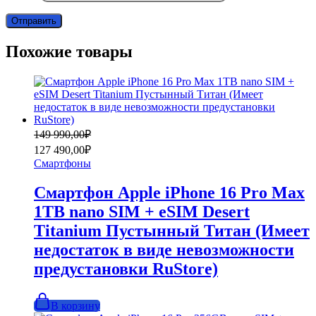
Похожие товары
Первоначальная
Текущая
149 990,00
₽
цена
цена:
127 490,00
₽
составляла
127
Смартфоны
149
490,00₽.
990,00₽.
Смартфон Apple iPhone 16 Pro Max
1TB nano SIM + eSIM Desert
Titanium Пустынный Титан (Имеет
недостаток в виде невозможности
предустановки RuStore)
В корзину