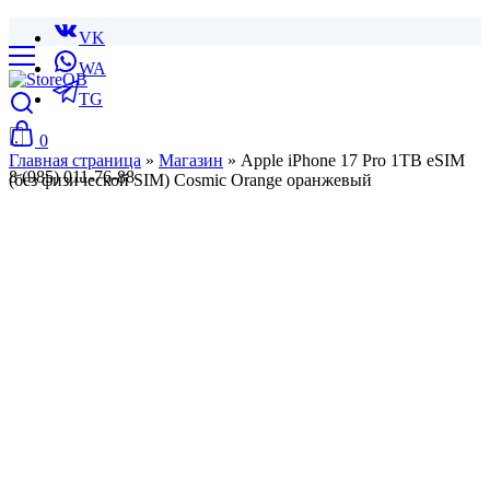
VK
WA
TG
0
Главная страница
»
Магазин
»
Apple iPhone 17 Pro 1TB eSIM
8 (985) 011-76-88
(без физической SIM) Cosmic Orange оранжевый