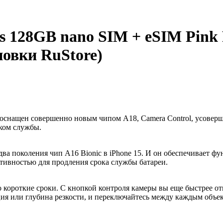
s 128GB nano SIM + eSIM Pink
новки RuStore)
lus оснащен совершенно новым чипом A18, Camera Control, усове
ком службы.
 два поколения чип A16 Bionic в iPhone 15. И он обеспечивает 
ктивностью для продления срока службы батареи.
о короткие сроки. С кнопкой контроля камеры вы еще быстрее о
ция или глубина резкости, и переключайтесь между каждым объе