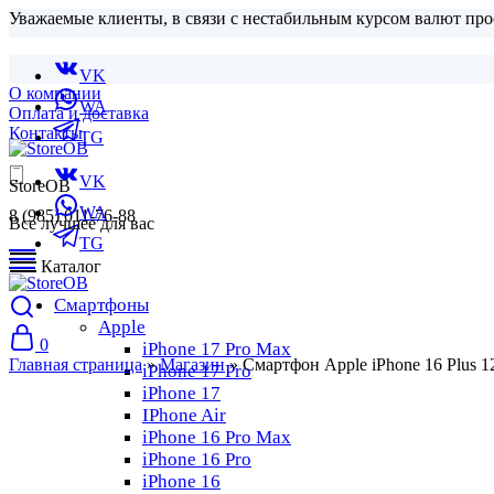
Уважаемые клиенты, в связи с нестабильным курсом валют про
VK
О компании
WA
Оплата и доставка
Контакты
TG
VK
StoreOB
WA
8 (985) 011-76-88
Все лучшее для вас
TG
Каталог
Смартфоны
Apple
0
iPhone 17 Pro Max
Главная страница
»
Магазин
»
Смартфон Apple iPhone 16 Plus 
iPhone 17 Pro
iPhone 17
IPhone Air
iPhone 16 Pro Max
iPhone 16 Pro
iPhone 16