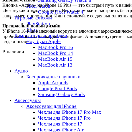
Samsung Galaxy Watch 8
Кнопка «Action» на iPhone 16 Plus — это быстрый путь к ваш
Pixel watch
«Без звука» и многое другое. Вы также можете настроить быст
Google Pixel Watch 4
вашего местоположения. Или используйте ее для выполнения д
Игровые консоли
PlayStation
Прекрасный новый дизайн
Xbox
У iPhone 16 Plus надежный корпус из алюминия аэрокосмическог
Компьютеры и ноутбуки
прочнее любого стекла для смартфонов. А новая внутренняя к
Ноутбуки Apple
воде и пыли.
MacBook Pro 16
В наличии
MacBook Pro 14
MacBook Air 15
MacBook Air 13
Аудио
Беспроводные наушники
Apple Airpods
Google Pixel Buds
Samsung Galaxy Buds
Аксессуары
Аксессуары для iPhone
Чехлы для iPhone 17 Pro Max
Чехлы для iPhone 17 Pro
Чехлы для iPhone 17
Чехлы для iPhone Air