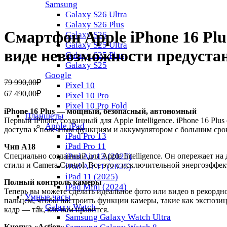
Samsung
Galaxy S26 Ultra
Galaxy S26 Plus
Смартфон Apple iPhone 16 Plu
Galaxy S26
Galaxy S25 Ultra
виде невозможности предуста
Galaxy S25 Plus
Galaxy S25
Google
Первоначальная
Текущая
79 990,00
₽
Pixel 10
цена
цена:
67 490,00
₽
Pixel 10 Pro
составляла
67
Pixel 10 Pro Fold
79
490,00₽.
iPhone 16 Plus — мощный, безопасный, автономный
Планшеты
990,00₽.
Первый iPhone, созданный для Apple Intelligence. iPhone 16 P
Apple iPad
доступа к полезным функциям и аккумулятором с большим сро
iPad Pro 13
iPad Pro 11
Чип A18
Специально созданный для Apple Intelligence. Он опережает на
iPad Air 13 (2025)
стили и Camera Control. Все это с исключительной энергоэффе
iPad Air 11 (2025)
iPad 11 (2025)
Полный контроль камеры
iPad Mini (2024)
Теперь вы можете сделать идеальное фото или видео в рекордн
Умные часы
пальцем, чтобы настроить функции камеры, такие как экспози
Galaxy Watch
кадр — так, как вам нравится.
Samsung Galaxy Watch Ultra
Кнопка «Action»