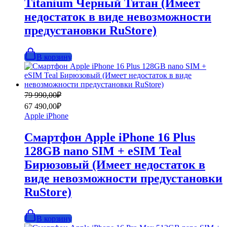
Titanium Черный Титан (Имеет
недостаток в виде невозможности
предустановки RuStore)
В корзину
Первоначальная
Текущая
79 990,00
₽
цена
цена:
67 490,00
₽
составляла
67
Apple iPhone
79
490,00₽.
990,00₽.
Смартфон Apple iPhone 16 Plus
128GB nano SIM + eSIM Teal
Бирюзовый (Имеет недостаток в
виде невозможности предустановки
RuStore)
В корзину