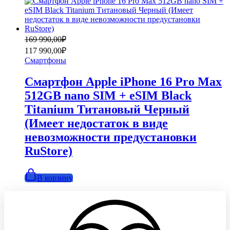
Первоначальная
Текущая
169 990,00
₽
цена
цена:
117 990,00
₽
составляла
117
Смартфоны
169
990,00₽.
990,00₽.
Смартфон Apple iPhone 16 Pro Max
512GB nano SIM + eSIM Black
Titanium Титановый Черный
(Имеет недостаток в виде
невозможности предустановки
RuStore)
В корзину