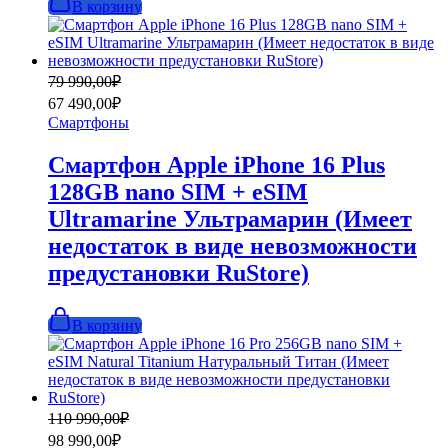
В корзину
Первоначальная
Текущая
79 990,00
₽
цена
цена:
67 490,00
₽
составляла
67
Смартфоны
79
490,00₽.
990,00₽.
Смартфон Apple iPhone 16 Plus
128GB nano SIM + eSIM
Ultramarine Ультрамарин (Имеет
недостаток в виде невозможности
предустановки RuStore)
В корзину
Первоначальная
Текущая
110 990,00
₽
цена
цена:
98 990,00
₽