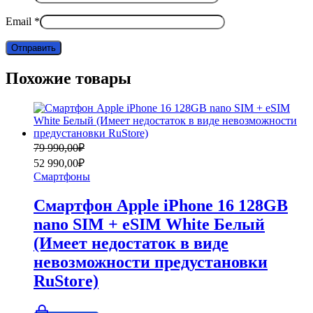
Email
*
Похожие товары
Первоначальная
Текущая
79 990,00
₽
цена
цена:
52 990,00
₽
составляла
52
Смартфоны
79
990,00₽.
990,00₽.
Смартфон Apple iPhone 16 128GB
nano SIM + eSIM White Белый
(Имеет недостаток в виде
невозможности предустановки
RuStore)