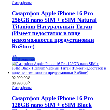
составляла
98
Смартфоны
110
990,00₽.
990,00₽.
Смартфон Apple iPhone 16 Pro
256GB nano SIM + eSIM Natural
Titanium Натуральный Титан
(Имеет недостаток в виде
невозможности предустановки
RuStore)
В корзину
Первоначальная
Текущая
92 990,00
₽
цена
цена:
88 990,00
₽
составляла
88
Смартфоны
92
990,00₽.
990,00₽.
Смартфон Apple iPhone 16 Pro
128GB nano SIM + eSIM Black