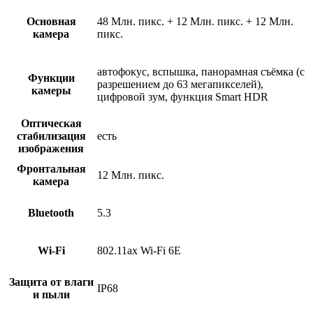
Основная
48 Млн. пикс. + 12 Млн. пикс. + 12 Млн.
камера
пикс.
автофокус, вспышка, панорамная съёмка (с
Функции
разрешением до 63 мегапикселей),
камеры
цифровой зум, функция Smart HDR
Оптическая
стабилизация
есть
изображения
Фронтальная
12 Млн. пикс.
камера
Bluetooth
5.3
Wi-Fi
802.11ax Wi-Fi 6E
Защита от влаги
IP68
и пыли