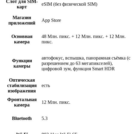
Слот для SIM-
eSIM (без физической SIM)
карт
Магазин
App Store
приложений
Основная
48 Млн. пикс. + 12 Млн. пикс. + 12 Млн.
камера
пикс.
автофокус, вспышка, панорамная съёмка (с
Функции
разрешением до 63 мегапикселей),
камеры
цифровой зум, функция Smart HDR
Оптическая
стабилизация
есть
изображения
Фронтальная
12 Млн. пикс.
камера
Bluetooth
5.3