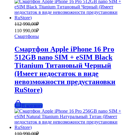
Первоначальная
Текущая
112 990,00
₽
цена
цена:
110 990,00
₽
составляла
110
Смартфоны
112
990,00₽.
990,00₽.
Смартфон Apple iPhone 16 Pro
512GB nano SIM + eSIM Black
Titanium Титановый Черный
(Имеет недостаток в виде
невозможности предустановки
RuStore)
В корзину
Первоначальная
Текущая
110 990,00
₽