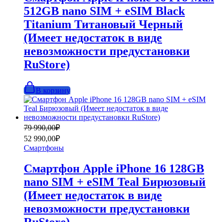
512GB nano SIM + eSIM Black
Titanium Титановый Черный
(Имеет недостаток в виде
невозможности предустановки
RuStore)
В корзину
Первоначальная
Текущая
79 990,00
₽
цена
цена:
52 990,00
₽
составляла
52
Смартфоны
79
990,00₽.
990,00₽.
Смартфон Apple iPhone 16 128GB
nano SIM + eSIM Teal Бирюзовый
(Имеет недостаток в виде
невозможности предустановки