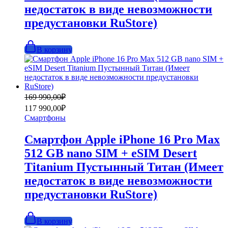
недостаток в виде невозможности
предустановки RuStore)
В корзину
Первоначальная
Текущая
169 990,00
₽
цена
цена:
117 990,00
₽
составляла
117
Смартфоны
169
990,00₽.
990,00₽.
Смартфон Apple iPhone 16 Pro Max
512 GB nano SIM + eSIM Desert
Titanium Пустынный Титан (Имеет
недостаток в виде невозможности
предустановки RuStore)
В корзину