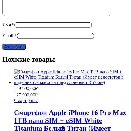
Имя
*
Email
*
Похожие товары
Первоначальная
Текущая
149 990,00
₽
цена
цена:
127 990,00
₽
составляла
127
Смартфоны
149
990,00₽.
990,00₽.
Смартфон Apple iPhone 16 Pro Max
1TB nano SIM + eSIM White
Titanium Белый Титан (Имеет