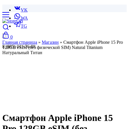
VK
WA
TG
0
Главная страница
»
Магазин
»
Смартфон Apple iPhone 15 Pro
8 (985) 011-76-88
128GB eSIM (без физической SIM) Natural Titanium
Натуральный Титан
Смартфон Apple iPhone 15
Pro 128GB eSIM (без