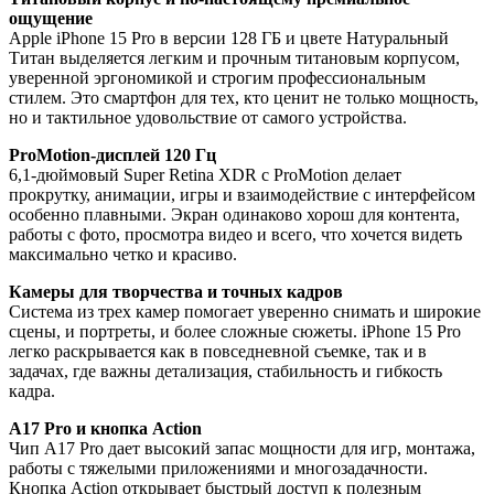
ощущение
Apple iPhone 15 Pro в версии 128 ГБ и цвете Натуральный
Титан выделяется легким и прочным титановым корпусом,
уверенной эргономикой и строгим профессиональным
стилем. Это смартфон для тех, кто ценит не только мощность,
но и тактильное удовольствие от самого устройства.
ProMotion-дисплей 120 Гц
6,1-дюймовый Super Retina XDR с ProMotion делает
прокрутку, анимации, игры и взаимодействие с интерфейсом
особенно плавными. Экран одинаково хорош для контента,
работы с фото, просмотра видео и всего, что хочется видеть
максимально четко и красиво.
Камеры для творчества и точных кадров
Система из трех камер помогает уверенно снимать и широкие
сцены, и портреты, и более сложные сюжеты. iPhone 15 Pro
легко раскрывается как в повседневной съемке, так и в
задачах, где важны детализация, стабильность и гибкость
кадра.
A17 Pro и кнопка Action
Чип A17 Pro дает высокий запас мощности для игр, монтажа,
работы с тяжелыми приложениями и многозадачности.
Кнопка Action открывает быстрый доступ к полезным