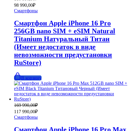
цена
цена:
98 990,00
₽
составляла
98
Смартфоны
110
990,00₽.
990,00₽.
Смартфон Apple iPhone 16 Pro
256GB nano SIM + eSIM Natural
Titanium Натуральный Титан
(Имеет недостаток в виде
невозможности предустановки
RuStore)
В корзину
Первоначальная
Текущая
169 990,00
₽
цена
цена:
117 990,00
₽
составляла
117
Смартфоны
169
990,00₽.
990,00₽.
Смартфон Apple iPhone 16 Pro Max