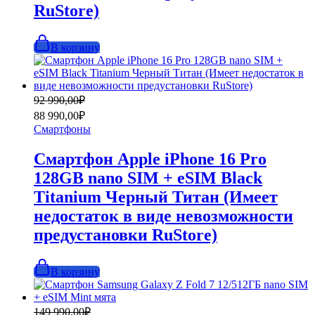
RuStore)
В корзину
Первоначальная
Текущая
92 990,00
₽
цена
цена:
88 990,00
₽
составляла
88
Смартфоны
92
990,00₽.
990,00₽.
Смартфон Apple iPhone 16 Pro
128GB nano SIM + eSIM Black
Titanium Черный Титан (Имеет
недостаток в виде невозможности
предустановки RuStore)
В корзину
Первоначальная
Текущая
149 990,00
₽