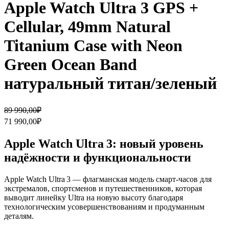
Apple Watch Ultra 3 GPS +
Cellular, 49mm Natural
Titanium Case with Neon
Green Ocean Band
натуральный титан/зеленый
Первоначальная
Текущая
89 990,00
₽
цена
цена:
71 990,00
₽
составляла
71
89
990,00₽.
Apple Watch Ultra 3: новый уровень
990,00₽.
надёжности и функциональности
Apple Watch Ultra 3 — флагманская модель смарт‑часов для
экстремалов, спортсменов и путешественников, которая
выводит линейку Ultra на новую высоту благодаря
технологическим усовершенствованиям и продуманным
деталям.