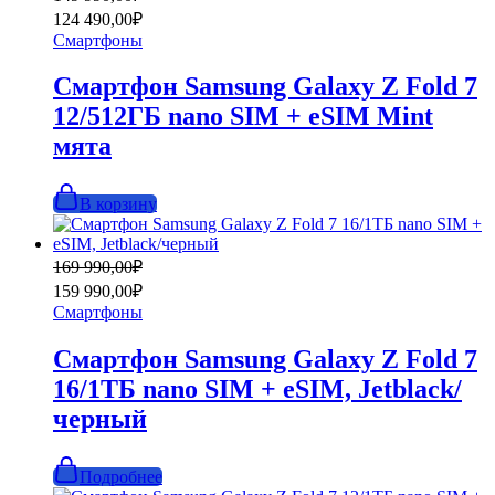
цена
цена:
124 490,00
₽
составляла
124
Смартфоны
149
490,00₽.
990,00₽.
Смартфон Samsung Galaxy Z Fold 7
12/512ГБ nano SIM + eSIM Mint
мята
В корзину
Первоначальная
Текущая
169 990,00
₽
цена
цена:
159 990,00
₽
составляла
159
Смартфоны
169
990,00₽.
990,00₽.
Смартфон Samsung Galaxy Z Fold 7
16/1ТБ nano SIM + eSIM, Jetblack/
черный
Подробнее