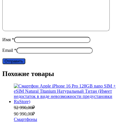
Имя
*
Email
*
Похожие товары
Первоначальная
Текущая
92 990,00
₽
цена
цена:
90 990,00
₽
составляла
90
Смартфоны
92
990,00₽.
990,00₽.