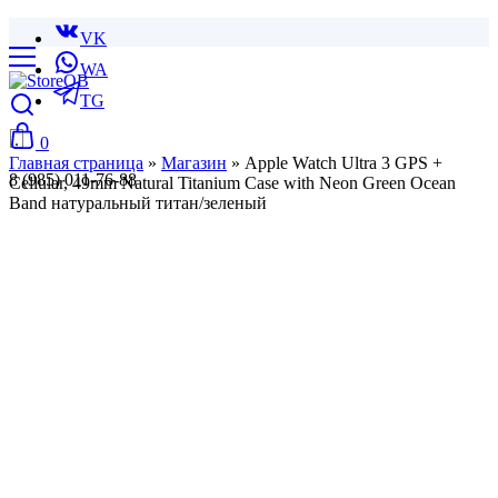
VK
WA
TG
0
Главная страница
»
Магазин
»
Apple Watch Ultra 3 GPS +
8 (985) 011-76-88
Cellular, 49mm Natural Titanium Case with Neon Green Ocean
Band натуральный титан/зеленый