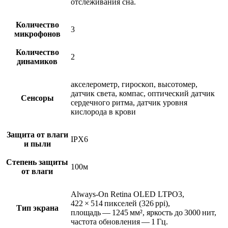
отслеживания сна.
Количество
3
микрофонов
Количество
2
динамиков
акселерометр, гироскоп, высотомер,
датчик света, компас, оптический датчик
Сенсоры
сердечного ритма, датчик уровня
кислорода в крови
Защита от влаги
IPX6
и пыли
Степень защиты
100м
от влаги
Always‑On Retina OLED LTPO3,
422 × 514 пикселей (326 ppi),
Тип экрана
площадь — 1245 мм², яркость до 3000 нит,
частота обновления — 1 Гц.