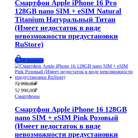
Смартфон Apple iPhone 16 Pro
128GB nano SIM + eSIM Natural
Titanium Натуральный Титан
(Имеет недостаток в виде
невозможности предустановки
RuStore)
В корзину
Первоначальная
Текущая
72 990,00
₽
цена
цена:
52 990,00
₽
составляла
52
Смартфоны
72
990,00₽.
990,00₽.
Смартфон Apple iPhone 16 128GB
nano SIM + eSIM Pink Розовый
(Имеет недостаток в виде
невозможности предустановки