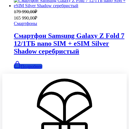
Первоначальная
Текущая
179 990,00
₽
цена
цена:
165 990,00
₽
составляла
165
Смартфоны
179
990,00₽.
990,00₽.
Смартфон Samsung Galaxy Z Fold 7
12/1ТБ nano SIM + eSIM Silver
Shadow серебристый
Подробнее