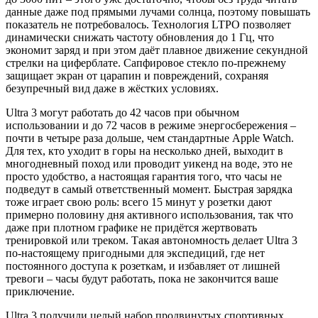
данные даже под прямыми лучами солнца, поэтому повышать
показатель не потребовалось. Технология LTPO позволяет
динамически снижать частоту обновления до 1 Гц, что
экономит заряд и при этом даёт плавное движение секундной
стрелки на циферблате. Сапфировое стекло по-прежнему
защищает экран от царапин и повреждений, сохраняя
безупречный вид даже в жёстких условиях.
Ultra 3 могут работать до 42 часов при обычном
использовании и до 72 часов в режиме энергосбережения –
почти в четыре раза дольше, чем стандартные Apple Watch.
Для тех, кто уходит в горы на несколько дней, выходит в
многодневный поход или проводит уикенд на воде, это не
просто удобство, а настоящая гарантия того, что часы не
подведут в самый ответственный момент. Быстрая зарядка
тоже играет свою роль: всего 15 минут у розетки дают
примерно половину дня активного использования, так что
даже при плотном графике не придётся жертвовать
тренировкой или треком. Такая автономность делает Ultra 3
по-настоящему пригодными для экспедиций, где нет
постоянного доступа к розеткам, и избавляет от лишней
тревоги – часы будут работать, пока не закончится ваше
приключение.
Ultra 3 получили целый набор продвинутых спортивных