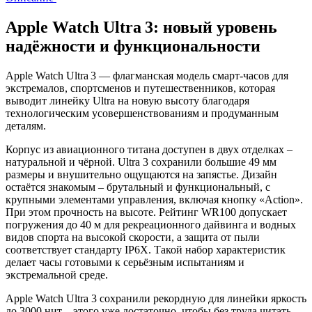
Apple Watch Ultra 3: новый уровень
надёжности и функциональности
Apple Watch Ultra 3 — флагманская модель смарт‑часов для
экстремалов, спортсменов и путешественников, которая
выводит линейку Ultra на новую высоту благодаря
технологическим усовершенствованиям и продуманным
деталям.
Корпус из авиационного титана доступен в двух отделках –
натуральной и чёрной. Ultra 3 сохранили большие 49 мм
размеры и внушительно ощущаются на запястье. Дизайн
остаётся знакомым – брутальный и функциональный, с
крупными элементами управления, включая кнопку «Action».
При этом прочность на высоте. Рейтинг WR100 допускает
погружения до 40 м для рекреационного дайвинга и водных
видов спорта на высокой скорости, а защита от пыли
соответствует стандарту IP6X. Такой набор характеристик
делает часы готовыми к серьёзным испытаниям и
экстремальной среде.
Apple Watch Ultra 3 сохранили рекордную для линейки яркость
до 3000 нит – этого уже достаточно, чтобы без труда читать