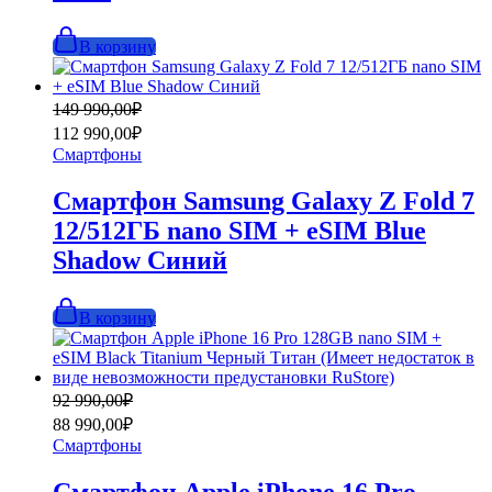
В корзину
Первоначальная
Текущая
149 990,00
₽
цена
цена:
112 990,00
₽
составляла
112
Смартфоны
149
990,00₽.
990,00₽.
Смартфон Samsung Galaxy Z Fold 7
12/512ГБ nano SIM + eSIM Blue
Shadow Синий
В корзину
Первоначальная
Текущая
92 990,00
₽
цена
цена:
88 990,00
₽
составляла
88
Смартфоны
92
990,00₽.
990,00₽.