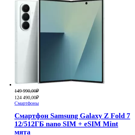
Первоначальная
Текущая
149 990,00
₽
цена
цена:
124 490,00
₽
составляла
124
Смартфоны
149
490,00₽.
990,00₽.
Смартфон Samsung Galaxy Z Fold 7
12/512ГБ nano SIM + eSIM Mint
мята