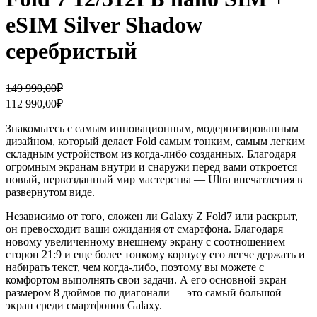
eSIM Silver Shadow
серебристый
Первоначальная
Текущая
149 990,00
₽
цена
цена:
112 990,00
₽
составляла
112
149
990,00₽.
Знакомьтесь с самым инновационным, модернизированным
990,00₽.
дизайном, который делает Fold самым тонким, самым легким
складным устройством из когда-либо созданных. Благодаря
огромным экранам внутри и снаружи перед вами откроется
новый, первозданный мир мастерства — Ultra впечатления в
развернутом виде.
Независимо от того, сложен ли Galaxy Z Fold7 или раскрыт,
он превосходит ваши ожидания от смартфона. Благодаря
новому увеличенному внешнему экрану с соотношением
сторон 21:9 и еще более тонкому корпусу его легче держать и
набирать текст, чем когда-либо, поэтому вы можете с
комфортом выполнять свои задачи. А его основной экран
размером 8 дюймов по диагонали — это самый большой
экран среди смартфонов Galaxy.