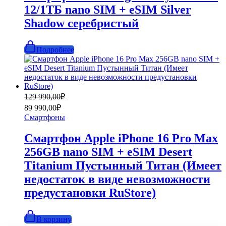
12/1ТБ nano SIM + eSIM Silver
Shadow серебристый
Подробнее
Первоначальная
Текущая
129 990,00
₽
цена
цена:
89 990,00
₽
составляла
89
Смартфоны
129
990,00₽.
990,00₽.
Смартфон Apple iPhone 16 Pro Max
256GB nano SIM + eSIM Desert
Titanium Пустынный Титан (Имеет
недостаток в виде невозможности
предустановки RuStore)
В корзину