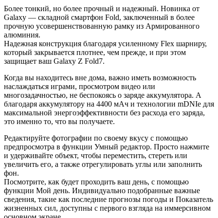
Более тонкий, но более прочный и надежный. Новинка от
Galaxy — складной смартфон Fold, заключенный в более
прочную усовершенствованную рамку из Армированного
алюминия.
Надежная конструкция благодаря усиленному Flex шарниру,
который закрывается плотнее, чем прежде, и при этом
защищает ваш Galaxy Z Fold7.
Когда вы находитесь вне дома, важно иметь возможность
наслаждаться играми, просмотром видео или
многозадачностью, не беспокоясь о заряде аккумулятора. А
благодаря аккумулятору на 4400 мАч и технологии mDNIe для
максимальной энергоэффективности без расхода его заряда,
это именно то, что вы получаете.
Редактируйте фотографии по своему вкусу с помощью
предпросмотра в функции Умный редактор. Просто нажмите
и удерживайте объект, чтобы переместить, стереть или
увеличить его, а также отрегулировать углы или заполнить
фон.
Посмотрите, как будет проходить ваш день, с помощью
функции Мой день. Индивидуально подобранные важные
сведения, такие как последние прогнозы погоды и Показатель
жизненных сил, доступны с первого взгляда на иммерсивном
основном экране.