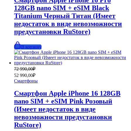
Смартфон Apple iPhone 16 Pro
128GB nano SIM + eSIM Black
Titanium Черный Титан (Имеет
недостаток в виде невозможности
предустановки RuStore)
В корзину
Первоначальная
Текущая
72 990,00
₽
цена
цена:
52 990,00
₽
составляла
52
Смартфоны
72
990,00₽.
990,00₽.
Смартфон Apple iPhone 16 128GB
nano SIM + eSIM Pink Розовый
(Имеет недостаток в виде
невозможности предустановки
RuStore)