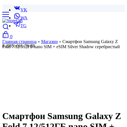
VK
WA
TG
0
Главная страница
»
Магазин
»
Смартфон Samsung Galaxy Z
8 (985) 011-76-88
Fold 7 12/512ГБ nano SIM + eSIM Silver Shadow серебристый
Смартфон Samsung Galaxy Z
Fold 7 12/512ГБ nano SIM +