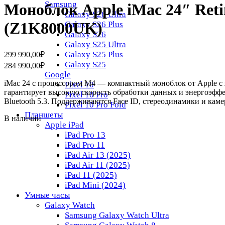
Samsung
Моноблок Apple iMac 24″ Ret
Galaxy S26 Ultra
(Z1K8000UK)
Galaxy S26 Plus
Galaxy S26
Galaxy S25 Ultra
Первоначальная
Текущая
Galaxy S25 Plus
299 990,00
₽
цена
цена:
Galaxy S25
284 990,00
₽
составляла
284
Google
299
990,00₽.
iMac 24 с процессором M4 — компактный моноблок от Apple с 
Pixel 10
990,00₽.
гарантирует высокую скорость обработки данных и энергоэфф
Pixel 10 Pro
Bluetooth 5.3. Поддерживаются Face ID, стереодинамики и каме
Pixel 10 Pro Fold
Планшеты
В наличии
Apple iPad
iPad Pro 13
iPad Pro 11
iPad Air 13 (2025)
iPad Air 11 (2025)
iPad 11 (2025)
iPad Mini (2024)
Умные часы
Galaxy Watch
Samsung Galaxy Watch Ultra