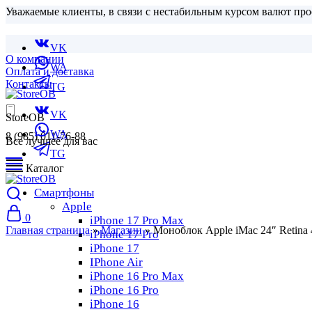
Уважаемые клиенты, в связи с нестабильным курсом валют про
VK
О компании
WA
Оплата и доставка
Контакты
TG
VK
StoreOB
WA
8 (985) 011-76-88
Все лучшее для вас
TG
Каталог
Смартфоны
Apple
0
iPhone 17 Pro Max
Главная страница
»
Магазин
»
Моноблок Apple iMac 24″ Retin
iPhone 17 Pro
iPhone 17
IPhone Air
iPhone 16 Pro Max
iPhone 16 Pro
iPhone 16