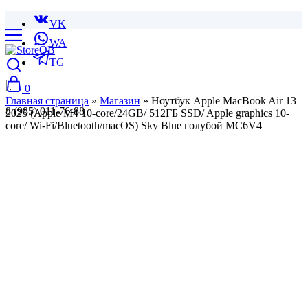
VK
WA
TG
0
Главная страница
»
Магазин
»
Ноутбук Apple MacBook Air 13
8 (985) 011-76-88
2025 (Apple M4 10-core/24GB/ 512ГБ SSD/ Apple graphics 10-
core/ Wi-Fi/Bluetooth/macOS) Sky Blue голубой MC6V4