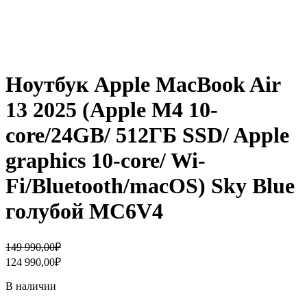
Ноутбук Apple MacBook Air
13 2025 (Apple M4 10-
core/24GB/ 512ГБ SSD/ Apple
graphics 10-core/ Wi-
Fi/Bluetooth/macOS) Sky Blue
голубой MC6V4
Первоначальная
Текущая
149 990,00
₽
цена
цена:
124 990,00
₽
составляла
124
149
990,00₽.
В наличии
990,00₽.