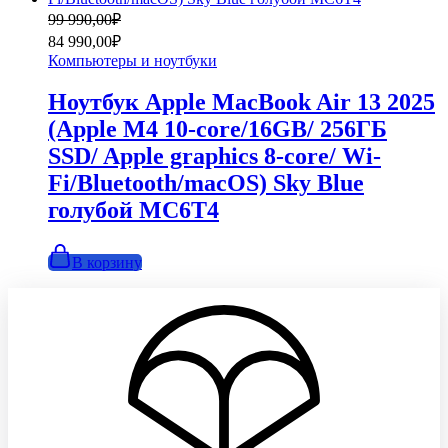
Первоначальная
Текущая
99 990,00
₽
цена
цена:
84 990,00
₽
составляла
84
Компьютеры и ноутбуки
99
990,00₽.
990,00₽.
Ноутбук Apple MacBook Air 13 2025
(Apple M4 10-core/16GB/ 256ГБ
SSD/ Apple graphics 8-core/ Wi-
Fi/Bluetooth/macOS) Sky Blue
голубой MC6T4
В корзину