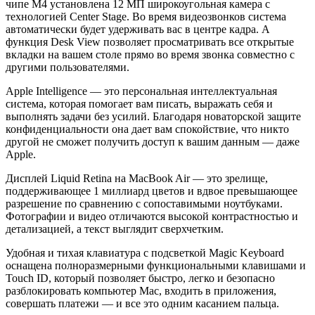
чипе М4 установлена 12 МП широкоугольная камера с
технологией Center Stage. Во время видеозвонков система
автоматически будет удерживать вас в центре кадра. А
функция Desk View позволяет просматривать все открытые
вкладки на вашем столе прямо во время звонка совместно с
другими пользователями.
Apple Intelligence — это персональная интеллектуальная
система, которая помогает вам писать, выражать себя и
выполнять задачи без усилий. Благодаря новаторской защите
конфиденциальности она дает вам спокойствие, что никто
другой не сможет получить доступ к вашим данным — даже
Apple.
Дисплей Liquid Retina на MacBook Air — это зрелище,
поддерживающее 1 миллиард цветов и вдвое превышающее
разрешение по сравнению с сопоставимыми ноутбуками.
Фотографии и видео отличаются высокой контрастностью и
детализацией, а текст выглядит сверхчетким.
Удобная и тихая клавиатура с подсветкой Magic Keyboard
оснащена полноразмерными функциональными клавишами и
Touch ID, который позволяет быстро, легко и безопасно
разблокировать компьютер Mac, входить в приложения,
совершать платежи — и все это одним касанием пальца.