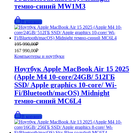
темно-синий MW1M3
В корзину
Первоначальная
Текущая
195 990,00
₽
цена
цена:
167 990,00
₽
составляла
167
Компьютеры и ноутбуки
195
990,00₽.
990,00₽.
Ноутбук Apple MacBook Air 15 2025
(Apple M4 10-core/24GB/ 512ГБ
SSD/ Apple graphics 10-core/ Wi-
Fi/Bluetooth/macOS) Midnight
темно-синий MC6L4
В корзину