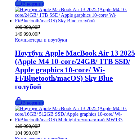
В корзину
Первоначальная
Текущая
199 990,00
₽
цена
цена:
149 990,00
₽
составляла
149
Компьютеры и ноутбуки
199
990,00₽.
990,00₽.
Ноутбук Apple MacBook Air 13 2025
(Apple M4 10-core/24GB/ 1TB SSD/
Apple graphics 10-core/ Wi-
Fi/Bluetooth/macOS) Sky Blue
голубой
В корзину
Первоначальная
Текущая
129 990,00
₽
цена
цена:
104 990,00
₽
составляла
104
Компьютеры и ноутбуки