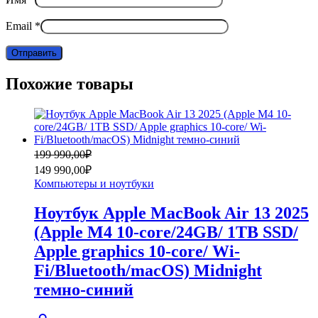
Email
*
Похожие товары
Первоначальная
Текущая
199 990,00
₽
цена
цена:
149 990,00
₽
составляла
149
Компьютеры и ноутбуки
199
990,00₽.
990,00₽.
Ноутбук Apple MacBook Air 13 2025
(Apple M4 10-core/24GB/ 1TB SSD/
Apple graphics 10-core/ Wi-
Fi/Bluetooth/macOS) Midnight
темно-синий