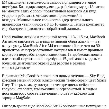
M4 расширяет возможности самого популярного в мире
ноутбука. Благодаря аккумулятору, работающему до 18 часов,
вы можете взять с собой портативный MacBook Air куда
угодно и работать с множеством приложений и
вкладок. Минимальное количество ядер центрального
процессора увеличилось с 8 до 10 единиц. Теперь компьютер
еще быстрее справляется с обработкой данных.
Необычайно легкий и толщиной всего 1.13-1.15 см, MacBook
Air легко вписывается в ваш активный образ жизни — и в
вашу сумку. MacBook Air с M4 изготовлен более чем на 50
процентов из переработанных материалов и имеет прочный
корпус из переработанного алюминия. 13-дюймовая модель —
идеальный портативный ноутбук, а 15-дюймовая модель с
большей диагональю экрана для работы в режиме
многозадачности.
В линейке MacBook Air появился новый оттенок — Sky Blue,
который заменил собой классический темно-серый цвет Space
Grey. Теперь к заказу доступны четыре цвета: небесно-
голубой, старлайт, темно-синий и серебристый. Каждый
поставляется с соответствующим по цвету кабелем для
зарядки MagSafe.
Очередь дошла и до MacBook Air. В обновленные ноутбуки на