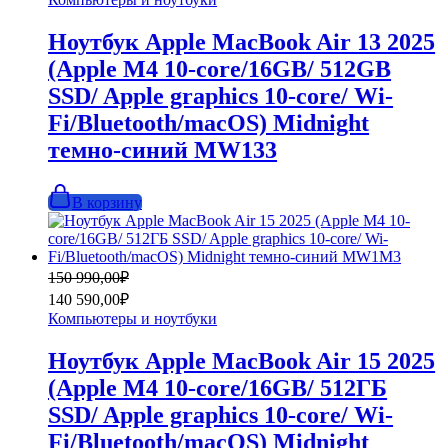
129
990,00₽.
990,00₽.
Ноутбук Apple MacBook Air 13 2025
(Apple M4 10-core/16GB/ 512GB
SSD/ Apple graphics 10-core/ Wi-
Fi/Bluetooth/macOS) Midnight
темно-синий MW133
В корзину
Первоначальная
Текущая
150 990,00
₽
цена
цена:
140 590,00
₽
составляла
140
Компьютеры и ноутбуки
150
590,00₽.
990,00₽.
Ноутбук Apple MacBook Air 15 2025
(Apple M4 10-core/16GB/ 512ГБ
SSD/ Apple graphics 10-core/ Wi-
Fi/Bluetooth/macOS) Midnight