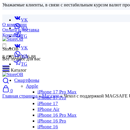
Уважаемые клиенты, в связи с нестабильным курсом валют про
VK
О компании
WA
Оплата и доставка
Контакты
TG
VK
StoreOB
WA
8 (985) 011-76-88
Все лучшее для вас
TG
Каталог
Смартфоны
Apple
0
iPhone 17 Pro Max
Главная страница
»
Магазин
»
Чехол с поддержкой MAGSAFE UAG
iPhone 17 Pro
iPhone 17
IPhone Air
iPhone 16 Pro Max
iPhone 16 Pro
iPhone 16