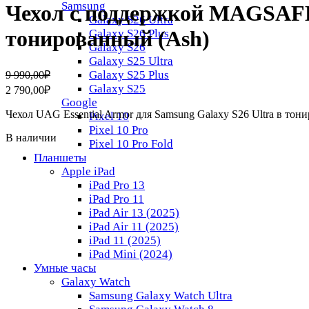
Samsung
Чехол с поддержкой MAGSAFE 
Galaxy S26 Ultra
тонированный (Ash)
Galaxy S26 Plus
Galaxy S26
Galaxy S25 Ultra
Первоначальная
Текущая
Galaxy S25 Plus
9 990,00
₽
цена
цена:
Galaxy S25
2 790,00
₽
составляла
2
Google
9
790,00₽.
Чехол UAG Essential Armor для Samsung Galaxy S26 Ultra в тон
Pixel 10
990,00₽.
Pixel 10 Pro
В наличии
Pixel 10 Pro Fold
Планшеты
Apple iPad
iPad Pro 13
iPad Pro 11
iPad Air 13 (2025)
iPad Air 11 (2025)
iPad 11 (2025)
iPad Mini (2024)
Умные часы
Galaxy Watch
Samsung Galaxy Watch Ultra