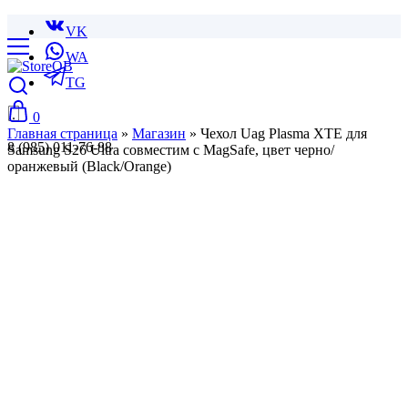
VK
WA
TG
0
Главная страница
»
Магазин
»
Чехол Uag Plasma XTE для
8 (985) 011-76-88
Samsung S26 Ultra совместим с MagSafe, цвет черно/
оранжевый (Black/Orange)