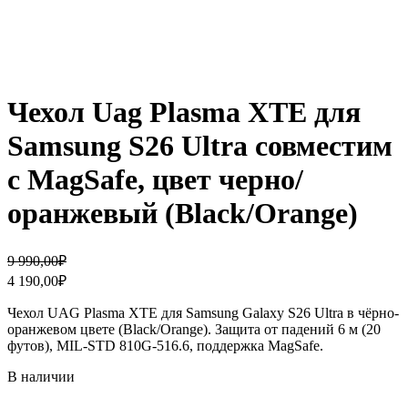
Чехол Uag Plasma XTE для
Samsung S26 Ultra совместим
с MagSafe, цвет черно/
оранжевый (Black/Orange)
Первоначальная
Текущая
9 990,00
₽
цена
цена:
4 190,00
₽
составляла
4
9
190,00₽.
Чехол UAG Plasma XTE для Samsung Galaxy S26 Ultra в чёрно-
990,00₽.
оранжевом цвете (Black/Orange). Защита от падений 6 м (20
футов), MIL-STD 810G-516.6, поддержка MagSafe.
В наличии