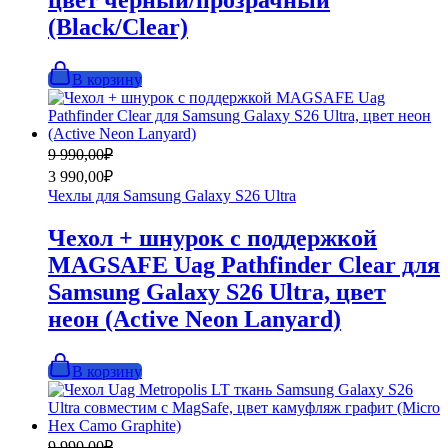
цвет черный/прозрачный
(Black/Clear)
В корзину
Первоначальная
Текущая
9 990,00
₽
цена
цена:
3 990,00
₽
составляла
3
Чехлы для Samsung Galaxy S26 Ultra
9
990,00₽.
990,00₽.
Чехол + шнурок с поддержкой
MAGSAFE Uag Pathfinder Clear для
Samsung Galaxy S26 Ultra, цвет
неон (Active Neon Lanyard)
В корзину
Первоначальная
Текущая
9 990,00
₽