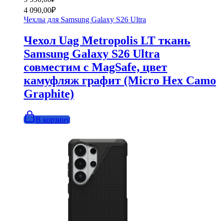
цена
цена:
4 090,00
₽
составляла
4
Чехлы для Samsung Galaxy S26 Ultra
9
090,00₽.
990,00₽.
Чехол Uag Metropolis LT ткань
Samsung Galaxy S26 Ultra
совместим с MagSafe, цвет
камуфляж графит (Micro Hex Camo
Graphite)
В корзину