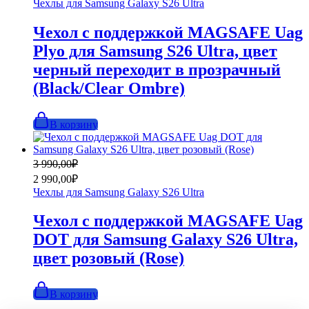
Чехлы для Samsung Galaxy S26 Ultra
4
490,00₽.
990,00₽.
Чехол с поддержкой MAGSAFE Uag
Plyo для Samsung S26 Ultra, цвет
черный переходит в прозрачный
(Black/Clear Ombre)
В корзину
Первоначальная
Текущая
3 990,00
₽
цена
цена:
2 990,00
₽
составляла
2
Чехлы для Samsung Galaxy S26 Ultra
3
990,00₽.
990,00₽.
Чехол с поддержкой MAGSAFE Uag
DOT для Samsung Galaxy S26 Ultra,
цвет розовый (Rose)
В корзину