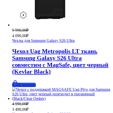
Первоначальная
Текущая
9 990,00
₽
цена
цена:
4 090,00
₽
составляла
4
Чехлы для Samsung Galaxy S26 Ultra
9
090,00₽.
990,00₽.
Чехол Uag Metropolis LT ткань
Samsung Galaxy S26 Ultra
совместим с MagSafe, цвет черный
(Kevlar Black)
В корзину
Первоначальная
Текущая
4 990,00
₽
цена
цена:
3 490,00
₽
составляла
3