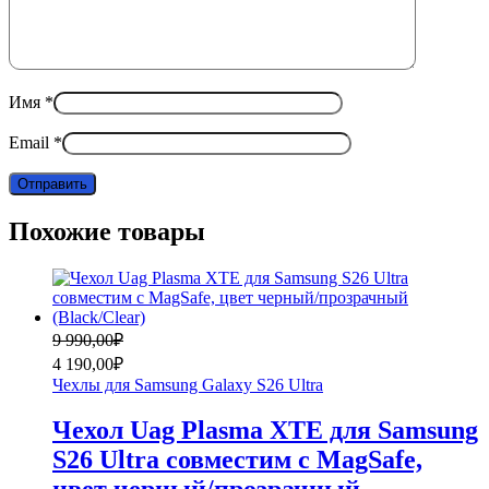
Имя
*
Email
*
Похожие товары
Первоначальная
Текущая
9 990,00
₽
цена
цена:
4 190,00
₽
составляла
4
Чехлы для Samsung Galaxy S26 Ultra
9
190,00₽.
990,00₽.
Чехол Uag Plasma XTE для Samsung
S26 Ultra совместим с MagSafe,