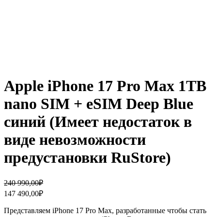
Apple iPhone 17 Pro Max 1TB
nano SIM + eSIM Deep Blue
синий (Имеет недостаток в
виде невозможности
предустановки RuStore)
Первоначальная
Текущая
240 990,00
₽
цена
цена:
147 490,00
₽
составляла
147
240
490,00₽.
Представляем iPhone 17 Pro Max, разработанные чтобы стать