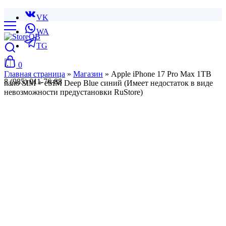
VK
WA
TG
0
Главная страница
»
Магазин
»
Apple iPhone 17 Pro Max 1TB
8 (985) 011-76-88
nano SIM + eSIM Deep Blue синий (Имеет недостаток в виде
невозможности предустановки RuStore)