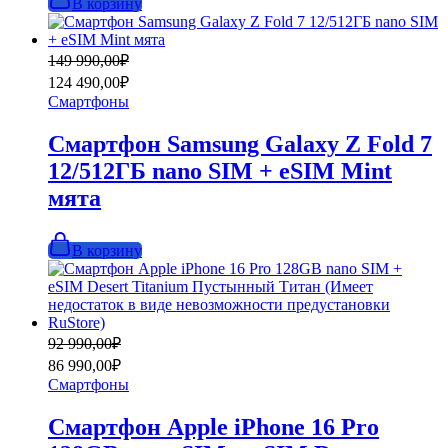
В корзину
Первоначальная
Текущая
149 990,00
₽
цена
цена:
124 490,00
₽
составляла
124
Смартфоны
149
490,00₽.
990,00₽.
Смартфон Samsung Galaxy Z Fold 7
12/512ГБ nano SIM + eSIM Mint
мята
В корзину
Первоначальная
Текущая
92 990,00
₽
цена
цена:
86 990,00
₽
составляла
86
Смартфоны
92
990,00₽.
990,00₽.
Смартфон Apple iPhone 16 Pro