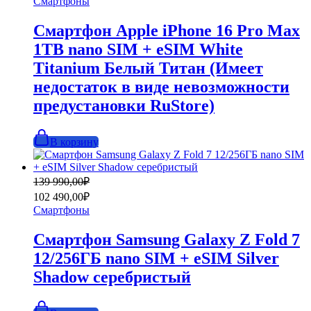
Смартфоны
149
990,00₽.
990,00₽.
Смартфон Apple iPhone 16 Pro Max
1TB nano SIM + eSIM White
Titanium Белый Титан (Имеет
недостаток в виде невозможности
предустановки RuStore)
В корзину
Первоначальная
Текущая
139 990,00
₽
цена
цена:
102 490,00
₽
составляла
102
Смартфоны
139
490,00₽.
990,00₽.
Смартфон Samsung Galaxy Z Fold 7
12/256ГБ nano SIM + eSIM Silver
Shadow серебристый