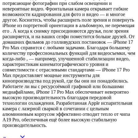
потрясающие фотографии при слабом освещении и
невероятные видео. Фронтальная камера открывает гибкие
возможности кадрирования для фото и видео — и многое
другое. Коснитесь, чтобы расширить поле зрения и повернуть
iPhone из портретной ориентации в альбомную, не перемещая
его . А когда к снимку присоединяются друзья, поле зрения
расширяется, и на ваших селфи поместится больше друзей. От
домашних фильмов до голливудских постановок — iPhone 17
Pro Max справится с любыми задачами. Благодаря большему
количеству профессиональных функций для видеосъемки, чем
когда-либо , — например, улучшенной стабилизации видео,
характеристикам кинематографического уровня и
совместимости с отраслевыми стандартами — iPhone 17 Pro
Max предоставляет мощные инструменты для
кинопроизводства под рукой, где бы они ни понадобились.
Работаете ли вы с ресурсоёмкой графикой или большими
медиафайлами, iPhone 17 Pro Max обеспечивает невероятно
высокую производительность благодаря передовой
технологии охлаждения. Разработанная Apple испарительная
камера с лазерной сваркой в ​​сочетании с цельным
алюминиевым корпусом эффективно отводит тепло от чипа
A19 Pro, обеспечивая ещё более высокую стабильную
производительность.