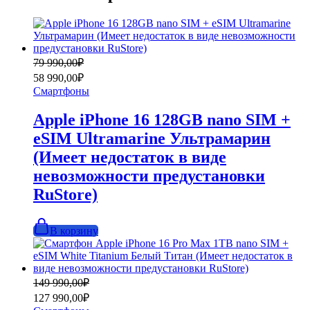
Первоначальная
Текущая
79 990,00
₽
цена
цена:
58 990,00
₽
составляла
58
Смартфоны
79
990,00₽.
990,00₽.
Apple iPhone 16 128GB nano SIM +
eSIM Ultramarine Ультрамарин
(Имеет недостаток в виде
невозможности предустановки
RuStore)
В корзину
Первоначальная
Текущая
149 990,00
₽
цена
цена:
127 990,00
₽
составляла
127