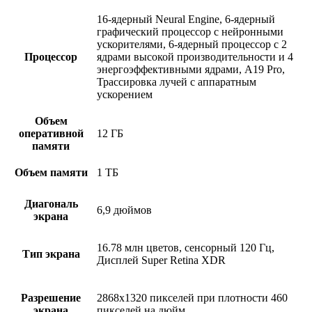
16-ядерный Neural Engine, 6-ядерный
графический процессор с нейронными
ускорителями, 6-ядерный процессор с 2
Процессор
ядрами высокой производительности и 4
энергоэффективными ядрами, A19 Pro,
Трассировка лучей с аппаратным
ускорением
Объем
оперативной
12 ГБ
памяти
Объем памяти
1 ТБ
Диагональ
6,9 дюймов
экрана
16.78 млн цветов, сенсорный 120 Гц,
Тип экрана
Дисплей Super Retina XDR
Разрешение
2868х1320 пикселей при плотности 460
экрана
пикселей на дюйм