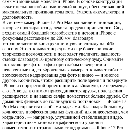
990,00₽.
самыми мощными моделями iPhone. В основе конструкции
лежит цельнолитой алюминиевый корпус, обеспечивающий
максимальную производительность, ёмкость аккумулятора и
долговечность.
В системе камер iPhone 17 Pro Max вы найдете инновации,
которые простираются далеко за пределы привычного. Сюда
входит самый большой телеобъектив в истории iPhone с
фокусным расстоянием до 200 мм, благодаря
тетрапризменной конструкции и увеличенному на 56%
сенсору. Это открывает перед вами еще более широкие
творческие возможности и позволяет увеличить дальность
съемки благодаря 16-кратному оптическому зуму. Снимайте
потрясающие фотографии при слабом освещении и
невероятные видео. Фронтальная камера открывает гибкие
возможности кадрирования для фото и видео — и многое
другое. Коснитесь, чтобы расширить поле зрения и повернуть
iPhone из портретной ориентации в альбомную, не перемещая
его . А когда к снимку присоединяются друзья, поле зрения
расширяется, и на ваших селфи поместится больше друзей. От
домашних фильмов до голливудских постановок — iPhone 17
Pro Max справится с любыми задачами. Благодаря большему
количеству профессиональных функций для видеосъемки, чем
когда-либо , — например, улучшенной стабилизации видео,
характеристикам кинематографического уровня и
совместимости с отраслевыми стандартами — iPhone 17 Pro