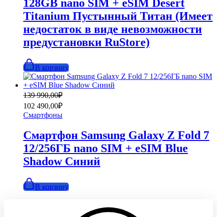
128GB nano SIM + eSIM Desert
Titanium Пустынный Титан (Имеет
недостаток в виде невозможности
предустановки RuStore)
В корзину
Первоначальная
Текущая
139 990,00
₽
цена
цена:
102 490,00
₽
составляла
102
Смартфоны
139
490,00₽.
990,00₽.
Смартфон Samsung Galaxy Z Fold 7
12/256ГБ nano SIM + eSIM Blue
Shadow Синий
В корзину