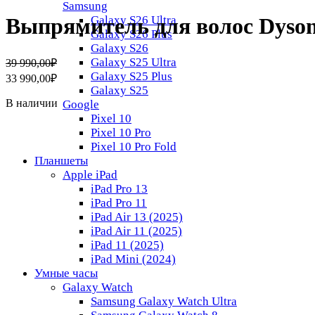
Samsung
Galaxy S26 Ultra
Выпрямитель для волос Dyson A
Galaxy S26 Plus
Galaxy S26
Первоначальная
Текущая
Galaxy S25 Ultra
39 990,00
₽
цена
цена:
Galaxy S25 Plus
33 990,00
₽
составляла
33
Galaxy S25
39
990,00₽.
В наличии
Google
990,00₽.
Pixel 10
Pixel 10 Pro
Pixel 10 Pro Fold
Планшеты
Apple iPad
iPad Pro 13
iPad Pro 11
iPad Air 13 (2025)
iPad Air 11 (2025)
iPad 11 (2025)
iPad Mini (2024)
Умные часы
Galaxy Watch
Samsung Galaxy Watch Ultra