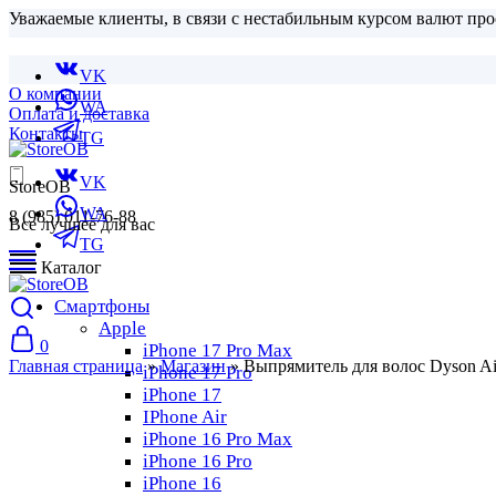
Уважаемые клиенты, в связи с нестабильным курсом валют про
VK
О компании
WA
Оплата и доставка
Контакты
TG
VK
StoreOB
WA
8 (985) 011-76-88
Все лучшее для вас
TG
Каталог
Смартфоны
Apple
0
iPhone 17 Pro Max
Главная страница
»
Магазин
»
Выпрямитель для волос Dyson Airs
iPhone 17 Pro
iPhone 17
IPhone Air
iPhone 16 Pro Max
iPhone 16 Pro
iPhone 16