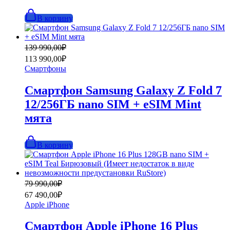
В корзину
Первоначальная
Текущая
139 990,00
₽
цена
цена:
113 990,00
₽
составляла
113
Смартфоны
139
990,00₽.
990,00₽.
Смартфон Samsung Galaxy Z Fold 7
12/256ГБ nano SIM + eSIM Mint
мята
В корзину
Первоначальная
Текущая
79 990,00
₽
цена
цена:
67 490,00
₽
составляла
67
Apple iPhone
79
490,00₽.
990,00₽.
Смартфон Apple iPhone 16 Plus