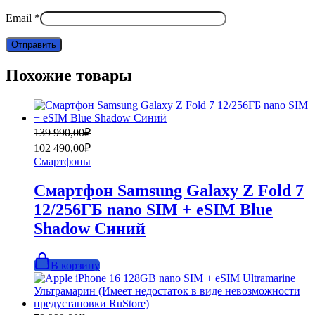
Email
*
Похожие товары
Первоначальная
Текущая
139 990,00
₽
цена
цена:
102 490,00
₽
составляла
102
Смартфоны
139
490,00₽.
990,00₽.
Смартфон Samsung Galaxy Z Fold 7
12/256ГБ nano SIM + eSIM Blue
Shadow Синий
В корзину