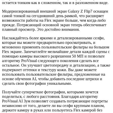
остается тонким как в сложенном, так и в разложенном виде.
Модернизированный внешний экран Galaxy Z Flip7 оснащен
самой тонкой на сегодняшний день рамкой, что расширяет
возможности работы на Flex экране больше, чем когда-либо
прежде. Потрясающий основной экран теперь обеспечивает
плавный просмотр. Это достойно внимания.
Наслаждайтесь более яркими и детализированными селфи,
которые вы можете предварительно просматривать, и
мгновенно применять пользовательские фильтры на большом
Flex экране. Запечатлейте мельчайшие детали каждой сцены с
помощью камеры высокого разрешения 50 МП и позвольте
алгоритму ProVisual следующего поколения сделать все
остальное. Он улучшит цветопередачу и детализацию, а также
подчеркнет оттенки и текстуру кожи. Вы даже можете
использовать пользовательские фильтры, предложенные на
основе обучения AI, чтобы добавить последние штрихи и
сделать свои фотографии уникальными.
Получайте суперчеткие фотографии, которыми хочется
поделиться, с любого расстояния. Благодаря алгоритму
ProVisual AI Зум позволяет создавать потрясающие портреты
независимо от того, делаете ли вы селфи крупным планом,
держите камеру в руках или пользуетесь Flex камерой без