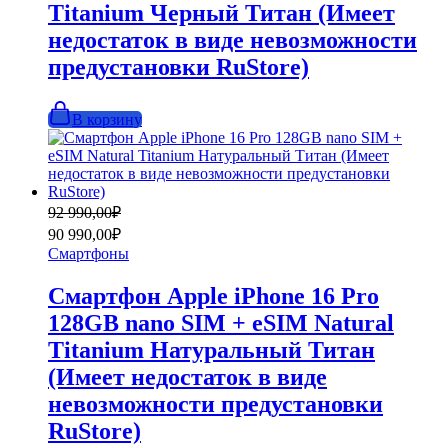
Titanium Черный Титан (Имеет
недостаток в виде невозможности
предустановки RuStore)
В корзину
Первоначальная
Текущая
92 990,00
₽
цена
цена:
90 990,00
₽
составляла
90
Смартфоны
92
990,00₽.
990,00₽.
Смартфон Apple iPhone 16 Pro
128GB nano SIM + eSIM Natural
Titanium Натуральный Титан
(Имеет недостаток в виде
невозможности предустановки
RuStore)