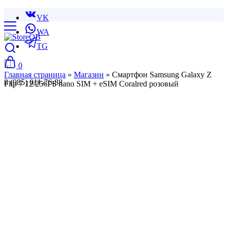
VK
WA
TG
0
Главная страница
»
Магазин
»
Смартфон Samsung Galaxy Z
8 (985) 011-76-88
Flip 7 12/256ГБ nano SIM + eSIM Coralred розовый