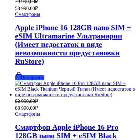
Первоначальная
Текущая
79 990,00
₽
цена
цена:
58 990,00
₽
составляла
58
Смартфоны
79
990,00₽.
990,00₽.
Apple iPhone 16 128GB nano SIM +
eSIM Ultramarine Ультрамарин
(Имеет недостаток в виде
невозможности предустановки
RuStore)
В корзину
Первоначальная
Текущая
92 990,00
₽
цена
цена:
88 990,00
₽
составляла
88
Смартфоны
92
990,00₽.
990,00₽.
Смартфон Apple iPhone 16 Pro
128GB nano SIM + eSIM Black