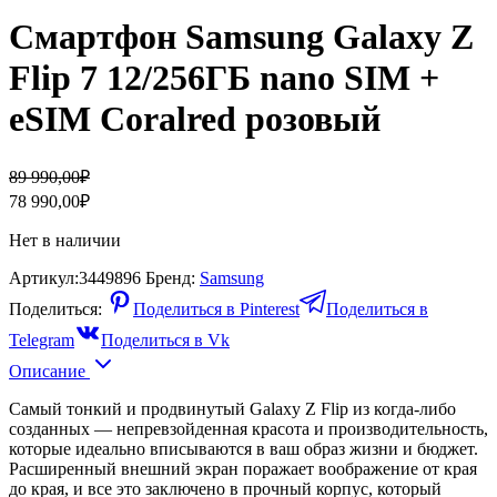
Смартфон Samsung Galaxy Z
Flip 7 12/256ГБ nano SIM +
eSIM Coralred розовый
Первоначальная
Текущая
89 990,00
₽
цена
цена:
78 990,00
₽
составляла
78
89
990,00₽.
Нет в наличии
990,00₽.
Артикул:
3449896
Бренд:
Samsung
Поделиться:
Поделиться в Pinterest
Поделиться в
Telegram
Поделиться в Vk
Описание
Самый тонкий и продвинутый Galaxy Z Flip из когда-либо
созданных — непревзойденная красота и производительность,
которые идеально вписываются в ваш образ жизни и бюджет.
Расширенный внешний экран поражает воображение от края
до края, и все это заключено в прочный корпус, который