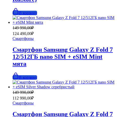
В корзину
Первоначальная
Текущая
149 990,00
₽
цена
цена:
124 490,00
₽
составляла
124
Смартфоны
149
490,00₽.
990,00₽.
Смартфон Samsung Galaxy Z Fold 7
12/512ГБ nano SIM + eSIM Mint
мята
В корзину
Первоначальная
Текущая
149 990,00
₽
цена
цена:
112 990,00
₽
составляла
112
Смартфоны
149
990,00₽.
990,00₽.
Смартфон Samsung Galaxy Z Fold 7