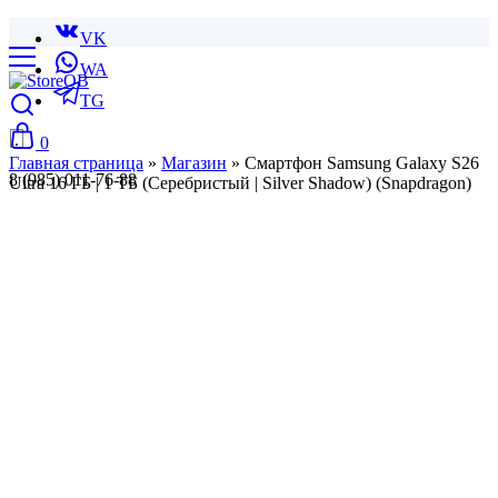
VK
WA
TG
0
Главная страница
»
Магазин
»
Смартфон Samsung Galaxy S26
8 (985) 011-76-88
Ultra 16 ГБ | 1 ТБ (Серебристый | Silver Shadow) (Snapdragon)