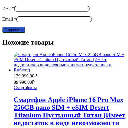
Имя
*
Email
*
Похожие товары
Первоначальная
Текущая
129 990,00
₽
цена
цена:
89 990,00
₽
составляла
89
Смартфоны
129
990,00₽.
990,00₽.
Смартфон Apple iPhone 16 Pro Max
256GB nano SIM + eSIM Desert
Titanium Пустынный Титан (Имеет
недостаток в виде невозможности