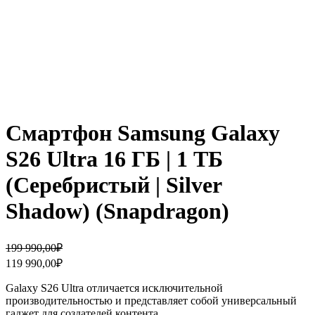
Смартфон Samsung Galaxy
S26 Ultra 16 ГБ | 1 ТБ
(Серебристый | Silver
Shadow) (Snapdragon)
Первоначальная
Текущая
199 990,00
₽
цена
цена:
119 990,00
₽
составляла
119
199
990,00₽.
Galaxy S26 Ultra отличается исключительной
990,00₽.
производительностью и представляет собой универсальный
гаджет для создателей контента.