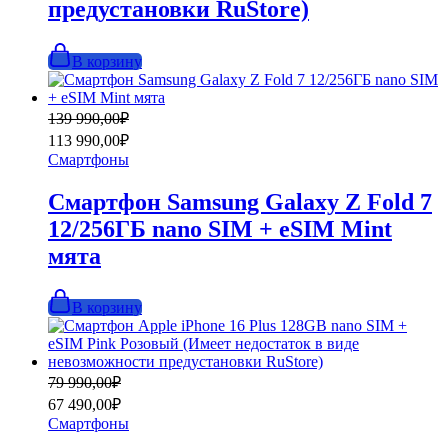
предустановки RuStore)
В корзину
Первоначальная
Текущая
139 990,00
₽
цена
цена:
113 990,00
₽
составляла
113
Смартфоны
139
990,00₽.
990,00₽.
Смартфон Samsung Galaxy Z Fold 7
12/256ГБ nano SIM + eSIM Mint
мята
В корзину
Первоначальная
Текущая
79 990,00
₽
цена
цена:
67 490,00
₽
составляла
67
Смартфоны
79
490,00₽.