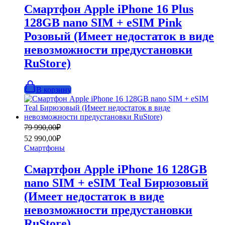
990,00₽.
Смартфон Apple iPhone 16 Plus
128GB nano SIM + eSIM Pink
Розовый (Имеет недостаток в виде
невозможности предустановки
RuStore)
В корзину
Первоначальная
Текущая
79 990,00
₽
цена
цена:
52 990,00
₽
составляла
52
Смартфоны
79
990,00₽.
990,00₽.
Смартфон Apple iPhone 16 128GB
nano SIM + eSIM Teal Бирюзовый
(Имеет недостаток в виде
невозможности предустановки
RuStore)