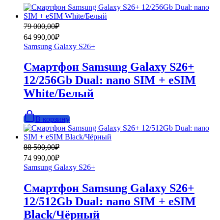
Первоначальная
Текущая
79 000,00
₽
цена
цена:
64 990,00
₽
составляла
64
Samsung Galaxy S26+
79
990,00₽.
000,00₽.
Смартфон Samsung Galaxy S26+
12/256Gb Dual: nano SIM + eSIM
White/Белый
В корзину
Первоначальная
Текущая
88 500,00
₽
цена
цена:
74 990,00
₽
составляла
74
Samsung Galaxy S26+
88
990,00₽.
500,00₽.
Смартфон Samsung Galaxy S26+
12/512Gb Dual: nano SIM + eSIM
Black/Чёрный