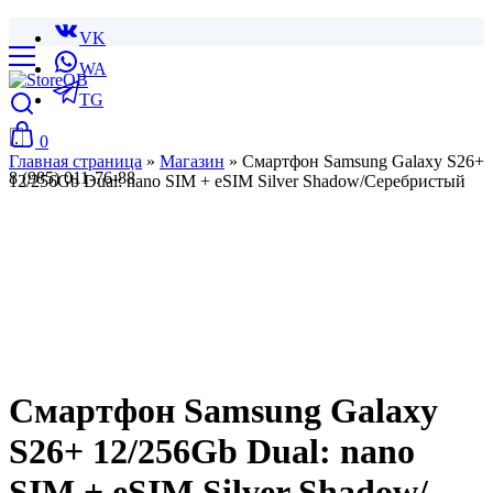
VK
WA
TG
0
Главная страница
»
Магазин
»
Смартфон Samsung Galaxy S26+
8 (985) 011-76-88
12/256Gb Dual: nano SIM + eSIM Silver Shadow/Серебристый
Смартфон Samsung Galaxy
S26+ 12/256Gb Dual: nano
SIM + eSIM Silver Shadow/