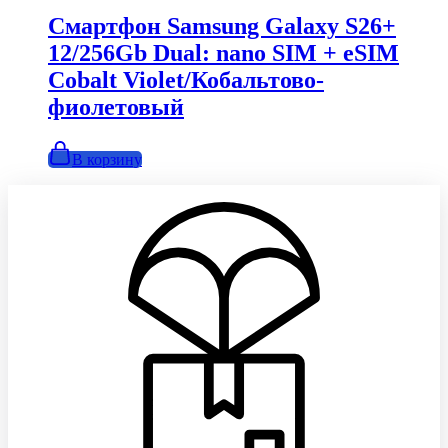
000,00₽.
Смартфон Samsung Galaxy S26+
12/256Gb Dual: nano SIM + eSIM
Cobalt Violet/Кобальтово-
фиолетовый
В корзину