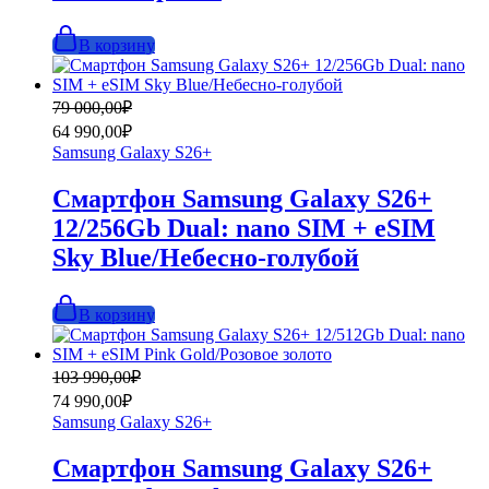
В корзину
Первоначальная
Текущая
79 000,00
₽
цена
цена:
64 990,00
₽
составляла
64
Samsung Galaxy S26+
79
990,00₽.
000,00₽.
Смартфон Samsung Galaxy S26+
12/256Gb Dual: nano SIM + eSIM
Sky Blue/Небесно-голубой
В корзину
Первоначальная
Текущая
103 990,00
₽
цена
цена:
74 990,00
₽
составляла
74
Samsung Galaxy S26+
103
990,00₽.
990,00₽.
Смартфон Samsung Galaxy S26+