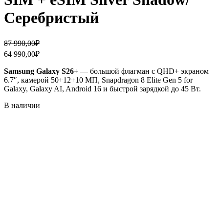
Серебристый
Первоначальная
Текущая
87 990,00
₽
цена
цена:
64 990,00
₽
составляла
64
87
990,00₽.
Samsung Galaxy S26+
— большой флагман с QHD+ экраном
990,00₽.
6.7″, камерой 50+12+10 МП, Snapdragon 8 Elite Gen 5 for
Galaxy, Galaxy AI, Android 16 и быстрой зарядкой до 45 Вт.
В наличии