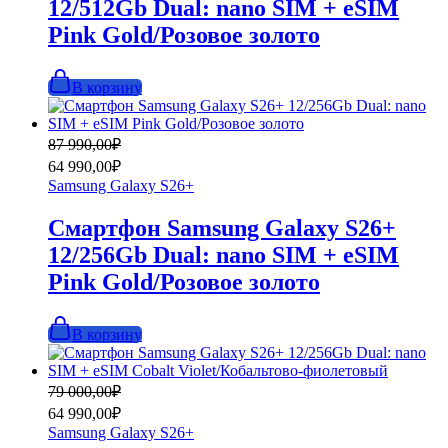
12/512Gb Dual: nano SIM + eSIM
Pink Gold/Розовое золото
В корзину
Первоначальная
Текущая
87 990,00
₽
цена
цена:
64 990,00
₽
составляла
64
Samsung Galaxy S26+
87
990,00₽.
990,00₽.
Смартфон Samsung Galaxy S26+
12/256Gb Dual: nano SIM + eSIM
Pink Gold/Розовое золото
В корзину
Первоначальная
Текущая
79 000,00
₽
цена
цена:
64 990,00
₽
составляла
64
Samsung Galaxy S26+
79
990,00₽.