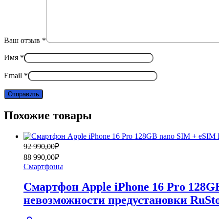
Ваш отзыв
*
Имя
*
Email
*
Похожие товары
Первоначальная
Текущая
92 990,00
₽
цена
цена:
88 990,00
₽
составляла
88
Смартфоны
92
990,00₽.
990,00₽.
Смартфон Apple iPhone 16 Pro 128G
невозможности предустановки RuSto