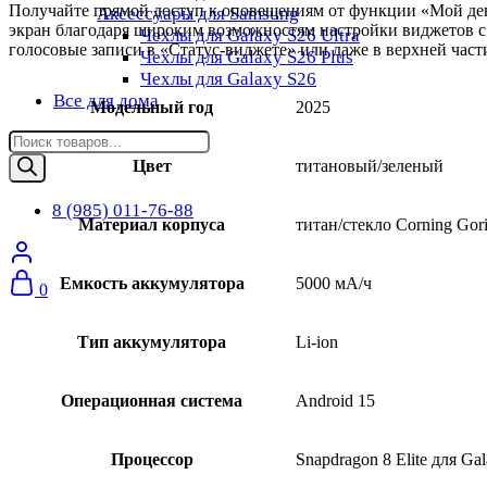
Получайте прямой доступ к оповещениям от функции «Мой ден
Аксессуары для Samsung
экран благодаря широким возможностям настройки виджетов с 
Чехлы для Galaxy S26 Ultra
голосовые записи в «Статус-виджете» или даже в верхней час
Чехлы для Galaxy S26 Plus
Чехлы для Galaxy S26
Все для дома
Модельный год
2025
Поиск
товаров
Цвет
титановый/зеленый
8 (985) 011-76-88
Материал корпуса
титан/стекло Corning Gori
Емкость аккумулятора
5000 мА/ч
0
Тип аккумулятора
Li-ion
Операционная система
Android 15
Процессор
Snapdragon 8 Elite для Ga