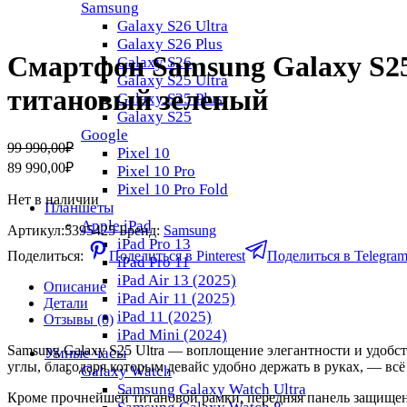
Samsung
Galaxy S26 Ultra
Galaxy S26 Plus
Смартфон Samsung Galaxy S25 
Galaxy S26
Galaxy S25 Ultra
титановый зеленый
Galaxy S25 Plus
Galaxy S25
Google
Первоначальная
Текущая
99 990,00
₽
Pixel 10
цена
цена:
89 990,00
₽
Pixel 10 Pro
составляла
89
Pixel 10 Pro Fold
99
990,00₽.
Нет в наличии
Планшеты
990,00₽.
Apple iPad
Артикул:
5395425
Бренд:
Samsung
iPad Pro 13
Поделиться:
Поделиться в Pinterest
Поделиться в Telegra
iPad Pro 11
iPad Air 13 (2025)
Описание
iPad Air 11 (2025)
Детали
iPad 11 (2025)
Отзывы (0)
iPad Mini (2024)
Samsung Galaxy S25 Ultra — воплощение элегантности и удобст
Умные часы
углы, благодаря которым девайс удобно держать в руках, — всё
Galaxy Watch
Samsung Galaxy Watch Ultra
Кроме прочнейшей титановой рамки, передняя панель защищена Go