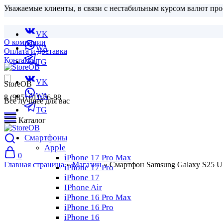
Уважаемые клиенты, в связи с нестабильным курсом валют про
VK
О компании
WA
Оплата и доставка
Контакты
TG
VK
StoreOB
WA
8 (985) 011-76-88
Все лучшее для вас
TG
Каталог
Смартфоны
Apple
0
iPhone 17 Pro Max
Главная страница
»
Магазин
»
Смартфон Samsung Galaxy S25 Ult
iPhone 17 Pro
iPhone 17
IPhone Air
iPhone 16 Pro Max
iPhone 16 Pro
iPhone 16