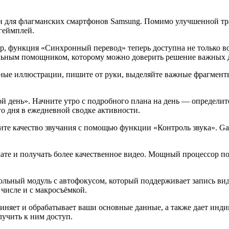
ан для флагманских смартфонов Samsung. Помимо улучшенной тр
геймплей.
ер, функция «Синхронный перевод» теперь доступна не только во
альным помощником, которому можно доверить решение важных 
нные иллюстрации, пишите от руки, выделяйте важные фрагменты
й день». Начните утро с подробного плана на день — определит
о дня в ежедневной сводке активности.
 качество звучания с помощью функции «Контроль звука». Galax
е и получать более качественное видео. Мощный процессор поз
ольный модуль с автофокусом, который поддерживает запись вид
числе и с макросъёмкой.
няет и обрабатывает ваши основные данные, а также дает инди
лучить к ним доступ.