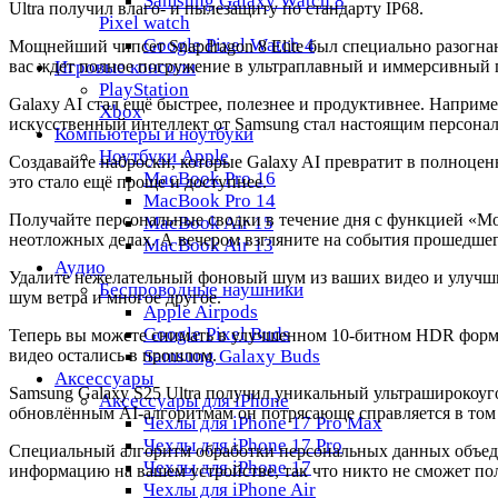
Samsung Galaxy Watch 8
Ultra получил влаго- и пылезащиту по стандарту IP68.
Pixel watch
Google Pixel Watch 4
Мощнейший чипсет Snapdragon 8 Elite был специально разогн
вас ждет полное погружение в ультраплавный и иммерсивный 
Игровые консоли
PlayStation
Galaxy AI стал ещё быстрее, полезнее и продуктивнее. Наприм
Xbox
искусственный интеллект от Samsung стал настоящим персон
Компьютеры и ноутбуки
Ноутбуки Apple
Создавайте наброски, которые Galaxy AI превратит в полноце
MacBook Pro 16
это стало ещё проще и доступнее.
MacBook Pro 14
Получайте персональные сводки в течение дня с функцией «Мо
MacBook Air 15
неотложных делах. А вечером взгляните на события прошедшег
MacBook Air 13
Аудио
Удалите нежелательный фоновый шум из ваших видео и улучшите
Беспроводные наушники
шум ветра и многое другое.
Apple Airpods
Google Pixel Buds
Теперь вы можете снимать в улучшенном 10-битном HDR формат
видео остались в прошлом.
Samsung Galaxy Buds
Аксессуары
Samsung Galaxy S25 Ultra получил уникальный ультраширокоуг
Аксессуары для iPhone
обновлённым AI-алгоритмам он потрясающе справляется в том 
Чехлы для iPhone 17 Pro Max
Чехлы для iPhone 17 Pro
Специальный алгоритм обработки персональных данных объеди
Чехлы для iPhone 17
информацию на вашем устройстве, так что никто не сможет по
Чехлы для iPhone Air