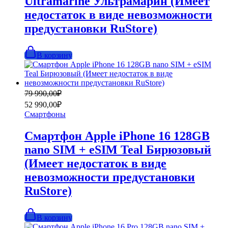
Ultramarine Ультрамарин (Имеет
недостаток в виде невозможности
предустановки RuStore)
В корзину
Первоначальная
Текущая
79 990,00
₽
цена
цена:
52 990,00
₽
составляла
52
Смартфоны
79
990,00₽.
990,00₽.
Смартфон Apple iPhone 16 128GB
nano SIM + eSIM Teal Бирюзовый
(Имеет недостаток в виде
невозможности предустановки
RuStore)
В корзину