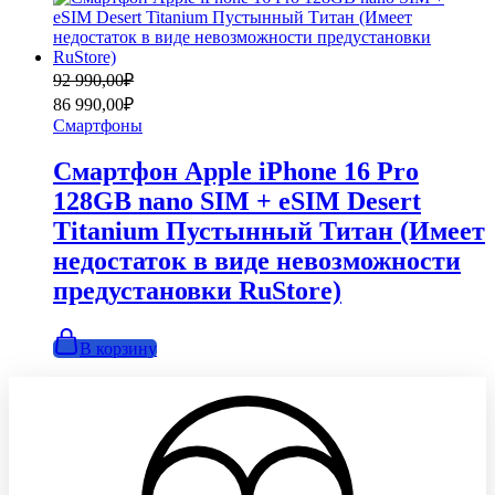
Первоначальная
Текущая
92 990,00
₽
цена
цена:
86 990,00
₽
составляла
86
Смартфоны
92
990,00₽.
990,00₽.
Смартфон Apple iPhone 16 Pro
128GB nano SIM + eSIM Desert
Titanium Пустынный Титан (Имеет
недостаток в виде невозможности
предустановки RuStore)
В корзину