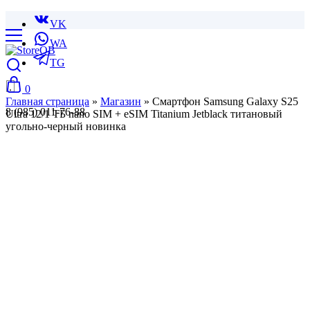
VK
WA
TG
0
Главная страница
»
Магазин
»
Смартфон Samsung Galaxy S25
8 (985) 011-76-88
Ultra 12/1 ТБ nano SIM + eSIM Titanium Jetblack титановый
угольно-черный новинка