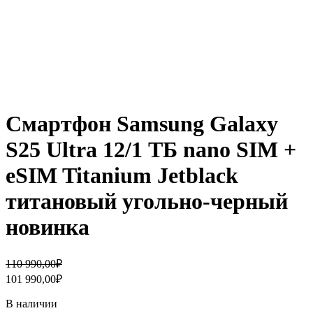
Смартфон Samsung Galaxy
S25 Ultra 12/1 ТБ nano SIM +
eSIM Titanium Jetblack
титановый угольно-черный
новинка
Первоначальная
Текущая
110 990,00
₽
цена
цена:
101 990,00
₽
составляла
101
110
990,00₽.
В наличии