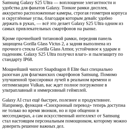
Samsung Galaxy S25 Ultra — воплощение элегантности и
удобства для фанатов Galaxy. Тонкие рамки дисплея,
аккуратно расположенные камеры, строгая геометрия корпуса
и скруглённые углы, благодаря которым девайс удобно
держать в руках, — всё это делает Galaxy S25 Ultra одним из
самых привлекательных смартфонов на рынке.
Кроме прочнейшей титановой рамки, передняя панель
защищена Gorilla Glass Victus 2, а задняя выполнена из
прочного стекла Gorilla Glass Armor, устойчивое к ударам и
падениям. Galaxy S25 Ultra получил влаго- и пылезащиту по
стандарту IP68.
Мощнейший чипсет Snapdragon 8 Elite был специально
разогнан для флагманских смартфонов Samsung. Помимо
улучшенной трассировки лучей в реальном времени и
оптимизации Vulkan, вас ждет полное погружение в
ультраплавный и иммерсивный геймплей.
Galaxy AI стал ещё быстрее, полезнее и продуктивнее.
Например, функция «Синхронный перевод» теперь доступна
не только во время звонков, но и при общении в
мессенджерах, а сам искусственный интеллект от Samsung
стал настоящим персональным помощником, которому можно
доверить решение важных дел.