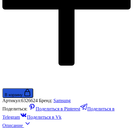
черный
новинка
В корзину
Артикул:
6326624
Бренд:
Samsung
Поделиться:
Поделиться в Pinterest
Поделиться в
Telegram
Поделиться в Vk
Описание