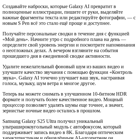
Создавайте наброски, которые Galaxy AI превратит в
полноценные иллюстрации, пишите от руки, выделяйте
важные фрагменты текста или редактируйте фотографии, — с
новым S Pen всё это стало ещё проще и доступнее.
Получайте персональные сводки в течение дня с функцией
«Мой день». Начните утро с подробного плана на день —
определите свой уровень энергии и посмотрите напоминания
о неотложных делах. А вечером взгляните на события
прошедшего дня в ежедневной сводке активности.
Удалите нежелательный фоновый шум из ваших видео и
улучшите качество звучания с помощью функции «Контроль
звука». Galaxy AI точечно улучшает ваш звук, настраивая
голоса, музыку, шум ветра и многое другое.
Теперь вы можете снимать в улучшенном 10-битном HDR
формате и получать более качественное видео. Мощный
процессор позволяет удалять шумы еще точнее, а значит,
зернистые ночные видео остались в прошлом.
Samsung Galaxy S25 Ultra получил уникальный
ультраширокоугольный модуль с автофокусом, который
поддерживает запись видео в 8K. Благодаря оптическим
характеристикам и обновлённым AI-алгоритмам он