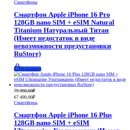
Смартфоны
92
990,00₽.
990,00₽.
Смартфон Apple iPhone 16 Pro
128GB nano SIM + eSIM Natural
Titanium Натуральный Титан
(Имеет недостаток в виде
невозможности предустановки
RuStore)
В корзину
Первоначальная
Текущая
79 990,00
₽
цена
цена:
67 490,00
₽
составляла
67
Смартфоны
79
490,00₽.
990,00₽.
Смартфон Apple iPhone 16 Plus
128GB nano SIM + eSIM