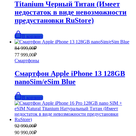
Titanium Черный Титан (Имеет
недостаток в виде невозможности
предустановки RuStore)
В корзину
Первоначальная
Текущая
84 999,00
₽
цена
цена:
77 999,00
₽
составляла
77
Смартфоны
84
999,00₽.
999,00₽.
Смартфон Apple iPhone 13 128GB
nanoSim/eSim Blue
В корзину
Первоначальная
Текущая
92 990,00
₽
цена
цена:
90 990,00
₽
составляла
90