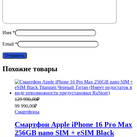
Имя
*
Email
*
Похожие товары
Первоначальная
Текущая
129 990,00
₽
цена
цена:
99 990,00
₽
составляла
99
Смартфоны
129
990,00₽.
990,00₽.
Смартфон Apple iPhone 16 Pro Max
256GB nano SIM + eSIM Black