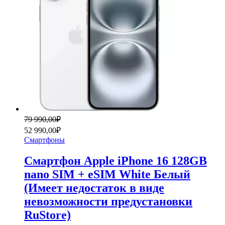
Первоначальная
Текущая
79 990,00
₽
цена
цена:
52 990,00
₽
составляла
52
Смартфоны
79
990,00₽.
990,00₽.
Смартфон Apple iPhone 16 128GB
nano SIM + eSIM White Белый
(Имеет недостаток в виде
невозможности предустановки
RuStore)