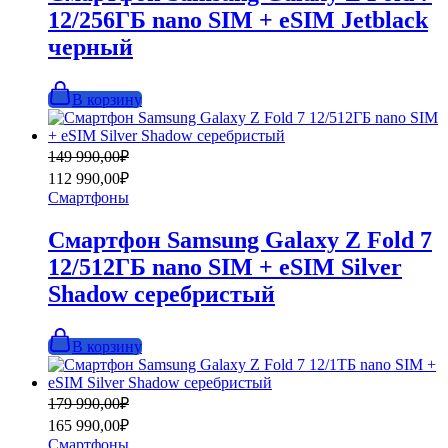
12/256ГБ nano SIM + eSIM Jetblack
черный
В корзину
Первоначальная
Текущая
149 990,00
₽
цена
цена:
112 990,00
₽
составляла
112
Смартфоны
149
990,00₽.
990,00₽.
Смартфон Samsung Galaxy Z Fold 7
12/512ГБ nano SIM + eSIM Silver
Shadow серебристый
В корзину
Первоначальная
Текущая
179 990,00
₽
цена
цена:
165 990,00
₽
составляла
165
Смартфоны