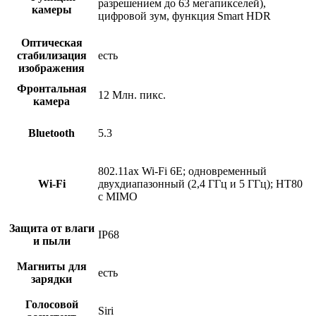
разрешением до 63 мегапикселей),
камеры
цифровой зум, функция Smart HDR
Оптическая
стабилизация
есть
изображения
Фронтальная
12 Млн. пикс.
камера
Bluetooth
5.3
802.11ax Wi-Fi 6E; одновременный
Wi-Fi
двухдиапазонный (2,4 ГГц и 5 ГГц); HT80
с MIMO
Защита от влаги
IP68
и пыли
Магниты для
есть
зарядки
Голосовой
Siri