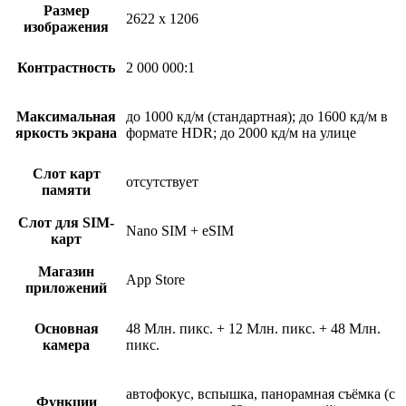
Размер
2622 x 1206
изображения
Контрастность
2 000 000:1
Максимальная
до 1000 кд/м (стандартная); до 1600 кд/м в
яркость экрана
формате HDR; до 2000 кд/м на улице
Слот карт
отсутствует
памяти
Слот для SIM-
Nano SIM + eSIM
карт
Магазин
App Store
приложений
Основная
48 Млн. пикс. + 12 Млн. пикс. + 48 Млн.
камера
пикс.
автофокус, вспышка, панорамная съёмка (с
Функции