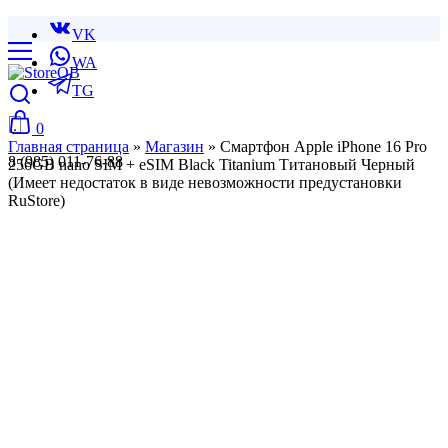
VK
WA
TG
0
Главная страница
»
Магазин
»
Смартфон Apple iPhone 16 Pro
8 (985) 011-76-88
256GB nano SIM + eSIM Black Titanium Титановый Черный
(Имеет недостаток в виде невозможности предустановки
RuStore)