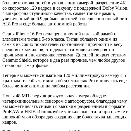
990,00₽.
больше возможностей в управлении камерой, разрешение 4K
со скоростью 120 кадров в секунду с поддержкой Dolby Vision,
4 микрофона студийного качества, самые тонкие рамки,
увеличенный до 6.9 дюймов дисплей, совершенно новый чип
A18 Pro и еще больше автономной работы.
Серия iPhone 16 Pro оснащена прочной и легкой рамой с
элементами титана 5-го класса. Титан обладает одним из
самых высоких показателей соотношения прочности к весу
среди всех металлов, что делает эти модели невероятно
прочными и впечатляюще легкими. Дисплей покрыт стеклом
Ceramic Shield, которое в два раза прочнее, чем любое другое
стекло для смартфонов.
Теперь вы можете снимать на 120-миллиметровую камеру с 5-
кратным телеобъективом в обеих моделях Pro и получать еще
более четкие снимки на любом расстоянии.
Новая 48 МП сверхширокоугольная камера обладает
четырехпиксельным сенсором с автофокусом, благодаря чему
вы можете делать снимки с высоким разрешением в формате
ProRAW и HEIF. Используйте уникальные стили при съемке и
широкий угол обзора для создания еще более захватывающих
кадров.