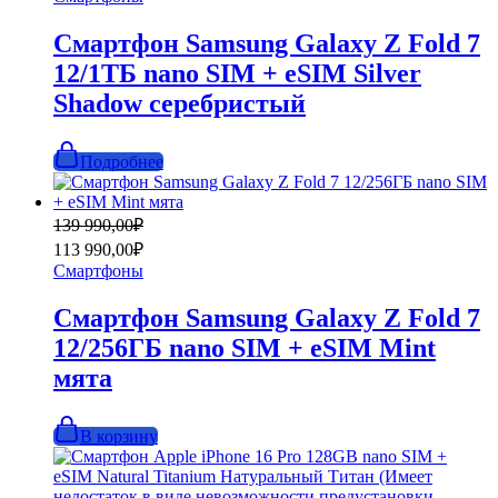
179
990,00₽.
990,00₽.
Смартфон Samsung Galaxy Z Fold 7
12/1ТБ nano SIM + eSIM Silver
Shadow серебристый
Подробнее
Первоначальная
Текущая
139 990,00
₽
цена
цена:
113 990,00
₽
составляла
113
Смартфоны
139
990,00₽.
990,00₽.
Смартфон Samsung Galaxy Z Fold 7
12/256ГБ nano SIM + eSIM Mint
мята
В корзину