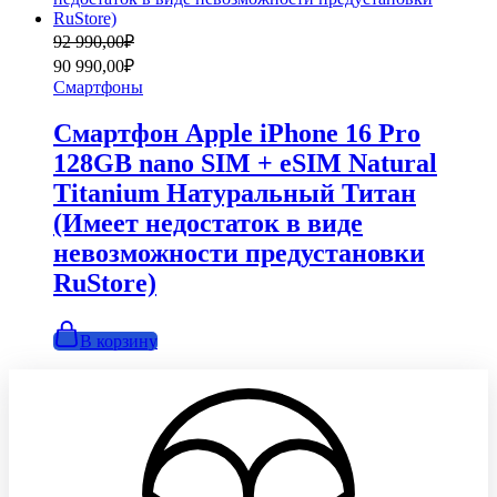
Первоначальная
Текущая
92 990,00
₽
цена
цена:
90 990,00
₽
составляла
90
Смартфоны
92
990,00₽.
990,00₽.
Смартфон Apple iPhone 16 Pro
128GB nano SIM + eSIM Natural
Titanium Натуральный Титан
(Имеет недостаток в виде
невозможности предустановки
RuStore)
В корзину