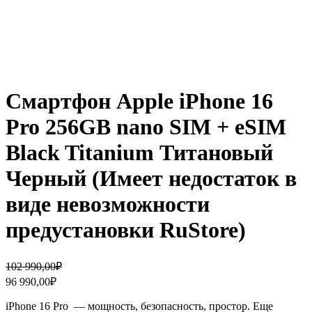
Смартфон Apple iPhone 16
Pro 256GB nano SIM + eSIM
Black Titanium Титановый
Черный (Имеет недостаток в
виде невозможности
предустановки RuStore)
Первоначальная
Текущая
102 990,00
₽
цена
цена:
96 990,00
₽
составляла
96
102
990,00₽.
iPhone 16 Pro — мощность, безопасность, простор. Еще