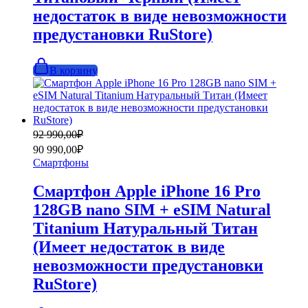
недостаток в виде невозможности
предустановки RuStore)
В корзину
Первоначальная
Текущая
92 990,00
₽
цена
цена:
90 990,00
₽
составляла
90
Смартфоны
92
990,00₽.
990,00₽.
Смартфон Apple iPhone 16 Pro
128GB nano SIM + eSIM Natural
Titanium Натуральный Титан
(Имеет недостаток в виде
невозможности предустановки
RuStore)