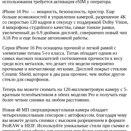
990,00₽.
использования требуется активация eSIM у оператора.
iPhone 16 Pro — мощность, безопасность, простор. Еще
больше возможностей в управлении камерой, разрешение 4K
со скоростью 120 кадров в секунду с поддержкой Dolby Vision,
4 микрофона студийного качества, самые тонкие рамки,
увеличенный до 6.9 дюймов дисплей, совершенно новый чип
A18 Pro и еще больше автономной работы.
Серия iPhone 16 Pro оснащена прочной и легкой рамой с
элементами титана 5-го класса. Титан обладает одним из
самых высоких показателей соотношения прочности к весу
среди всех металлов, что делает эти модели невероятно
прочными и впечатляюще легкими. Дисплей покрыт стеклом
Ceramic Shield, которое в два раза прочнее, чем любое другое
стекло для смартфонов.
Теперь вы можете снимать на 120-миллиметровую камеру с 5-
кратным телеобъективом в обеих моделях Pro и получать еще
более четкие снимки на любом расстоянии.
Новая 48 МП сверхширокоугольная камера обладает
четырехпиксельным сенсором с автофокусом, благодаря чему
вы можете делать снимки с высоким разрешением в формате
ProRAW и HEIF. Используйте уникальные стили при съемке и
широкий угол обзора для создания еще более захватывающих