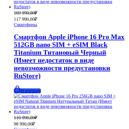
Первоначальная
Текущая
169 990,00
₽
цена
цена:
117 990,00
₽
составляла
117
Смартфоны
169
990,00₽.
990,00₽.
Смартфон Apple iPhone 16 Pro Max
512GB nano SIM + eSIM Black
Titanium Титановый Черный
(Имеет недостаток в виде
невозможности предустановки
RuStore)
В корзину
Первоначальная
Текущая
110 990,00
₽
цена
цена:
98 990,00
₽
составляла
98