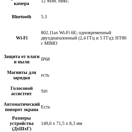
12 Млн. пикс.
камера
Bluetooth
5.3
802.11ax Wi-Fi 6E; одновременный
Wi-Fi
двухдиапазонный (2,4 ГГц и 5 ГГц); HT80
с MIMO
Защита от влаги
IP68
и пыли
Магниты для
есть
зарядки
Голосовой
Siri
ассистент
Автоматический
Есть
поворот экрана
Размеры
устройства
149,6 x 71,5 x 8,3 мм
(ДхШхГ)