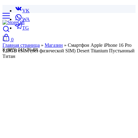
VK
WA
TG
0
Главная страница
»
Магазин
»
Смартфон Apple iPhone 16 Pro
8 (985) 011-76-88
128GB eSIM (без физической SIM) Desert Titanium Пустынный
Титан