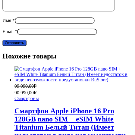
Имя
*
Email
*
Похожие товары
Первоначальная
Текущая
99 990,00
₽
цена
цена:
90 990,00
₽
составляла
90
Смартфоны
99
990,00₽.
990,00₽.
Смартфон Apple iPhone 16 Pro
128GB nano SIM + eSIM White
Titanium Белый Титан (Имеет