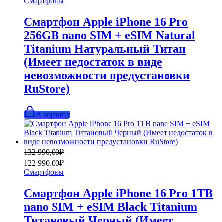
Смартфоны
110
990,00₽.
990,00₽.
Смартфон Apple iPhone 16 Pro
256GB nano SIM + eSIM Natural
Titanium Натуральный Титан
(Имеет недостаток в виде
невозможности предустановки
RuStore)
В корзину
Первоначальная
Текущая
132 990,00
₽
цена
цена:
122 990,00
₽
составляла
122
Смартфоны
132
990,00₽.
990,00₽.
Смартфон Apple iPhone 16 Pro 1TB
nano SIM + eSIM Black Titanium
Титановый Черный (Имеет