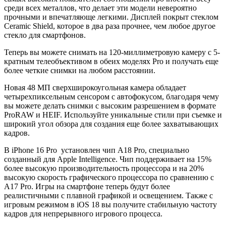
среди всех металлов, что делает эти модели невероятно
прочными и впечатляюще легкими. Дисплей покрыт стеклом
Ceramic Shield, которое в два раза прочнее, чем любое другое
стекло для смартфонов.
Теперь вы можете снимать на 120-миллиметровую камеру с 5-
кратным телеобъективом в обеих моделях Pro и получать еще
более четкие снимки на любом расстоянии.
Новая 48 МП сверхширокоугольная камера обладает
четырехпиксельным сенсором с автофокусом, благодаря чему
вы можете делать снимки с высоким разрешением в формате
ProRAW и HEIF. Используйте уникальные стили при съемке и
широкий угол обзора для создания еще более захватывающих
кадров.
В iPhone 16 Pro установлен чип A18 Pro, специально
созданный для Apple Intelligence. Чип поддерживает на 15%
более высокую производительность процессора и на 20%
высокую скорость графического процессора по сравнению с
A17 Pro. Игры на смартфоне теперь будут более
реалистичными с плавной графикой и освещением. Также с
игровым режимом в iOS 18 вы получите стабильную частоту
кадров для непрерывного игрового процесса.