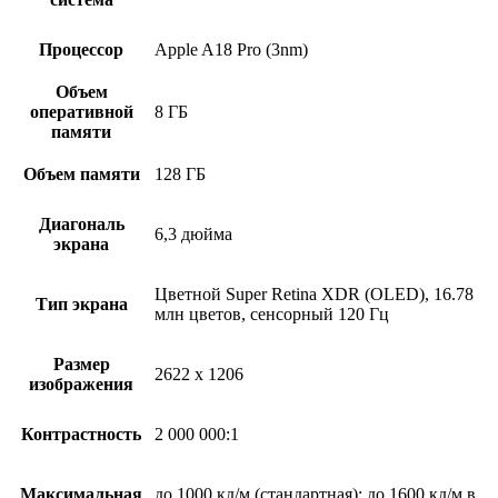
Процессор
Apple A18 Pro (3nm)
Объем
оперативной
8 ГБ
памяти
Объем памяти
128 ГБ
Диагональ
6,3 дюйма
экрана
Цветной Super Retina XDR (OLED), 16.78
Тип экрана
млн цветов, сенсорный 120 Гц
Размер
2622 x 1206
изображения
Контрастность
2 000 000:1
Максимальная
до 1000 кд/м (стандартная); до 1600 кд/м в