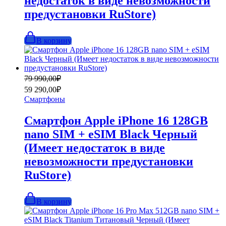
недостаток в виде невозможности
предустановки RuStore)
В корзину
Первоначальная
Текущая
79 990,00
₽
цена
цена:
59 290,00
₽
составляла
59
Смартфоны
79
290,00₽.
990,00₽.
Смартфон Apple iPhone 16 128GB
nano SIM + eSIM Black Черный
(Имеет недостаток в виде
невозможности предустановки
RuStore)
В корзину