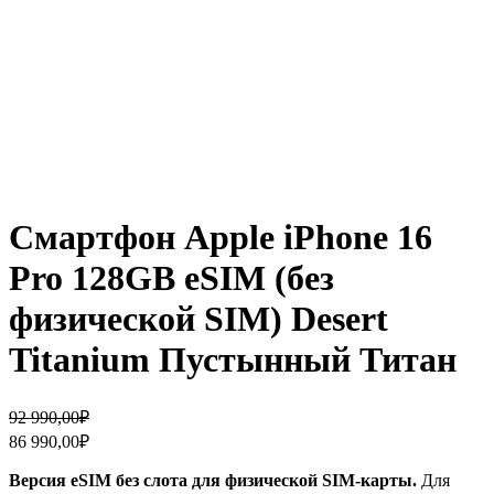
Смартфон Apple iPhone 16
Pro 128GB eSIM (без
физической SIM) Desert
Titanium Пустынный Титан
Первоначальная
Текущая
92 990,00
₽
цена
цена:
86 990,00
₽
составляла
86
92
990,00₽.
Версия eSIM без слота для физической SIM-карты.
Для