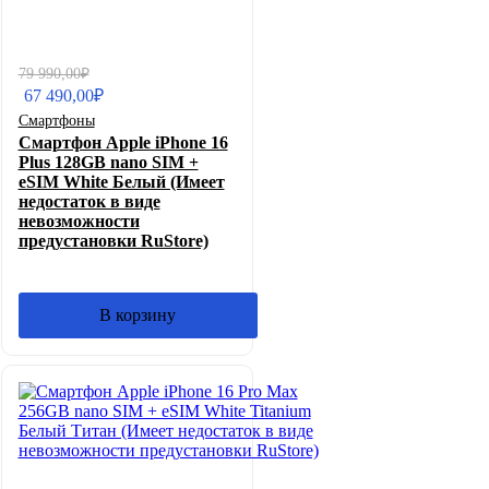
Первоначальная
Текущая
79 990,00
₽
цена
цена:
67 490,00
₽
составляла
67
Смартфоны
79
490,00₽.
Смартфон Apple iPhone 16
990,00₽.
Plus 128GB nano SIM +
eSIM White Белый (Имеет
недостаток в виде
невозможности
предустановки RuStore)
В корзину