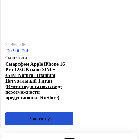
Первоначальная
Текущая
92 990,00
₽
цена
цена:
90 990,00
₽
составляла
90
Смартфоны
92
990,00₽.
Смартфон Apple iPhone 16
990,00₽.
Pro 128GB nano SIM +
eSIM Natural Titanium
Натуральный Титан
(Имеет недостаток в виде
невозможности
предустановки RuStore)
В корзину