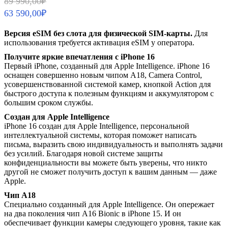
89 990,00
₽
цена
цена:
63 590,00
₽
составляла
63
89
590,00₽.
Версия eSIM без слота для физической SIM-карты.
Для
990,00₽.
использования требуется активация eSIM у оператора.
Получите яркие впечатления с iPhone 16
Первый iPhone, созданный для Apple Intelligence. iPhone 16
оснащен совершенно новым чипом A18, Camera Control,
усовершенствованной системой камер, кнопкой Action для
быстрого доступа к полезным функциям и аккумулятором с
большим сроком службы.
Создан для Apple Intelligence
iPhone 16 создан для Apple Intelligence, персональной
интеллектуальной системы, которая поможет написать
письма, выразить свою индивидуальность и выполнять задачи
без усилий. Благодаря новой системе защиты
конфиденциальности вы можете быть уверены, что никто
другой не сможет получить доступ к вашим данным — даже
Apple.
Чип A18
Специально созданный для Apple Intelligence. Он опережает
на два поколения чип A16 Bionic в iPhone 15. И он
обеспечивает функции камеры следующего уровня, такие как