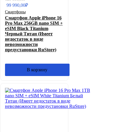
цена
цена:
99 990,00
₽
составляла
99
Смартфоны
129
990,00₽.
Смартфон Apple iPhone 16
990,00₽.
Pro Max 256GB nano SIM +
eSIM Black Titanium
Черный Титан (Имеет
недостаток в виде
невозможности
предустановки RuStore)
В корзину