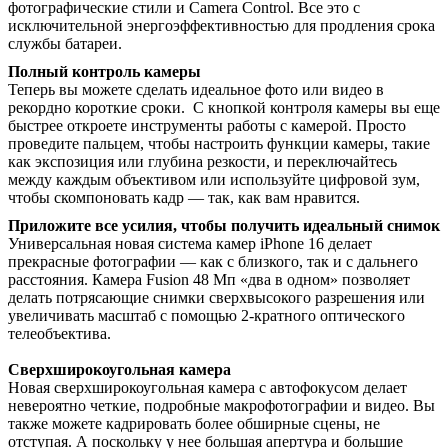
фотографические стили и Camera Control. Все это с
исключительной энергоэффективностью для продления срока
службы батареи.
Полный контроль камеры
Теперь вы можете сделать идеальное фото или видео в
рекордно короткие сроки. С кнопкой контроля камеры вы еще
быстрее откроете инструменты работы с камерой. Просто
проведите пальцем, чтобы настроить функции камеры, такие
как экспозиция или глубина резкости, и переключайтесь
между каждым объективом или используйте цифровой зум,
чтобы скомпоновать кадр — так, как вам нравится.
Приложите все усилия, чтобы получить идеальный снимок
Универсальная новая система камер iPhone 16 делает
прекрасные фотографии — как с близкого, так и с дальнего
расстояния. Камера Fusion 48 Мп «два в одном» позволяет
делать потрясающие снимки сверхвысокого разрешения или
увеличивать масштаб с помощью 2-кратного оптического
телеобъектива.
Сверхширокоугольная камера
Новая сверхширокоугольная камера с автофокусом делает
невероятно четкие, подробные макрофотографии и видео. Вы
также можете кадрировать более обширные сцены, не
отступая. А поскольку у нее большая апертура и большие