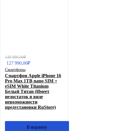
Первоначальная
Текущая
149 990,00
₽
цена
цена:
127 990,00
₽
составляла
127
Смартфоны
149
990,00₽.
Смартфон Apple iPhone 16
990,00₽.
Pro Max 1TB nano SIM +
eSIM White Titanium
Белый Титан (Имеет
недостаток в виде
невозможности
предустановки RuStore)
В корзину