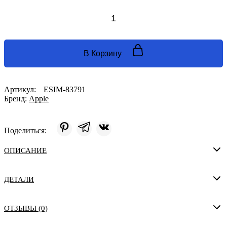
Количество
товара
Смартфон
Apple
iPhone
В Корзину
16
256GB
eSIM
(без
Артикул:
ESIM-83791
физической
Бренд:
Apple
SIM)
Pink
Розовый
Поделиться:
ОПИСАНИЕ
ДЕТАЛИ
ОТЗЫВЫ (0)