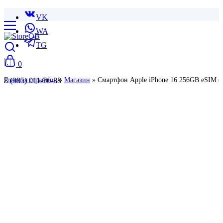
VK
WA
TG
0
8 (985) 011-76-88
Главная страница
»
Магазин
»
Смартфон Apple iPhone 16 256GB eSIM (