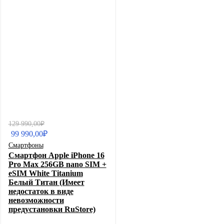
Первоначальная
Текущая
129 990,00
₽
цена
цена:
99 990,00
₽
составляла
99
Смартфоны
129
990,00₽.
Смартфон Apple iPhone 16
990,00₽.
Pro Max 256GB nano SIM +
eSIM White Titanium
Белый Титан (Имеет
недостаток в виде
невозможности
предустановки RuStore)