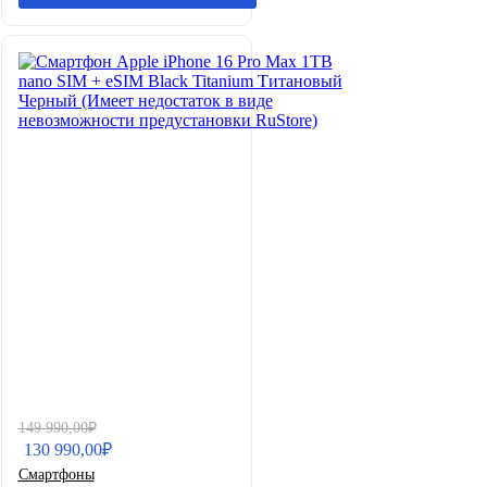
Первоначальная
Текущая
149 990,00
₽
цена
цена:
130 990,00
₽
составляла
130
Смартфоны
149
990,00₽.