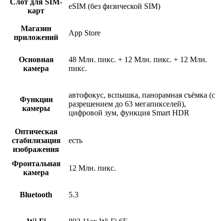
Слот для SIM-
eSIM (без физической SIM)
карт
Магазин
App Store
приложений
Основная
48 Млн. пикс. + 12 Млн. пикс. + 12 Млн.
камера
пикс.
автофокус, вспышка, панорамная съёмка (с
Функции
разрешением до 63 мегапикселей),
камеры
цифровой зум, функция Smart HDR
Оптическая
стабилизация
есть
изображения
Фронтальная
12 Млн. пикс.
камера
Bluetooth
5.3