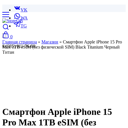
VK
WA
TG
0
Главная страница
»
Магазин
»
Смартфон Apple iPhone 15 Pro
8 (985) 011-76-88
Max 1TB eSIM (без физической SIM) Black Titanium Черный
Титан
Смартфон Apple iPhone 15
Pro Max 1TB eSIM (без