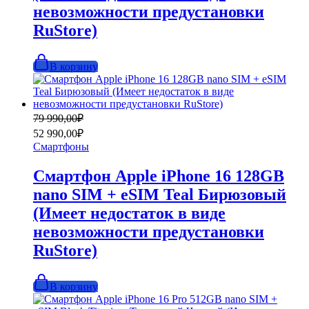
невозможности предустановки
RuStore)
В корзину
Первоначальная
Текущая
79 990,00
₽
цена
цена:
52 990,00
₽
составляла
52
Смартфоны
79
990,00₽.
990,00₽.
Смартфон Apple iPhone 16 128GB
nano SIM + eSIM Teal Бирюзовый
(Имеет недостаток в виде
невозможности предустановки
RuStore)
В корзину