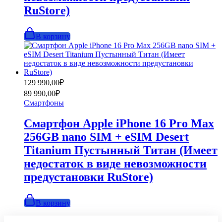
RuStore)
В корзину
Первоначальная
Текущая
129 990,00
₽
цена
цена:
89 990,00
₽
составляла
89
Смартфоны
129
990,00₽.
990,00₽.
Смартфон Apple iPhone 16 Pro Max
256GB nano SIM + eSIM Desert
Titanium Пустынный Титан (Имеет
недостаток в виде невозможности
предустановки RuStore)
В корзину