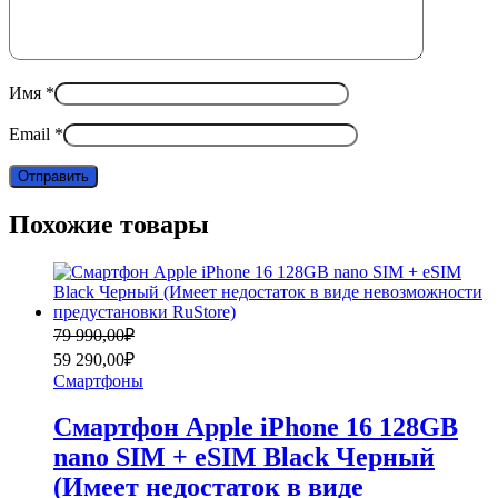
Имя
*
Email
*
Похожие товары
Первоначальная
Текущая
79 990,00
₽
цена
цена:
59 290,00
₽
составляла
59
Смартфоны
79
290,00₽.
990,00₽.
Смартфон Apple iPhone 16 128GB
nano SIM + eSIM Black Черный
(Имеет недостаток в виде