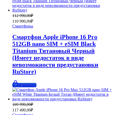
Первоначальная
Текущая
112 990,00
₽
цена
цена:
110 990,00
₽
составляла
110
Смартфоны
112
990,00₽.
990,00₽.
Смартфон Apple iPhone 16 Pro
512GB nano SIM + eSIM Black
Titanium Титановый Черный
(Имеет недостаток в виде
невозможности предустановки
RuStore)
В корзину
Первоначальная
Текущая
169 990,00
₽
цена
цена:
117 490,00
₽
составляла
117
Смартфоны