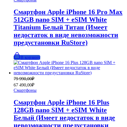
169
490,00₽.
990,00₽.
Смартфон Apple iPhone 16 Pro Max
512GB nano SIM + eSIM White
Titanium Белый Титан (Имеет
недостаток в виде невозможности
предустановки RuStore)
В корзину
Первоначальная
Текущая
79 990,00
₽
цена
цена:
67 490,00
₽
составляла
67
Смартфоны
79
490,00₽.
990,00₽.
Смартфон Apple iPhone 16 Plus
128GB nano SIM + eSIM White
Белый (Имеет недостаток в виде
невозможности предустановки