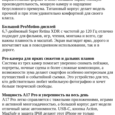
производительность, мощную камеру и ощущение
безусловного премиума. Титановый корпус делает модель
прочной и при этом удивительно комфортной для своего
класса.
Большой ProMotion-дисплей
6,7-дюймовый Super Retina XDR с частотой до 120 Гц отлично
подходит для фильмов, игр, чтения, монтажа и всего, где
важны плавность и масштаб. Экран выглядит ярко, дорого и
впечатляет как в повседневном использовании, так и в
дороге.
Pro-камера для ярких сюжетов и дальних планов
Система из трех камер помогает уверенно снимать пейзажи,
портреты, ночные сцены и более сложные композиции, а
возможности зума делают смартфон особенно интересным для
путешествий и событийной съемки. Это устройство для тех,
кто действительно любит мобильную фотографию и хочет
больше творческой свободы.
Мощность A17 Pro и уверенность на весь день
A17 Pro легко справляется с тяжелыми приложениями, играми
и активной многозадачностью, а большой корпус дает модели
отличный запас автономности. USB‑C, кнопка Action,
MagSafe и защита IP68 делают этот iPhone не только