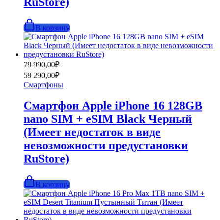
RuStore)
В корзину
Первоначальная
Текущая
79 990,00
₽
цена
цена:
59 290,00
₽
составляла
59
Смартфоны
79
290,00₽.
990,00₽.
Смартфон Apple iPhone 16 128GB
nano SIM + eSIM Black Черный
(Имеет недостаток в виде
невозможности предустановки
RuStore)
В корзину