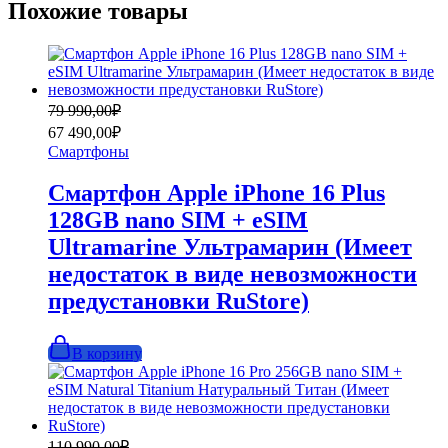
Похожие товары
Первоначальная
Текущая
79 990,00
₽
цена
цена:
67 490,00
₽
составляла
67
Смартфоны
79
490,00₽.
990,00₽.
Смартфон Apple iPhone 16 Plus
128GB nano SIM + eSIM
Ultramarine Ультрамарин (Имеет
недостаток в виде невозможности
предустановки RuStore)
В корзину
Первоначальная
Текущая
110 990,00
₽