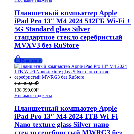
Носимые гаджеты
149
990,00₽.
990,00₽.
Планшетный компьютер Apple
iPad Pro 13″ M4 2024 512ГБ Wi-Fi +
5G Standard glass Silver
стандартное стекло серебристый
MVXV3 без RuStore
В корзину
Первоначальная
Текущая
159 990,00
₽
цена
цена:
138 990,00
₽
составляла
138
Носимые гаджеты
159
990,00₽.
990,00₽.
Планшетный компьютер Apple
iPad Pro 13″ M4 2024 1TB Wi-Fi
Nano-texture glass Silver нано
стекло серебристый MWRG3 без