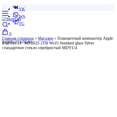
VK
WA
TG
0
Главная страница
»
Магазин
»
Планшетный компьютер Apple
8 (985) 011-76-88
iPad Pro 13″ M5 2025 2TB Wi-Fi Standard glass Silver
стандартное стекло серебристый MDYU4