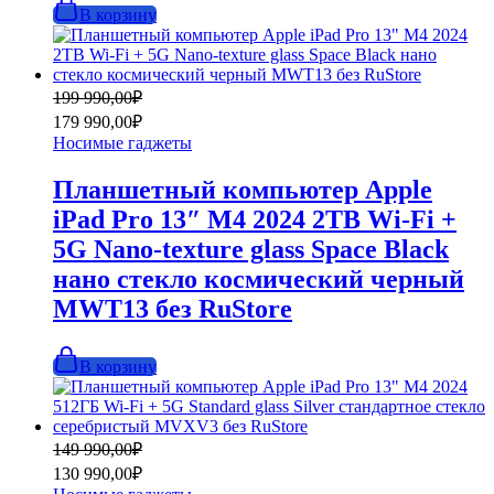
В корзину
Первоначальная
Текущая
199 990,00
₽
цена
цена:
179 990,00
₽
составляла
179
Носимые гаджеты
199
990,00₽.
990,00₽.
Планшетный компьютер Apple
iPad Pro 13″ M4 2024 2TB Wi-Fi +
5G Nano-texture glass Space Black
нано стекло космический черный
MWT13 без RuStore
В корзину
Первоначальная
Текущая
149 990,00
₽
цена
цена:
130 990,00
₽
составляла
130