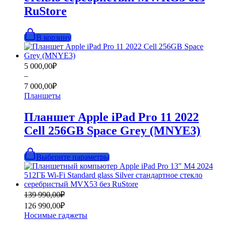
RuStore
В корзину
Диапазон
5 000,00
₽
цен:
–
5
7 000,00
₽
000,00₽
Планшеты
–
7
Планшет Apple iPad Pro 11 2022
000,00₽
Cell 256GB Space Grey (MNYE3)
Этот
Выберите параметры
товар
имеет
несколько
вариаций.
Первоначальная
Текущая
139 990,00
₽
Опции
цена
цена:
126 990,00
₽
можно
составляла
126
выбрать
Носимые гаджеты
139
990,00₽.
на