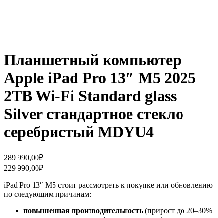
Планшетный компьютер
Apple iPad Pro 13″ M5 2025
2TB Wi-Fi Standard glass
Silver стандартное стекло
серебристый MDYU4
Первоначальная
Текущая
289 990,00
₽
цена
цена:
229 990,00
₽
составляла
229
289
990,00₽.
iPad Pro 13″ M5 стоит рассмотреть к покупке или обновлению
990,00₽.
по следующим причинам:
повышенная производительность
(прирост до 20–30%