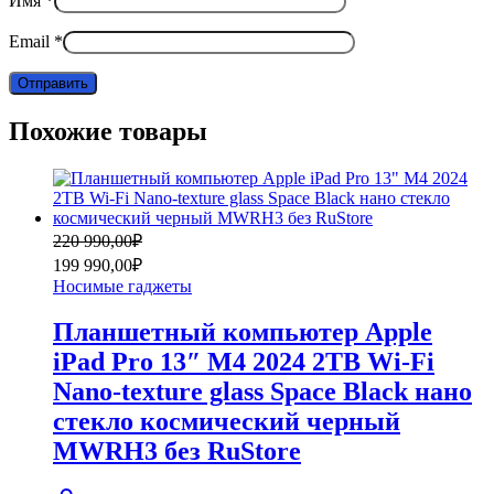
Имя
*
Email
*
Похожие товары
Первоначальная
Текущая
220 990,00
₽
цена
цена:
199 990,00
₽
составляла
199
Носимые гаджеты
220
990,00₽.
990,00₽.
Планшетный компьютер Apple
iPad Pro 13″ M4 2024 2TB Wi-Fi
Nano-texture glass Space Black нано
стекло космический черный
MWRH3 без RuStore