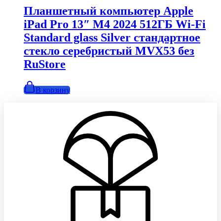
990,00₽.
странице
Планшетный компьютер Apple
товара.
iPad Pro 13″ M4 2024 512ГБ Wi-Fi
Standard glass Silver стандартное
стекло серебристый MVX53 без
RuStore
В корзину