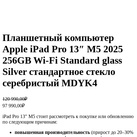
Планшетный компьютер
Apple iPad Pro 13″ M5 2025
256GB Wi-Fi Standard glass
Silver стандартное стекло
серебристый MDYK4
Первоначальная
Текущая
120 990,00
₽
цена
цена:
97 990,00
₽
составляла
97
120
990,00₽.
iPad Pro 13″ M5 стоит рассмотреть к покупке или обновлению
990,00₽.
по следующим причинам:
повышенная производительность
(прирост до 20–30%