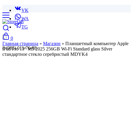
VK
WA
TG
0
Главная страница
»
Магазин
»
Планшетный компьютер Apple
8 (985) 011-76-88
iPad Pro 13″ M5 2025 256GB Wi-Fi Standard glass Silver
стандартное стекло серебристый MDYK4