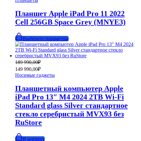
Планшеты
–
7
Планшет Apple iPad Pro 11 2022
000,00₽
Cell 256GB Space Grey (MNYE3)
Этот
Выберите параметры
товар
имеет
несколько
вариаций.
Первоначальная
Текущая
189 990,00
₽
Опции
цена
цена:
149 990,00
₽
можно
составляла
149
выбрать
Носимые гаджеты
189
990,00₽.
на
990,00₽.
странице
Планшетный компьютер Apple
товара.
iPad Pro 13″ M4 2024 2TB Wi-Fi
Standard glass Silver стандартное
стекло серебристый MVX93 без
RuStore
В корзину