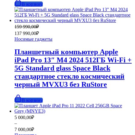
В корзину
Первоначальная
Текущая
159 990,00
₽
цена
цена:
137 990,00
₽
составляла
137
Носимые гаджеты
159
990,00₽.
990,00₽.
Планшетный компьютер Apple
iPad Pro 13″ M4 2024 512ГБ Wi-Fi +
5G Standard glass Space Black
стандартное стекло космический
черный MVXU3 без RuStore
В корзину
Диапазон
5 000,00
₽
цен:
–
5
7 000,00
₽
000,00₽