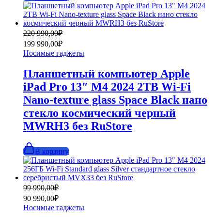
Первоначальная
Текущая
220 990,00
₽
цена
цена:
199 990,00
₽
составляла
199
Носимые гаджеты
220
990,00₽.
990,00₽.
Планшетный компьютер Apple
iPad Pro 13″ M4 2024 2TB Wi-Fi
Nano-texture glass Space Black нано
стекло космический черный
MWRH3 без RuStore
В корзину
Первоначальная
Текущая
99 990,00
₽
цена
цена:
90 990,00
₽
составляла
90
Носимые гаджеты
99
990,00₽.