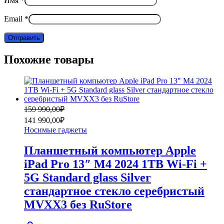
Имя
*
Email
*
Похожие товары
Первоначальная
Текущая
159 990,00
₽
цена
цена:
141 990,00
₽
составляла
141
Носимые гаджеты
159
990,00₽.
990,00₽.
Планшетный компьютер Apple
iPad Pro 13″ M4 2024 1TB Wi-Fi +
5G Standard glass Silver
стандартное стекло серебристый
MVXX3 без RuStore