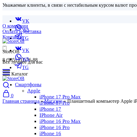
Уважаемые клиенты, в связи с нестабильным курсом валют про
VK
О компании
WA
Оплата и доставка
Контакты
TG
VK
StoreOB
WA
8 (985) 011-76-88
Все лучшее для вас
TG
Каталог
Смартфоны
Apple
0
iPhone 17 Pro Max
Главная страница
»
Магазин
»
Планшетный компьютер Apple iPad
iPhone 17 Pro
iPhone 17
IPhone Air
iPhone 16 Pro Max
iPhone 16 Pro
iPhone 16