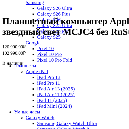
Samsung
Galaxy S26 Ultra
Galaxy S26 Plus
Планшетный компьютер Apple i
Galaxy S26
Galaxy S25 Ultra
звездный свет MCJC4 без RuS
Galaxy S25 Plus
Galaxy S25
Google
Первоначальная
Текущая
120 990,00
₽
Pixel 10
цена
цена:
102 990,00
₽
Pixel 10 Pro
составляла
102
Pixel 10 Pro Fold
120
990,00₽.
В наличии
Планшеты
990,00₽.
Apple iPad
iPad Pro 13
iPad Pro 11
iPad Air 13 (2025)
iPad Air 11 (2025)
iPad 11 (2025)
iPad Mini (2024)
Умные часы
Galaxy Watch
Samsung Galaxy Watch Ultra