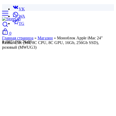
VK
WA
TG
0
Главная страница
»
Магазин
»
Моноблок Apple iMac 24″
8 (985) 011-76-88
Retina 4,5K (M4, 8C CPU, 8C GPU, 16Gb, 256Gb SSD),
розовый (MWUG3)