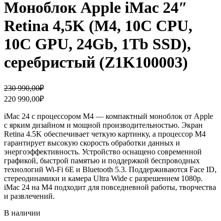
Моноблок Apple iMac 24″
Retina 4,5K (M4, 10C CPU,
10C GPU, 24Gb, 1Tb SSD),
серебристый (Z1K100003)
Первоначальная
Текущая
230 990,00
₽
цена
цена:
220 990,00
₽
составляла
220
230
990,00₽.
iMac 24 с процессором M4 — компактный моноблок от Apple
990,00₽.
с ярким дизайном и мощной производительностью. Экран
Retina 4.5K обеспечивает четкую картинку, а процессор M4
гарантирует высокую скорость обработки данных и
энергоэффективность. Устройство оснащено современной
графикой, быстрой памятью и поддержкой беспроводных
технологий Wi-Fi 6E и Bluetooth 5.3. Поддерживаются Face ID,
стереодинамики и камера Ultra Wide с разрешением 1080p.
iMac 24 на M4 подходит для повседневной работы, творчества
и развлечений.
В наличии