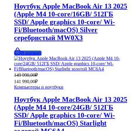
990,00₽.
Ноутбук Apple MacBook Air 13 2025
(Apple M4 10-core/16GB/ 512ГБ
SSD/ Apple graphics 10-core/ Wi-
Fi/Bluetooth/macOS) Silver
серебристый MW0X3
В корзину
Первоначальная
Текущая
149 990,00
₽
цена
цена:
141 990,00
₽
составляла
141
Компьютеры и ноутбуки
149
990,00₽.
990,00₽.
Ноутбук Apple MacBook Air 13 2025
(Apple M4 10-core/24GB/ 512ГБ
SSD/ Apple graphics 10-core/ Wi-
Fi/Bluetooth/macOS) Starlight