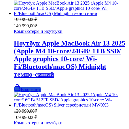
Первоначальная
Текущая
199 990,00
₽
цена
цена:
149 990,00
₽
составляла
149
Компьютеры и ноутбуки
199
990,00₽.
990,00₽.
Ноутбук Apple MacBook Air 13 2025
(Apple M4 10-core/24GB/ 1TB SSD/
Apple graphics 10-core/ Wi-
Fi/Bluetooth/macOS) Midnight
темно-синий
В корзину
Первоначальная
Текущая
129 990,00
₽
цена
цена:
109 990,00
₽
составляла
109
Компьютеры и ноутбуки
129
990,00₽.