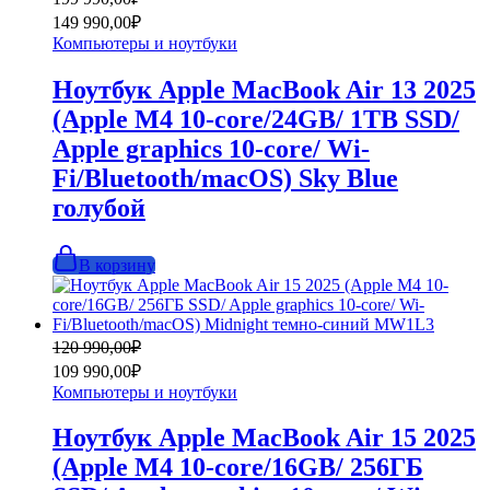
цена
цена:
149 990,00
₽
составляла
149
Компьютеры и ноутбуки
199
990,00₽.
990,00₽.
Ноутбук Apple MacBook Air 13 2025
(Apple M4 10-core/24GB/ 1TB SSD/
Apple graphics 10-core/ Wi-
Fi/Bluetooth/macOS) Sky Blue
голубой
В корзину
Первоначальная
Текущая
120 990,00
₽
цена
цена:
109 990,00
₽
составляла
109
Компьютеры и ноутбуки
120
990,00₽.
990,00₽.
Ноутбук Apple MacBook Air 15 2025
(Apple M4 10-core/16GB/ 256ГБ