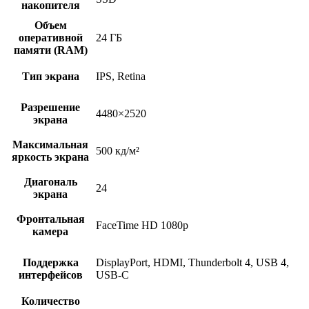
накопителя
Объем
оперативной
24 ГБ
памяти (RAM)
Тип экрана
IPS, Retina
Разрешение
4480×2520
экрана
Максимальная
500 кд/м²
яркость экрана
Диагональ
24
экрана
Фронтальная
FaceTime HD 1080p
камера
Поддержка
DisplayPort, HDMI, Thunderbolt 4, USB 4,
интерфейсов
USB-C
Количество