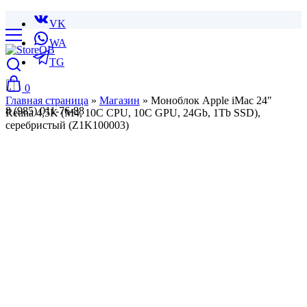
VK
WA
TG
0
Главная страница
»
Магазин
»
Моноблок Apple iMac 24″
8 (985) 011-76-88
Retina 4,5K (M4, 10C CPU, 10C GPU, 24Gb, 1Tb SSD),
серебристый (Z1K100003)