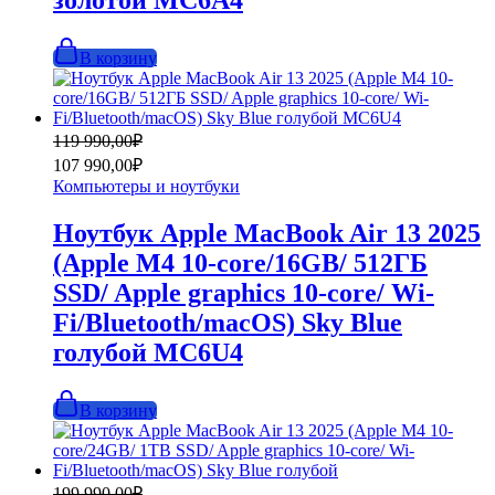
золотой MC6A4
В корзину
Первоначальная
Текущая
119 990,00
₽
цена
цена:
107 990,00
₽
составляла
107
Компьютеры и ноутбуки
119
990,00₽.
990,00₽.
Ноутбук Apple MacBook Air 13 2025
(Apple M4 10-core/16GB/ 512ГБ
SSD/ Apple graphics 10-core/ Wi-
Fi/Bluetooth/macOS) Sky Blue
голубой MC6U4
В корзину
Первоначальная
Текущая
199 990,00
₽