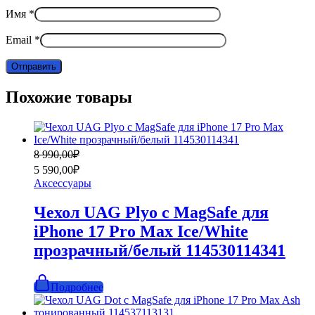
Имя
*
Email
*
Похожие товары
Первоначальная
Текущая
8 990,00
₽
цена
цена:
5 590,00
₽
составляла
5
Аксессуары
8
590,00₽.
990,00₽.
Чехол UAG Plyo с MagSafe для
iPhone 17 Pro Max Ice/White
прозрачный/белый 114530114341
Подробнее