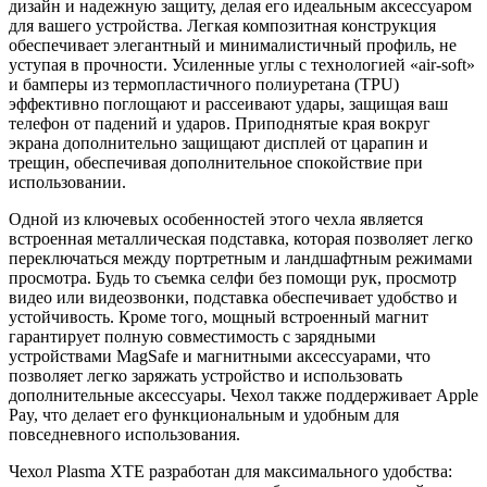
дизайн и надежную защиту, делая его идеальным аксессуаром
для вашего устройства. Легкая композитная конструкция
обеспечивает элегантный и минималистичный профиль, не
уступая в прочности. Усиленные углы с технологией «air-soft»
и бамперы из термопластичного полиуретана (TPU)
эффективно поглощают и рассеивают удары, защищая ваш
телефон от падений и ударов. Приподнятые края вокруг
экрана дополнительно защищают дисплей от царапин и
трещин, обеспечивая дополнительное спокойствие при
использовании.
Одной из ключевых особенностей этого чехла является
встроенная металлическая подставка, которая позволяет легко
переключаться между портретным и ландшафтным режимами
просмотра. Будь то съемка селфи без помощи рук, просмотр
видео или видеозвонки, подставка обеспечивает удобство и
устойчивость. Кроме того, мощный встроенный магнит
гарантирует полную совместимость с зарядными
устройствами MagSafe и магнитными аксессуарами, что
позволяет легко заряжать устройство и использовать
дополнительные аксессуары. Чехол также поддерживает Apple
Pay, что делает его функциональным и удобным для
повседневного использования.
Чехол Plasma XTE разработан для максимального удобства: