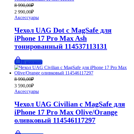
Первоначальная
Текущая
8 990,00
₽
цена
цена:
2 990,00
₽
составляла
2
Аксессуары
8
990,00₽.
990,00₽.
Чехол UAG Dot с MagSafe для
iPhone 17 Pro Max Ash
тонированный 114537113131
В корзину
Первоначальная
Текущая
8 990,00
₽
цена
цена:
3 590,00
₽
составляла
3
Аксессуары
8
590,00₽.
990,00₽.
Чехол UAG Civilian с MagSafe для
iPhone 17 Pro Max Olive/Orange
оливковый 114546117297