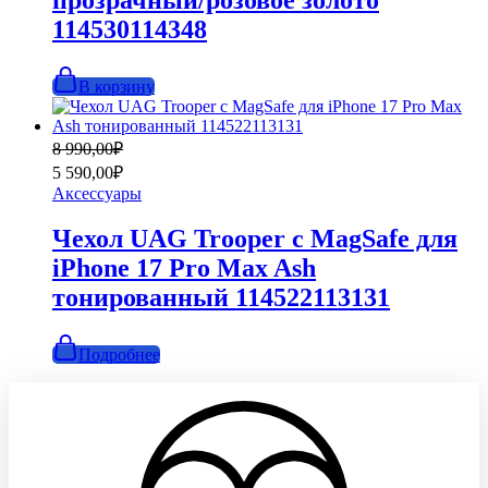
114530114348
В корзину
Первоначальная
Текущая
8 990,00
₽
цена
цена:
5 590,00
₽
составляла
5
Аксессуары
8
590,00₽.
990,00₽.
Чехол UAG Trooper с MagSafe для
iPhone 17 Pro Max Ash
тонированный 114522113131
Подробнее