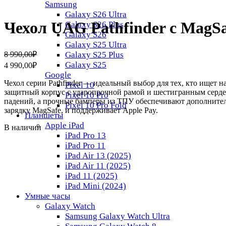
Samsung
Galaxy S26 Ultra
Чехол UAG Pathfinder с MagSaf
Galaxy S26 Plus
Galaxy S26
Galaxy S25 Ultra
Первоначальная
Текущая
8 990,00
₽
Galaxy S25 Plus
цена
цена:
Galaxy S25
4 990,00
₽
составляла
4
Google
8
990,00₽.
Чехол серии Pathfinder — идеальный выбор для тех, кто ищет 
Pixel 10
990,00₽.
защитный корпус с ударопрочной рамой и шестигранным сердеч
Pixel 10 Pro
падений, а прочные бамперы из ТПУ обеспечивают дополните
Pixel 10 Pro Fold
зарядку MagSafe, и поддерживает Apple Pay.
Планшеты
Apple iPad
В наличии
iPad Pro 13
iPad Pro 11
iPad Air 13 (2025)
iPad Air 11 (2025)
iPad 11 (2025)
iPad Mini (2024)
Умные часы
Galaxy Watch
Samsung Galaxy Watch Ultra