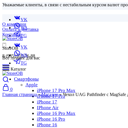
Уважаемые клиенты, в связи с нестабильным курсом валют про
VK
О компании
WA
Оплата и доставка
Контакты
TG
VK
StoreOB
WA
8 (985) 011-76-88
Все лучшее для вас
TG
Каталог
Смартфоны
Apple
0
iPhone 17 Pro Max
Главная страница
»
Магазин
»
Чехол UAG Pathfinder с MagSafe 
iPhone 17 Pro
iPhone 17
IPhone Air
iPhone 16 Pro Max
iPhone 16 Pro
iPhone 16