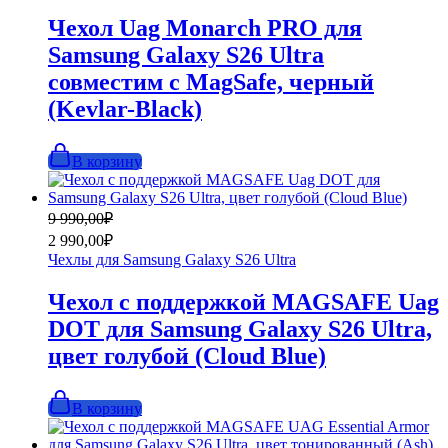
990,00₽.
Чехол Uag Monarch PRO для
Samsung Galaxy S26 Ultra
совместим с MagSafe, черный
(Kevlar-Black)
В корзину
Первоначальная
Текущая
9 990,00
₽
цена
цена:
2 990,00
₽
составляла
2
Чехлы для Samsung Galaxy S26 Ultra
9
990,00₽.
990,00₽.
Чехол с поддержкой MAGSAFE Uag
DOT для Samsung Galaxy S26 Ultra,
цвет голубой (Cloud Blue)
В корзину