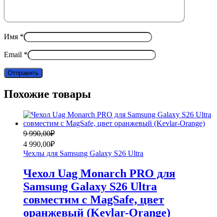
Имя
*
Email
*
Похожие товары
Первоначальная
Текущая
9 990,00
₽
цена
цена:
4 990,00
₽
составляла
4
Чехлы для Samsung Galaxy S26 Ultra
9
990,00₽.
990,00₽.
Чехол Uag Monarch PRO для
Samsung Galaxy S26 Ultra
совместим с MagSafe, цвет
оранжевый (Kevlar-Orange)