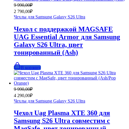
Первоначальная
Текущая
9 990,00
₽
цена
цена:
2 790,00
₽
составляла
2
Чехлы для Samsung Galaxy S26 Ultra
9
790,00₽.
990,00₽.
Чехол с поддержкой MAGSAFE
UAG Essential Armor для Samsung
Galaxy S26 Ultra, цвет
тонированный (Ash)
В корзину
Первоначальная
Текущая
9 990,00
₽
цена
цена:
4 290,00
₽
составляла
4
Чехлы для Samsung Galaxy S26 Ultra
9
290,00₽.
990,00₽.
Чехол Uag Plasma XTE 360 для
Samsung S26 Ultra совместим с
MagSafe, цвет тонированный