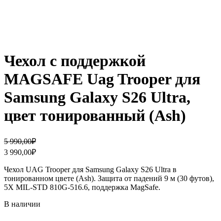
Чехол с поддержкой
MAGSAFE Uag Trooper для
Samsung Galaxy S26 Ultra,
цвет тонированный (Ash)
Первоначальная
Текущая
5 990,00
₽
цена
цена:
3 990,00
₽
составляла
3
5
990,00₽.
Чехол UAG Trooper для Samsung Galaxy S26 Ultra в
990,00₽.
тонированном цвете (Ash). Защита от падений 9 м (30 футов),
5X MIL-STD 810G-516.6, поддержка MagSafe.
В наличии