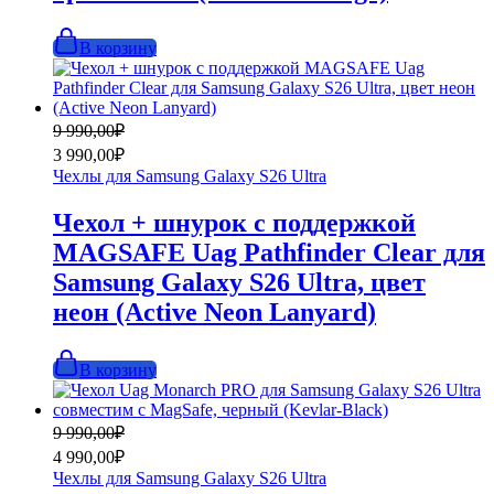
В корзину
Первоначальная
Текущая
9 990,00
₽
цена
цена:
3 990,00
₽
составляла
3
Чехлы для Samsung Galaxy S26 Ultra
9
990,00₽.
990,00₽.
Чехол + шнурок с поддержкой
MAGSAFE Uag Pathfinder Clear для
Samsung Galaxy S26 Ultra, цвет
неон (Active Neon Lanyard)
В корзину
Первоначальная
Текущая
9 990,00
₽
цена
цена:
4 990,00
₽
составляла
4
Чехлы для Samsung Galaxy S26 Ultra
9
990,00₽.