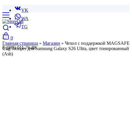
VK
WA
TG
0
Главная страница
»
Магазин
»
Чехол с поддержкой MAGSAFE
8 (985) 011-76-88
Uag Trooper для Samsung Galaxy S26 Ultra, цвет тонированный
(Ash)