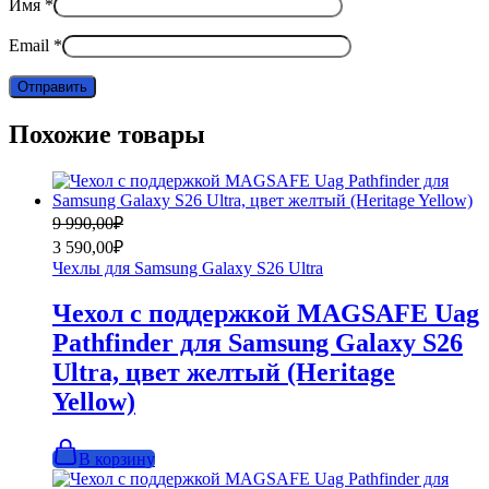
Имя
*
Email
*
Похожие товары
Первоначальная
Текущая
9 990,00
₽
цена
цена:
3 590,00
₽
составляла
3
Чехлы для Samsung Galaxy S26 Ultra
9
590,00₽.
990,00₽.
Чехол с поддержкой MAGSAFE Uag
Pathfinder для Samsung Galaxy S26
Ultra, цвет желтый (Heritage
Yellow)
В корзину