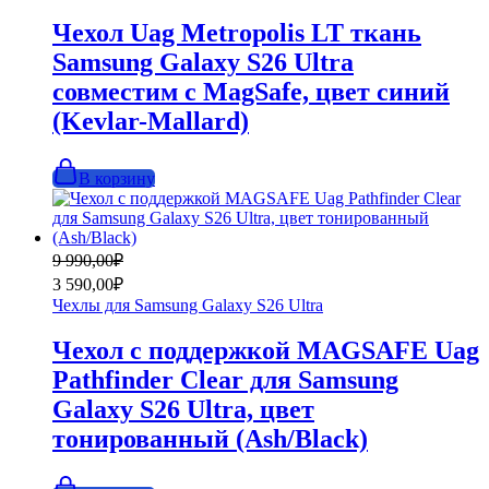
990,00₽.
Чехол Uag Metropolis LT ткань
Samsung Galaxy S26 Ultra
совместим с MagSafe, цвет синий
(Kevlar-Mallard)
В корзину
Первоначальная
Текущая
9 990,00
₽
цена
цена:
3 590,00
₽
составляла
3
Чехлы для Samsung Galaxy S26 Ultra
9
590,00₽.
990,00₽.
Чехол с поддержкой MAGSAFE Uag
Pathfinder Clear для Samsung
Galaxy S26 Ultra, цвет
тонированный (Ash/Black)