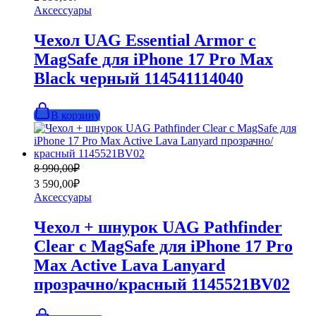
составляла
2
Аксессуары
8
990,00₽.
990,00₽.
Чехол UAG Essential Armor с
MagSafe для iPhone 17 Pro Max
Black черный 114541114040
В корзину
Первоначальная
Текущая
8 990,00
₽
цена
цена:
3 590,00
₽
составляла
3
Аксессуары
8
590,00₽.
990,00₽.
Чехол + шнурок UAG Pathfinder
Clear с MagSafe для iPhone 17 Pro
Max Active Lava Lanyard
прозрачно/красный 1145521BV02