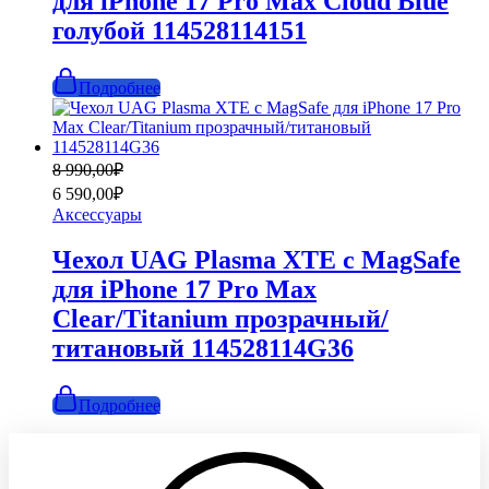
для iPhone 17 Pro Max Cloud Blue
голубой 114528114151
Подробнее
Первоначальная
Текущая
8 990,00
₽
цена
цена:
6 590,00
₽
составляла
6
Аксессуары
8
590,00₽.
990,00₽.
Чехол UAG Plasma XTE с MagSafe
для iPhone 17 Pro Max
Clear/Titanium прозрачный/
титановый 114528114G36
Подробнее