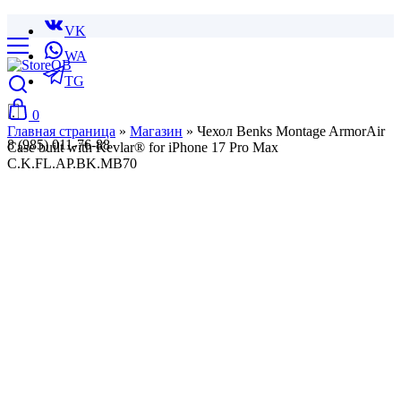
VK
WA
TG
0
Главная страница
»
Магазин
»
Чехол Benks Montage ArmorAir
8 (985) 011-76-88
Case built with Kevlar® for iPhone 17 Pro Max
C.K.FL.AP.BK.MB70