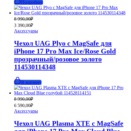
Подробнее
Первоначальная
Текущая
8 990,00
₽
цена
цена:
3 390,00
₽
составляла
3
Аксессуары
8
390,00₽.
990,00₽.
Чехол UAG Plyo с MagSafe для
iPhone 17 Pro Max Ice/Rose Gold
прозрачный/розовое золото
114530114348
В корзину
Первоначальная
Текущая
8 990,00
₽
цена
цена:
6 590,00
₽
составляла
6
Аксессуары
8
590,00₽.
990,00₽.
Чехол UAG Plasma XTE с MagSafe