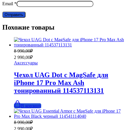
Email
*
Похожие товары
Первоначальная
Текущая
8 990,00
₽
цена
цена:
2 990,00
₽
составляла
2
Аксессуары
8
990,00₽.
990,00₽.
Чехол UAG Dot с MagSafe для
iPhone 17 Pro Max Ash
тонированный 114537113131
В корзину
Первоначальная
Текущая
8 990,00
₽
цена
цена:
2 990,00
₽