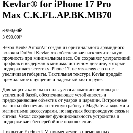
Kevlar® for iPhone 17 Pro
Max C.K.FL.AP.BK.MB70
Первоначальная
Текущая
8 990,00
₽
цена
цена:
3 690,00
₽
составляла
3
8
690,00₽.
Чехол Benks ArmorAir создан из оригинального арамидного
990,00₽.
волокна DuPont Kevlar, что обеспечивает исключительную
прочность при минимальном весе. Он сохраняет ультратонкий
профиль и выдержан в минималистичном дизайне, который
подчеркивает эстетику iPhone 17, не утяжеляя его и не
увеличивая габариты. Тактильная текстура Kevlar придаёт
премиальное ощущение и надежный хват в руке.
Для защиты камеры используется алюминиевое кольцо с
усиленной базой, обеспечивающее устойчивость и
предохраняющее объектив от ударов и царапин. Встроенные
магниты обеспечивают точную работу с MagSafe-зарядками и
магнитными аксессуарами, не нарушая беспроводную связь и
сигнал. Чехол сохраняет функциональность устройства и
поддерживает бесперебойное подключение.
Покрытие Excimer UV, применяемое в премиальных