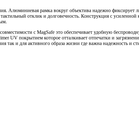
ния. Алюминиевая рамка вокруг объектива надежно фиксирует л
 тактильный отклик и долговечность. Конструкция с усиленно
ым.
овместимости с MagSafe это обеспечивает удобную беспроводну
imer UV покрытием которое отталкивает отпечатки и загрязнени
ия так и для активного образа жизни где важна надежность и ст