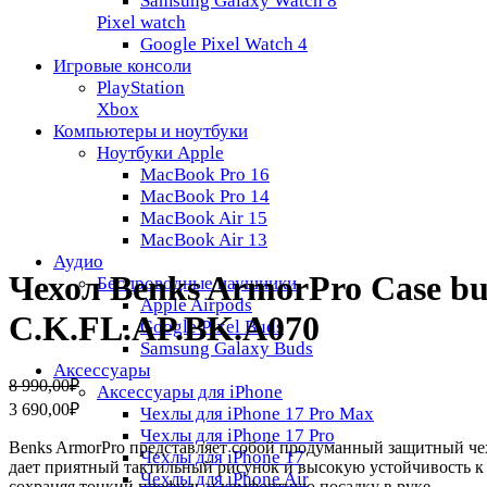
Samsung Galaxy Watch 8
Pixel watch
Google Pixel Watch 4
Игровые консоли
PlayStation
Xbox
Компьютеры и ноутбуки
Ноутбуки Apple
MacBook Pro 16
MacBook Pro 14
MacBook Air 15
MacBook Air 13
Аудио
Чехол Benks ArmorPro Case bui
Беспроводные наушники
Apple Airpods
C.K.FL.AP.BK.A070
Google Pixel Buds
Samsung Galaxy Buds
Аксессуары
Первоначальная
Текущая
8 990,00
₽
Аксессуары для iPhone
цена
цена:
3 690,00
₽
Чехлы для iPhone 17 Pro Max
составляла
3
Чехлы для iPhone 17 Pro
8
690,00₽.
Benks ArmorPro представляет собой продуманный защитный чех
Чехлы для iPhone 17
990,00₽.
дает приятный тактильный рисунок и высокую устойчивость к
Чехлы для iPhone Air
сохраняя тонкий профиль и комфортную посадку в руке.