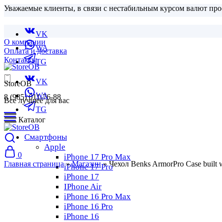
Уважаемые клиенты, в связи с нестабильным курсом валют про
VK
О компании
WA
Оплата и доставка
Контакты
TG
VK
StoreOB
WA
8 (985) 011-76-88
Все лучшее для вас
TG
Каталог
Смартфоны
Apple
0
iPhone 17 Pro Max
Главная страница
»
Магазин
»
Чехол Benks ArmorPro Case built
iPhone 17 Pro
iPhone 17
IPhone Air
iPhone 16 Pro Max
iPhone 16 Pro
iPhone 16