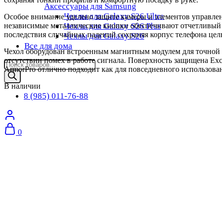
Аксессуары для Samsung
Чехлы для Galaxy S26 Ultra
Особое внимание уделено защите камеры и элементов управле
независимые металлические кнопки обеспечивают отчетливый
Чехлы для Galaxy S26 Plus
последствия случайных падений сохраняя корпус телефона цел
Чехлы для Galaxy S26
Все для дома
Чехол оборудован встроенным магнитным модулем для точной с
отсутствии помех в работе сигнала. Поверхность защищена Exc
Поиск
ArmorPro отлично подходит как для повседневного использован
товаров
В наличии
8 (985) 011-76-88
0