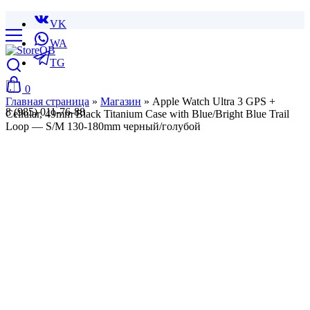
VK
WA
TG
0
Главная страница
»
Магазин
»
Apple Watch Ultra 3 GPS +
8 (985) 011-76-88
Cellular, 49mm Black Titanium Case with Blue/Bright Blue Trail
Loop — S/M 130-180mm черный/голубой