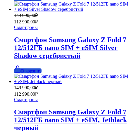
Первоначальная
Текущая
149 990,00
₽
цена
цена:
112 990,00
₽
составляла
112
Смартфоны
149
990,00₽.
990,00₽.
Смартфон Samsung Galaxy Z Fold 7
12/512ГБ nano SIM + eSIM Silver
Shadow серебристый
В корзину
Первоначальная
Текущая
149 990,00
₽
цена
цена:
112 990,00
₽
составляла
112
Смартфоны
149
990,00₽.
990,00₽.
Смартфон Samsung Galaxy Z Fold 7
12/512ГБ nano SIM + eSIM, Jetblack
черный