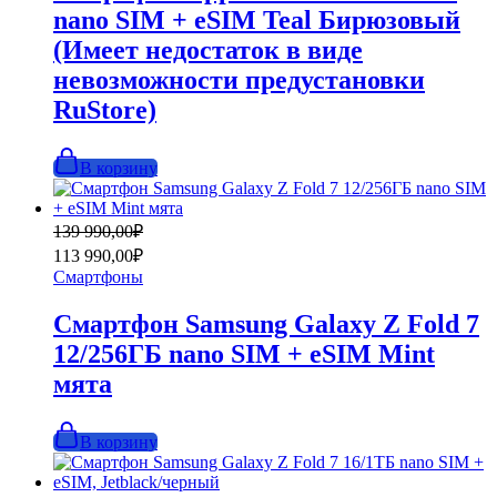
nano SIM + eSIM Teal Бирюзовый
(Имеет недостаток в виде
невозможности предустановки
RuStore)
В корзину
Первоначальная
Текущая
139 990,00
₽
цена
цена:
113 990,00
₽
составляла
113
Смартфоны
139
990,00₽.
990,00₽.
Смартфон Samsung Galaxy Z Fold 7
12/256ГБ nano SIM + eSIM Mint
мята
В корзину