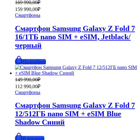
Первоначальная
Текущая
169 990,00
₽
цена
цена:
159 990,00
₽
составляла
159
Смартфоны
169
990,00₽.
990,00₽.
Смартфон Samsung Galaxy Z Fold 7
16/1ТБ nano SIM + eSIM, Jetblack/
черный
Подробнее
Первоначальная
Текущая
149 990,00
₽
цена
цена:
112 990,00
₽
составляла
112
Смартфоны
149
990,00₽.
990,00₽.
Смартфон Samsung Galaxy Z Fold 7
12/512ГБ nano SIM + eSIM Blue
Shadow Синий
В корзину