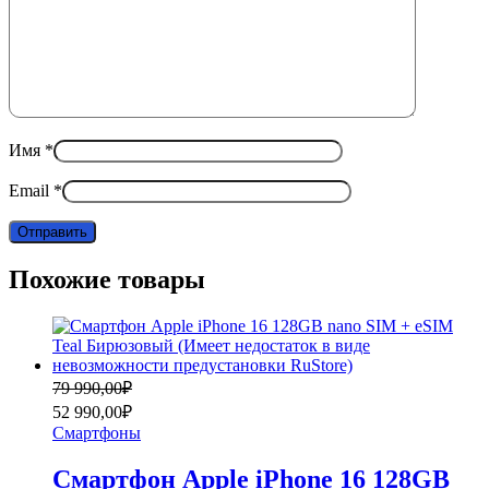
Имя
*
Email
*
Похожие товары
Первоначальная
Текущая
79 990,00
₽
цена
цена:
52 990,00
₽
составляла
52
Смартфоны
79
990,00₽.
990,00₽.
Смартфон Apple iPhone 16 128GB