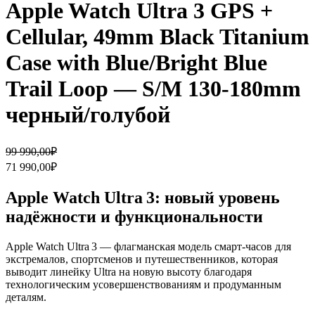
Apple Watch Ultra 3 GPS +
Cellular, 49mm Black Titanium
Case with Blue/Bright Blue
Trail Loop — S/M 130-180mm
черный/голубой
Первоначальная
Текущая
99 990,00
₽
цена
цена:
71 990,00
₽
составляла
71
99
990,00₽.
Apple Watch Ultra 3: новый уровень
990,00₽.
надёжности и функциональности
Apple Watch Ultra 3 — флагманская модель смарт‑часов для
экстремалов, спортсменов и путешественников, которая
выводит линейку Ultra на новую высоту благодаря
технологическим усовершенствованиям и продуманным
деталям.