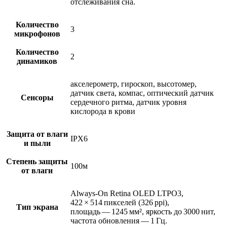
отслеживания сна.
Количество
3
микрофонов
Количество
2
динамиков
акселерометр, гироскоп, высотомер,
датчик света, компас, оптический датчик
Сенсоры
сердечного ритма, датчик уровня
кислорода в крови
Защита от влаги
IPX6
и пыли
Степень защиты
100м
от влаги
Always‑On Retina OLED LTPO3,
422 × 514 пикселей (326 ppi),
Тип экрана
площадь — 1245 мм², яркость до 3000 нит,
частота обновления — 1 Гц.