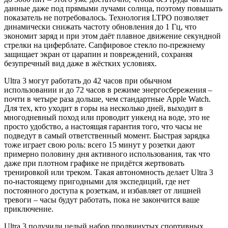
данные даже под прямыми лучами солнца, поэтому повышать
показатель не потребовалось. Технология LTPO позволяет
динамически снижать частоту обновления до 1 Гц, что
экономит заряд и при этом даёт плавное движение секундной
стрелки на циферблате. Сапфировое стекло по-прежнему
защищает экран от царапин и повреждений, сохраняя
безупречный вид даже в жёстких условиях.
Ultra 3 могут работать до 42 часов при обычном
использовании и до 72 часов в режиме энергосбережения –
почти в четыре раза дольше, чем стандартные Apple Watch.
Для тех, кто уходит в горы на несколько дней, выходит в
многодневный поход или проводит уикенд на воде, это не
просто удобство, а настоящая гарантия того, что часы не
подведут в самый ответственный момент. Быстрая зарядка
тоже играет свою роль: всего 15 минут у розетки дают
примерно половину дня активного использования, так что
даже при плотном графике не придётся жертвовать
тренировкой или треком. Такая автономность делает Ultra 3
по-настоящему пригодными для экспедиций, где нет
постоянного доступа к розеткам, и избавляет от лишней
тревоги – часы будут работать, пока не закончится ваше
приключение.
Ultra 3 получили целый набор продвинутых спортивных