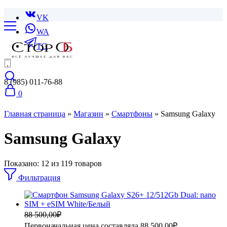
VK
WA
TG
8 (985) 011-76-88
0
Главная страница
»
Магазин
»
Смартфоны
»
Samsung Galaxy
Samsung Galaxy
Показано:
12
из
119
товаров
Фильтрация
88 500,00
₽
Первоначальная цена составляла 88 500,00₽.