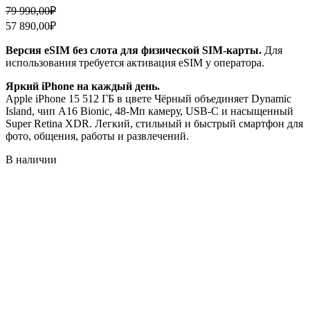
Первоначальная
Текущая
79 990,00
₽
цена
цена:
57 890,00
₽
составляла
57
79
890,00₽.
Версия eSIM без слота для физической SIM-карты.
Для
990,00₽.
использования требуется активация eSIM у оператора.
Яркий iPhone на каждый день.
Apple iPhone 15 512 ГБ в цвете Чёрный объединяет Dynamic
Island, чип A16 Bionic, 48‑Мп камеру, USB‑C и насыщенный
Super Retina XDR. Легкий, стильный и быстрый смартфон для
фото, общения, работы и развлечений.
В наличии