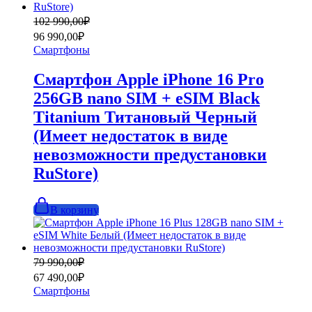
Первоначальная
Текущая
102 990,00
₽
цена
цена:
96 990,00
₽
составляла
96
Смартфоны
102
990,00₽.
990,00₽.
Смартфон Apple iPhone 16 Pro
256GB nano SIM + eSIM Black
Titanium Титановый Черный
(Имеет недостаток в виде
невозможности предустановки
RuStore)
В корзину
Первоначальная
Текущая
79 990,00
₽
цена
цена:
67 490,00
₽
составляла
67
Смартфоны
79
490,00₽.
990,00₽.