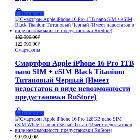
В корзину
Первоначальная
Текущая
132 990,00
₽
цена
цена:
122 990,00
₽
составляла
122
Смартфоны
132
990,00₽.
990,00₽.
Смартфон Apple iPhone 16 Pro 1TB
nano SIM + eSIM Black Titanium
Титановый Черный (Имеет
недостаток в виде невозможности
предустановки RuStore)
В корзину
Первоначальная
Текущая
99 990,00
₽