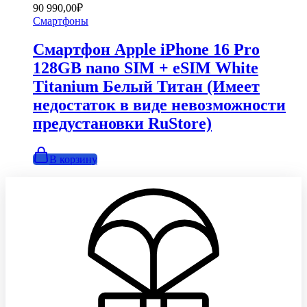
цена
цена:
90 990,00
₽
составляла
90
Смартфоны
99
990,00₽.
990,00₽.
Смартфон Apple iPhone 16 Pro
128GB nano SIM + eSIM White
Titanium Белый Титан (Имеет
недостаток в виде невозможности
предустановки RuStore)
В корзину