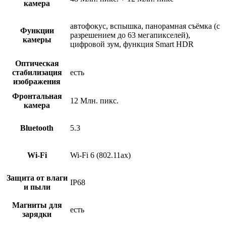
камера
автофокус, вспышка, панорамная съёмка (с
Функции
разрешением до 63 мегапикселей),
камеры
цифровой зум, функция Smart HDR
Оптическая
стабилизация
есть
изображения
Фронтальная
12 Млн. пикс.
камера
Bluetooth
5.3
Wi-Fi
Wi-Fi 6 (802.11ax)
Защита от влаги
IP68
и пыли
Магниты для
есть
зарядки