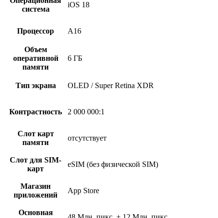
Операционная
iOS 18
система
Процессор
A16
Объем
оперативной
6 ГБ
памяти
Тип экрана
OLED / Super Retina XDR
Контрастность
2 000 000:1
Слот карт
отсутствует
памяти
Слот для SIM-
eSIM (без физической SIM)
карт
Магазин
App Store
приложений
Основная
48 Млн. пикс. + 12 Млн. пикс