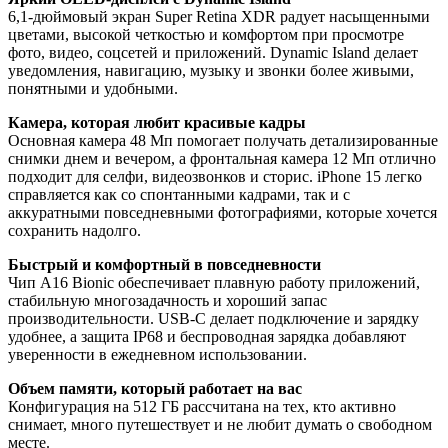
6,1-дюймовый экран Super Retina XDR радует насыщенными
цветами, высокой четкостью и комфортом при просмотре
фото, видео, соцсетей и приложений. Dynamic Island делает
уведомления, навигацию, музыку и звонки более живыми,
понятными и удобными.
Камера, которая любит красивые кадры
Основная камера 48 Мп помогает получать детализированные
снимки днем и вечером, а фронтальная камера 12 Мп отлично
подходит для селфи, видеозвонков и сторис. iPhone 15 легко
справляется как со спонтанными кадрами, так и с
аккуратными повседневными фотографиями, которые хочется
сохранить надолго.
Быстрый и комфортный в повседневности
Чип A16 Bionic обеспечивает плавную работу приложений,
стабильную многозадачность и хороший запас
производительности. USB‑C делает подключение и зарядку
удобнее, а защита IP68 и беспроводная зарядка добавляют
уверенности в ежедневном использовании.
Объем памяти, который работает на вас
Конфигурация на 512 ГБ рассчитана на тех, кто активно
снимает, много путешествует и не любит думать о свободном
месте.