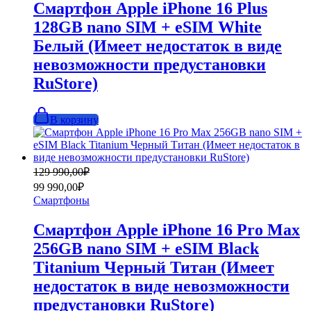
Смартфон Apple iPhone 16 Plus
128GB nano SIM + eSIM White
Белый (Имеет недостаток в виде
невозможности предустановки
RuStore)
В корзину
Первоначальная
Текущая
129 990,00
₽
цена
цена:
99 990,00
₽
составляла
99
Смартфоны
129
990,00₽.
990,00₽.
Смартфон Apple iPhone 16 Pro Max
256GB nano SIM + eSIM Black
Titanium Черный Титан (Имеет
недостаток в виде невозможности
предустановки RuStore)