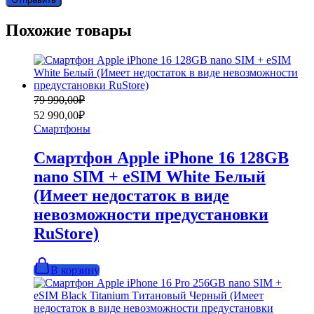
Похожие товары
Первоначальная
Текущая
79 990,00
₽
цена
цена:
52 990,00
₽
составляла
52
Смартфоны
79
990,00₽.
990,00₽.
Смартфон Apple iPhone 16 128GB
nano SIM + eSIM White Белый
(Имеет недостаток в виде
невозможности предустановки
RuStore)
В корзину