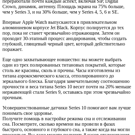
переработали почти каждый аспект, включая SiP, Digital
Crown, динамик, антенну. Площадь экрана на 75% больше,
чем у Series 3, и на 30% больше, чем у Series 4, 5, 6 и SE.
Впервые Apple Watch выпускаются в привлекательном
алюминиевом корпусе Jet Black. Корпус полируется до тех
пор, пока не станет чрезвычайно отражающим. Затем он
проходит 30-этапный процесс анодирования, чтобы создать
глубокий, глянцевый черный цвет, который действительно
поражает.
Еще одно захватывающее новшество: вы можете выбрать
один из трех полированных титановых покрытий, которые
столь же красивы, сколь и прочны. Часы изготовлены из
титана аэрокосмического класса, отполированного до
зеркального блеска. Благодаря замечательному соотношению
прочности и веса титана Series 10 весит почти на 20% меньше
нержавеющей стали Series 9, оставаясь при этом чрезвычайно
прочным.
Усовершенствованные датчики Series 10 помогают вам лучше
понимать свое здоровье.
Получите помощь в настройке режима сна и отслеживании
сна. Посмотрите, сколько времени вы провели в фазах
быстрого, основного и глубокого сна, а также когда вы могли
проснуться. Вы даже можете получить 8 часов отслеживания