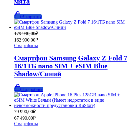
мята
В корзину
Первоначальная
Текущая
179 990,00
₽
цена
цена:
162 990,00
₽
составляла
162
Смартфоны
179
990,00₽.
990,00₽.
Смартфон Samsung Galaxy Z Fold 7
16/1ТБ nano SIM + eSIM Blue
Shadow/Синий
Подробнее
Первоначальная
Текущая
79 990,00
₽
цена
цена:
67 490,00
₽
составляла
67
Смартфоны
79
490,00₽.