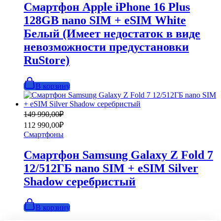
990,00₽.
Смартфон Apple iPhone 16 Plus
128GB nano SIM + eSIM White
Белый (Имеет недостаток в виде
невозможности предустановки
RuStore)
В корзину
Первоначальная
Текущая
149 990,00
₽
цена
цена:
112 990,00
₽
составляла
112
Смартфоны
149
990,00₽.
990,00₽.
Смартфон Samsung Galaxy Z Fold 7
12/512ГБ nano SIM + eSIM Silver
Shadow серебристый
В корзину