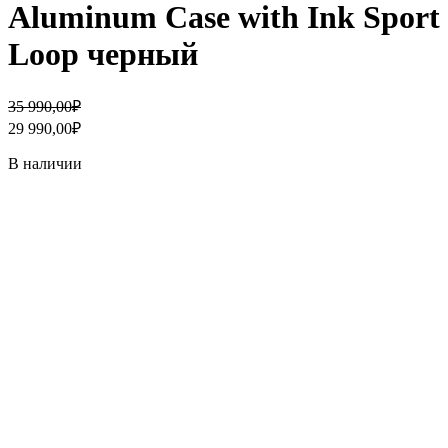
Aluminum Case with Ink Sport
Loop черный
Первоначальная
Текущая
35 990,00
₽
цена
цена:
29 990,00
₽
составляла
29
35
990,00₽.
В наличии
990,00₽.