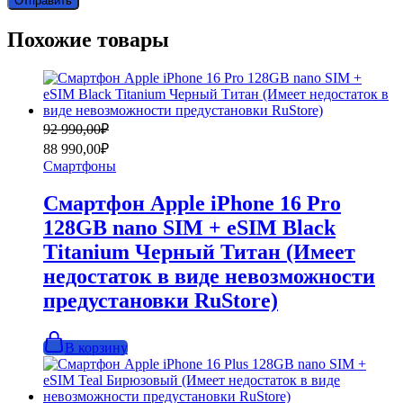
Похожие товары
Первоначальная
Текущая
92 990,00
₽
цена
цена:
88 990,00
₽
составляла
88
Смартфоны
92
990,00₽.
990,00₽.
Смартфон Apple iPhone 16 Pro
128GB nano SIM + eSIM Black
Titanium Черный Титан (Имеет
недостаток в виде невозможности
предустановки RuStore)
В корзину