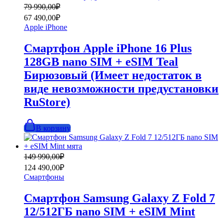
Первоначальная
Текущая
79 990,00
₽
цена
цена:
67 490,00
₽
составляла
67
Apple iPhone
79
490,00₽.
990,00₽.
Смартфон Apple iPhone 16 Plus
128GB nano SIM + eSIM Teal
Бирюзовый (Имеет недостаток в
виде невозможности предустановки
RuStore)
В корзину
Первоначальная
Текущая
149 990,00
₽
цена
цена:
124 490,00
₽
составляла
124
Смартфоны
149
490,00₽.
990,00₽.
Смартфон Samsung Galaxy Z Fold 7
12/512ГБ nano SIM + eSIM Mint