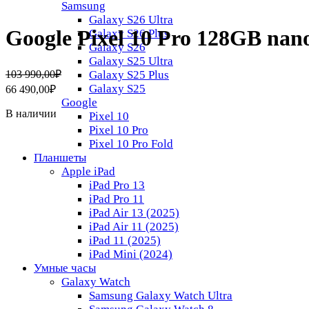
Samsung
Galaxy S26 Ultra
Google Pixel 10 Pro 128GB na
Galaxy S26 Plus
Galaxy S26
Galaxy S25 Ultra
Первоначальная
Текущая
103 990,00
₽
Galaxy S25 Plus
цена
цена:
Galaxy S25
66 490,00
₽
составляла
66
Google
103
490,00₽.
В наличии
Pixel 10
990,00₽.
Pixel 10 Pro
Pixel 10 Pro Fold
Планшеты
Apple iPad
iPad Pro 13
iPad Pro 11
iPad Air 13 (2025)
iPad Air 11 (2025)
iPad 11 (2025)
iPad Mini (2024)
Умные часы
Galaxy Watch
Samsung Galaxy Watch Ultra