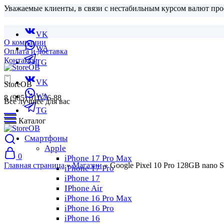
Уважаемые клиенты, в связи с нестабильным курсом валют про
VK
О компании
WA
Оплата и доставка
Контакты
TG
VK
StoreOB
WA
8 (985) 011-76-88
Все лучшее для вас
TG
Каталог
Смартфоны
Apple
0
iPhone 17 Pro Max
Главная страница
»
Магазин
»
Google Pixel 10 Pro 128GB nano
iPhone 17 Pro
iPhone 17
IPhone Air
iPhone 16 Pro Max
iPhone 16 Pro
iPhone 16