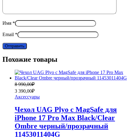
Имя
*
Email
*
Похожие товары
Первоначальная
Текущая
8 990,00
₽
цена
цена:
3 390,00
₽
составляла
3
Аксессуары
8
390,00₽.
990,00₽.
Чехол UAG Plyo с MagSafe для
iPhone 17 Pro Max Black/Clear
Ombre черный/прозрачный
11453011404G