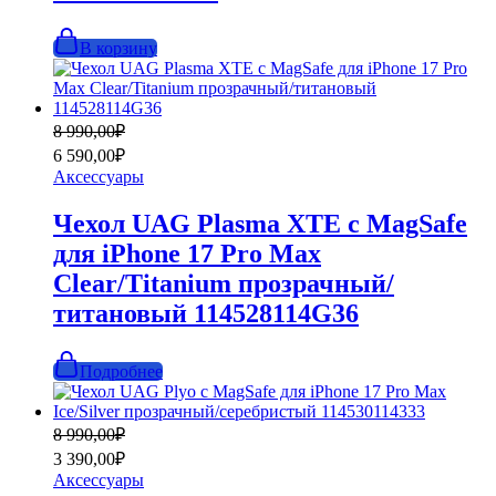
В корзину
Первоначальная
Текущая
8 990,00
₽
цена
цена:
6 590,00
₽
составляла
6
Аксессуары
8
590,00₽.
990,00₽.
Чехол UAG Plasma XTE с MagSafe
для iPhone 17 Pro Max
Clear/Titanium прозрачный/
титановый 114528114G36
Подробнее
Первоначальная
Текущая
8 990,00
₽
цена
цена:
3 390,00
₽
составляла
3
Аксессуары
8
390,00₽.