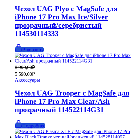
990,00₽.
Чехол UAG Plyo с MagSafe для
iPhone 17 Pro Max Ice/Silver
прозрачный/серебристый
114530114333
В корзину
Первоначальная
Текущая
8 990,00
₽
цена
цена:
5 590,00
₽
составляла
5
Аксессуары
8
590,00₽.
990,00₽.
Чехол UAG Trooper с MagSafe для
iPhone 17 Pro Max Clear/Ash
прозрачный 114522114G31
Подробнее