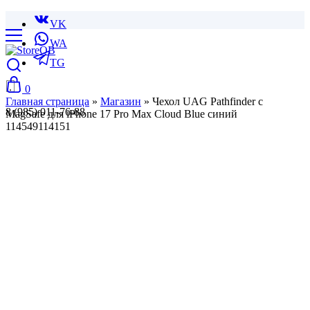
VK
WA
TG
0
Главная страница
»
Магазин
»
Чехол UAG Pathfinder с
8 (985) 011-76-88
MagSafe для iPhone 17 Pro Max Cloud Blue синий
114549114151