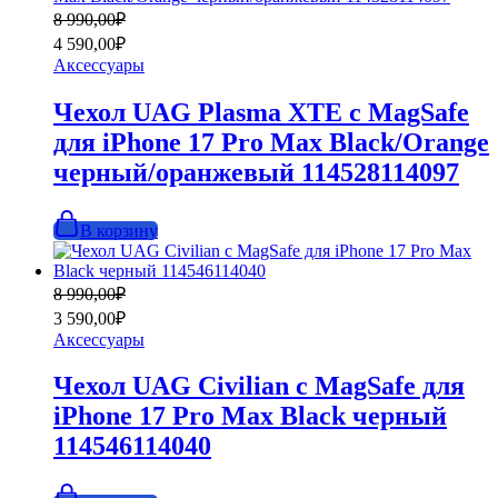
Первоначальная
Текущая
8 990,00
₽
цена
цена:
4 590,00
₽
составляла
4
Аксессуары
8
590,00₽.
990,00₽.
Чехол UAG Plasma XTE с MagSafe
для iPhone 17 Pro Max Black/Orange
черный/оранжевый 114528114097
В корзину
Первоначальная
Текущая
8 990,00
₽
цена
цена:
3 590,00
₽
составляла
3
Аксессуары
8
590,00₽.
990,00₽.
Чехол UAG Civilian с MagSafe для
iPhone 17 Pro Max Black черный
114546114040