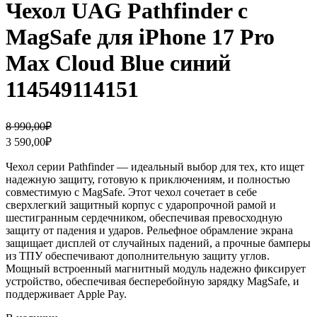
Чехол UAG Pathfinder с
MagSafe для iPhone 17 Pro
Max Cloud Blue синий
114549114151
Первоначальная
Текущая
8 990,00
₽
цена
цена:
3 590,00
₽
составляла
3
8
590,00₽.
Чехол серии Pathfinder — идеальный выбор для тех, кто ищет
990,00₽.
надежную защиту, готовую к приключениям, и полностью
совместимую с MagSafe. Этот чехол сочетает в себе
сверхлегкий защитный корпус с ударопрочной рамой и
шестигранным сердечником, обеспечивая превосходную
защиту от падения и ударов. Рельефное обрамление экрана
защищает дисплей от случайных падений, а прочные бамперы
из ТПУ обеспечивают дополнительную защиту углов.
Мощный встроенный магнитный модуль надежно фиксирует
устройство, обеспечивая бесперебойную зарядку MagSafe, и
поддерживает Apple Pay.