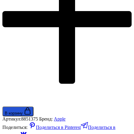
Terra
Cotta
Alpine
Loop
-
Small
130-
160mm
натуральный
титан/
оранжевый
В корзину
Артикул:
8851375
Бренд:
Apple
Поделиться:
Поделиться в Pinterest
Поделиться в