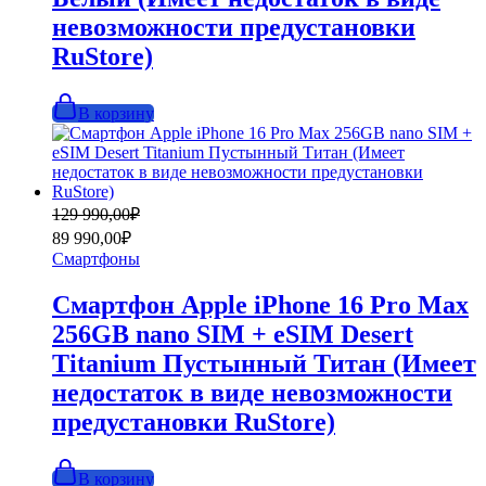
невозможности предустановки
RuStore)
В корзину
Первоначальная
Текущая
129 990,00
₽
цена
цена:
89 990,00
₽
составляла
89
Смартфоны
129
990,00₽.
990,00₽.
Смартфон Apple iPhone 16 Pro Max
256GB nano SIM + eSIM Desert
Titanium Пустынный Титан (Имеет
недостаток в виде невозможности
предустановки RuStore)
В корзину