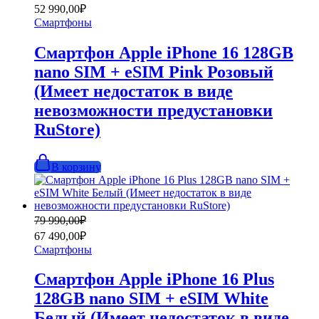
цена
цена:
52 990,00
₽
составляла
52
Смартфоны
72
990,00₽.
990,00₽.
Смартфон Apple iPhone 16 128GB
nano SIM + eSIM Pink Розовый
(Имеет недостаток в виде
невозможности предустановки
RuStore)
В корзину
Первоначальная
Текущая
79 990,00
₽
цена
цена:
67 490,00
₽
составляла
67
Смартфоны
79
490,00₽.
990,00₽.
Смартфон Apple iPhone 16 Plus
128GB nano SIM + eSIM White
Белый (Имеет недостаток в виде