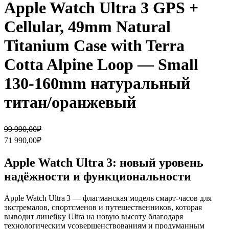
Apple Watch Ultra 3 GPS +
Cellular, 49mm Natural
Titanium Case with Terra
Cotta Alpine Loop — Small
130-160mm натуральный
титан/оранжевый
Первоначальная
Текущая
99 990,00
₽
цена
цена:
71 990,00
₽
составляла
71
99
990,00₽.
Apple Watch Ultra 3: новый уровень
990,00₽.
надёжности и функциональности
Apple Watch Ultra 3 — флагманская модель смарт‑часов для
экстремалов, спортсменов и путешественников, которая
выводит линейку Ultra на новую высоту благодаря
технологическим усовершенствованиям и продуманным