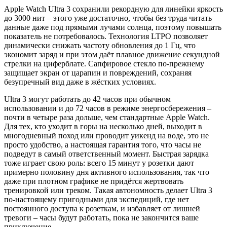
Apple Watch Ultra 3 сохранили рекордную для линейки яркость
до 3000 нит – этого уже достаточно, чтобы без труда читать
данные даже под прямыми лучами солнца, поэтому повышать
показатель не потребовалось. Технология LTPO позволяет
динамически снижать частоту обновления до 1 Гц, что
экономит заряд и при этом даёт плавное движение секундной
стрелки на циферблате. Сапфировое стекло по-прежнему
защищает экран от царапин и повреждений, сохраняя
безупречный вид даже в жёстких условиях.
Ultra 3 могут работать до 42 часов при обычном
использовании и до 72 часов в режиме энергосбережения –
почти в четыре раза дольше, чем стандартные Apple Watch.
Для тех, кто уходит в горы на несколько дней, выходит в
многодневный поход или проводит уикенд на воде, это не
просто удобство, а настоящая гарантия того, что часы не
подведут в самый ответственный момент. Быстрая зарядка
тоже играет свою роль: всего 15 минут у розетки дают
примерно половину дня активного использования, так что
даже при плотном графике не придётся жертвовать
тренировкой или треком. Такая автономность делает Ultra 3
по-настоящему пригодными для экспедиций, где нет
постоянного доступа к розеткам, и избавляет от лишней
тревоги – часы будут работать, пока не закончится ваше
приключение.