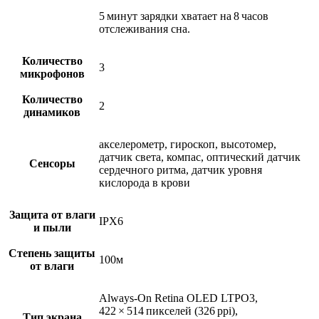
5 минут зарядки хватает на 8 часов
отслеживания сна.
Количество
3
микрофонов
Количество
2
динамиков
акселерометр, гироскоп, высотомер,
датчик света, компас, оптический датчик
Сенсоры
сердечного ритма, датчик уровня
кислорода в крови
Защита от влаги
IPX6
и пыли
Степень защиты
100м
от влаги
Always‑On Retina OLED LTPO3,
422 × 514 пикселей (326 ppi),
Тип экрана