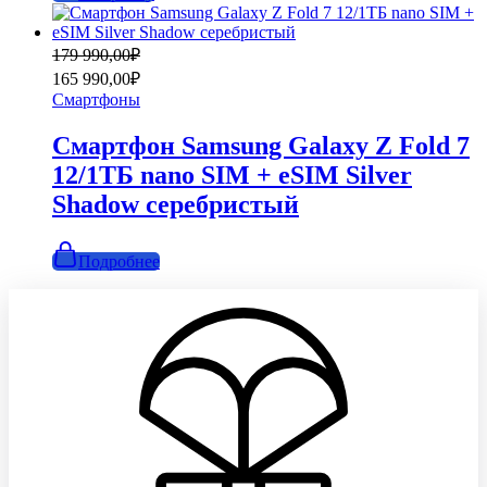
Первоначальная
Текущая
179 990,00
₽
цена
цена:
165 990,00
₽
составляла
165
Смартфоны
179
990,00₽.
990,00₽.
Смартфон Samsung Galaxy Z Fold 7
12/1ТБ nano SIM + eSIM Silver
Shadow серебристый
Подробнее