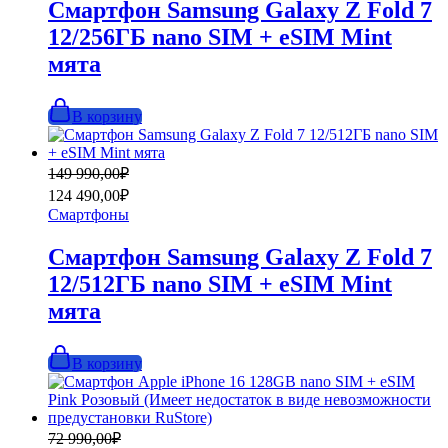
Смартфон Samsung Galaxy Z Fold 7
12/256ГБ nano SIM + eSIM Mint
мята
В корзину
Первоначальная
Текущая
149 990,00
₽
цена
цена:
124 490,00
₽
составляла
124
Смартфоны
149
490,00₽.
990,00₽.
Смартфон Samsung Galaxy Z Fold 7
12/512ГБ nano SIM + eSIM Mint
мята
В корзину
Первоначальная
Текущая
72 990,00
₽