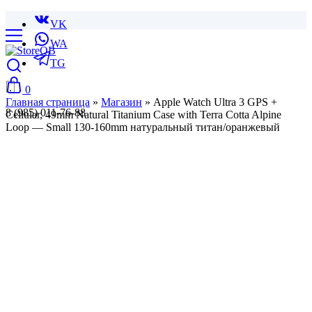
VK
WA
TG
0
Главная страница
»
Магазин
»
Apple Watch Ultra 3 GPS +
8 (985) 011-76-88
Cellular, 49mm Natural Titanium Case with Terra Cotta Alpine
Loop — Small 130-160mm натуральный титан/оранжевый