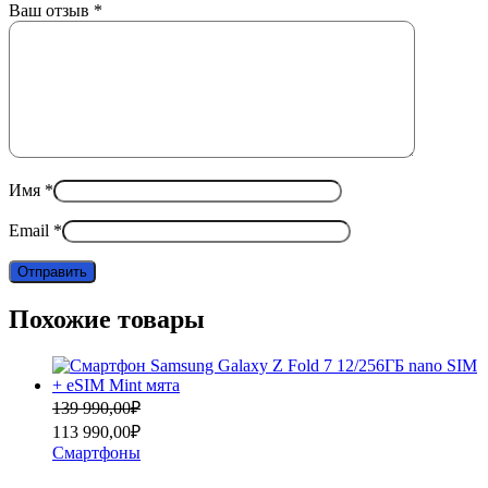
Ваш отзыв
*
Имя
*
Email
*
Похожие товары
Первоначальная
Текущая
139 990,00
₽
цена
цена:
113 990,00
₽
составляла
113
Смартфоны
139
990,00₽.
990,00₽.